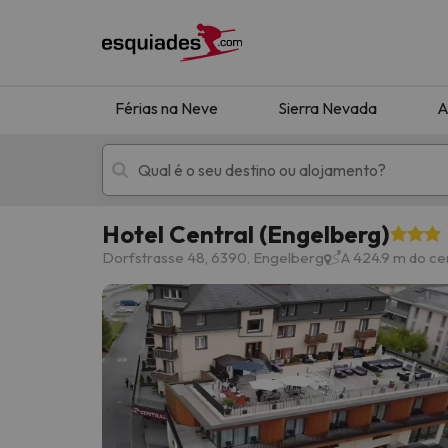
Férias na Neve
Sierra Nevada
A
Hotel Central (Engelberg)
Férias na neve
Hotéis de montan
Dorfstrasse 48, 6390, Engelberg
A 424.9 m do ce
Oops, não encontramos nenhum resultado que 