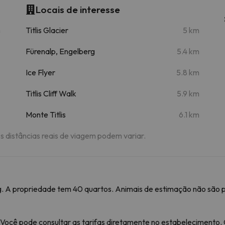
Locais de interesse
m
Titlis Glacier
5 km
Fürenalp, Engelberg
5.4 km
Ice Flyer
5.8 km
Titlis Cliff Walk
5.9 km
Monte Titlis
6.1 km
As distâncias reais de viagem podem variar.
g. A propriedade tem 40 quartos. Animais de estimação não são pe
 Você pode consultar as tarifas diretamente no estabelecimento.