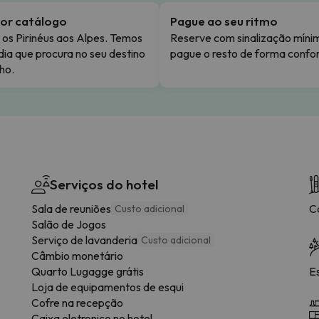
or catálogo
Pague ao seu ritmo
os Pirinéus aos Alpes. Temos
Reserve com sinalização míni
dia que procura no seu destino
pague o resto de forma confor
ho.
Serviços do hotel
Sala de reuniões
C
Custo adicional
Salão de Jogos
Serviço de lavanderia
Custo adicional
Câmbio monetário
Quarto Lugagge grátis
E
Loja de equipamentos de esqui
Cofre na recepção
Caixa eletronico no hotel