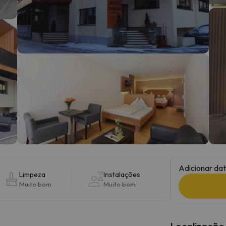
 caminho. Assim que encontrar a sua bússola, estará de volta.
Adicionar dat
Limpeza
Instalações
Muito bom
Muito bom
Localização