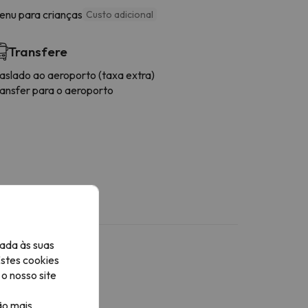
enu para crianças
Custo adicional
Transfere
raslado ao aeroporto (taxa extra)
ransfer para o aeroporto
ada às suas
Estes cookies
o nosso site
ão mais