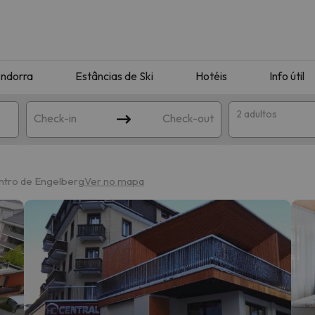
ndorra
Estâncias de Ski
Hotéis
Info útil
2 adultos
Check-in
Check-out
ha
ntro de Engelberg
Ver no mapa
corresponda à sua pesquisa. Tente modificar o destino.