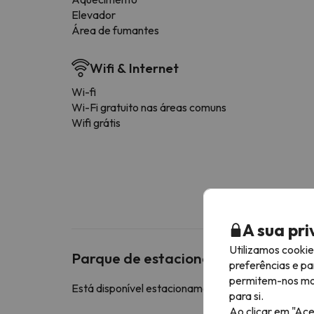
Elevador
Área de fumantes
Wifi & Internet
Wi-fi
Wi-Fi gratuito nas áreas comuns
Wifi grátis
A sua pr
Utilizamos cooki
Parque de estacionamento
preferências e pa
permitem-nos most
Está disponível estacionamento pago nas imediaç
para si.
Ao clicar em "Ace