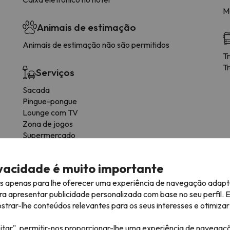
M
Animais de estimação
Animais de estimação não são permitidos
T
T
Serviços
Sacada
Pingue-pongue
Lounge com TV
Zona de jogos
Supermercado
Solário
ivacidade é muito importante
es apenas para lhe oferecer uma experiência de navegação adapt
ra apresentar publicidade personalizada com base no seu perfil. 
rar-lhe conteúdos relevantes para os seus interesses e otimizar 
ões do alojamento.
itar", permitir-nos proporcionar-lhe uma experiência de navegaç