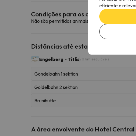
eficiente e relev
Condições para os animais de esti
Não são permitidos animais de estimação neste a
Distâncias até estações de esqui p
Engelberg - Titlis
70 km esquiáveis
Gondelbahn 1 sektion
Goldelbahn 2 sektion
Brunihütte
A área envolvente do Hotel Central