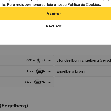
ante. Para mais pormenores, leia a nossa
Política de Cookies.
mação
Aceitar
lojamento.
Recusar
róximas
Standseilbahn Engelberg Gersch
790 m
10 min
Engelberg Brunni
1.3 km
4 min
10.4 km
24 min
 (Engelberg)