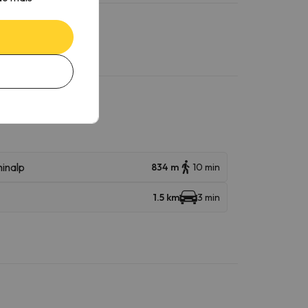
inalp
834 m
10 min
1.5 km
3 min