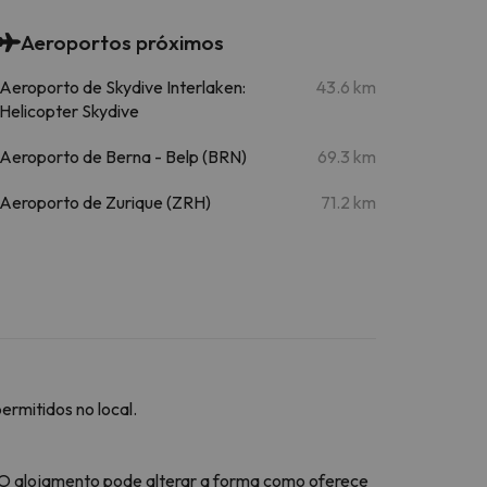
Aeroportos próximos
Aeroporto de Skydive Interlaken:
43.6 km
Helicopter Skydive
Aeroporto de Berna - Belp (BRN)
69.3 km
Aeroporto de Zurique (ZRH)
71.2 km
rmitidos no local.
 O alojamento pode alterar a forma como oferece