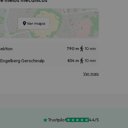
Ver mapa
sektion
790 m
10 min
 Engelberg Gerschinalp
834 m
10 min
Ver mais
Trustpilot
4.4/5