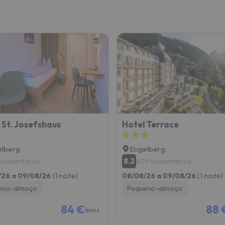
 St. Josefshaus
Hotel Terrace
elberg
Engelberg
8.2
 comentários
609 comentários
/26 a 09/08/26
(1 noite)
08/08/26 a 09/08/26
(1 noite)
eno-almoço
Pequeno-almoço
84 €
88 
/pess.