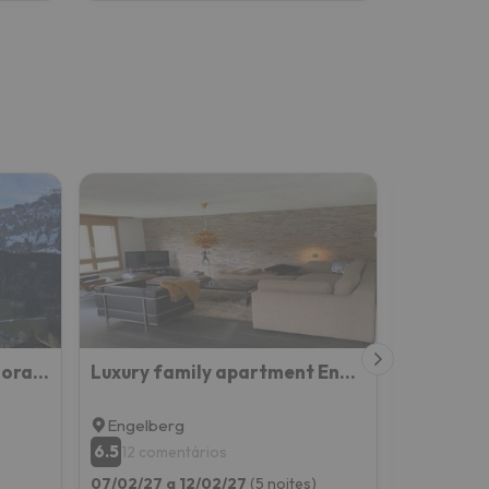
Luxury Escape - Titlis Panorama
Luxury family apartment Engelberg
Engelberg
Engelberg
Engelbe
6.5
8.3
12 comentários
257 co
07/02/27 a 12/02/27
(5 noites)
07/02/27 