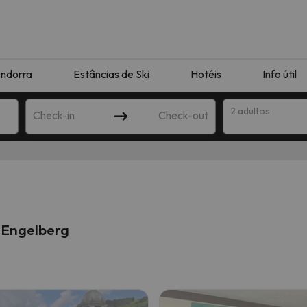
ndorra
Estâncias de Ski
Hotéis
Info útil
2 adultos
Check-in
Check-out
ha
 Engelberg
corresponda à sua pesquisa. Tente modificar o destino.