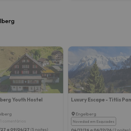
lberg
berg Youth Hostel
elberg
Engelberg
1 comentários
Novedad em Esquiades
/27 a 09/04/27
(5 noites)
04/12/26 a 06/12/26
(2 noites)