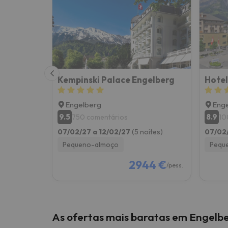
Bem, parece que o nosso Seeker perdeu o seu
Kempinski Palace Engelberg
Hotel
Engelberg
Eng
9.5
8.9
750 comentários
10
07/02/27 a 12/02/27
(5 noites)
07/02/
Pequeno-almoço
Pequ
2944 €
/pess.
As ofertas mais baratas em Engelb