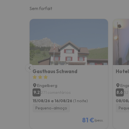
Sem forfait
Gasthaus Schwand
Hotel
Engelberg
Eng
9.2
8.6
271 comentários
52
15/08/26 a 16/08/26
(1 noite)
08/08
Pequeno-almoço
Pequ
81 €
/pess.