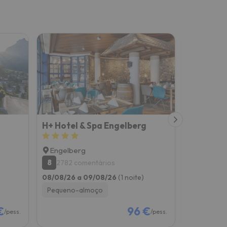
H+ Hotel & Spa Engelberg
Hotel Sc
Engelberg
Engelbe
8
8.9
2782 comentários
1002 c
08/08/26 a 09/08/26
(1 noite)
15/08/26 a
Pequeno-almoço
Pequeno-
€
96 €
/pess.
/pess.