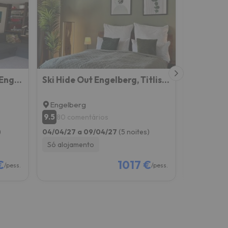
Sehr Schöne Wohnung in Engelberg
Ski Hide Out Engelberg, Titlis, Luzern
Spannor
Engelberg
Engelbe
9.5
9.3
80 comentários
631 co
)
04/04/27 a 09/04/27
(5 noites)
04/12/26 a
Só alojamento
Só alojam
€
1017 €
/pess.
/pess.