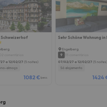
 caminho. Assim que encontrar a sua bússola, estará de volta.
 Schweizerhof
elberg
Engelberg
9
02 comentários
35 comentários
27 a 12/02/27
(5 noites)
07/02/27 a 12/02/27
(5 noites
eno-almoço
Só alojamento
1082 €
1424 
/pess.
erg