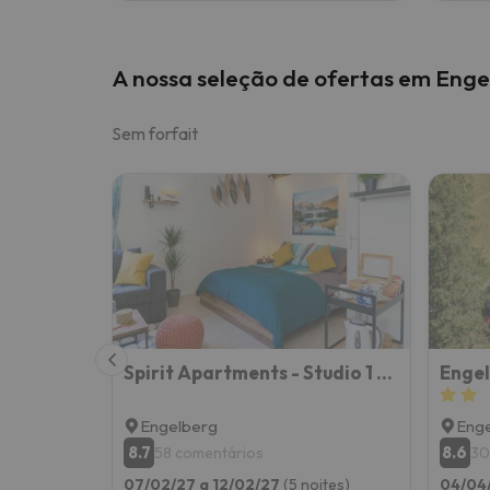
A nossa seleção de ofertas em Enge
Sem forfait
Spirit Apartments - Studio 1 - Küche - Parkplatz
Engel
Engelberg
Eng
8.7
8.6
58 comentários
30
07/02/27 a 12/02/27
(5 noites)
04/04