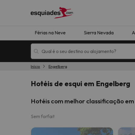
Férias na Neve
Sierra Nevada
A
Início
Engelberg
Férias na neve
Hotéis de montan
Hotéis de esqui em Engelberg
Hotéis com melhor classificação em
Sem forfait
Oops, não encontramos nenhum resultado que 