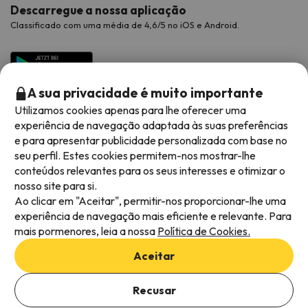
Descarregue a nossa aplicação
Classificado com uma média de 4,6/5 no iOS e Android.
A sua privacidade é muito importante
Utilizamos cookies apenas para lhe oferecer uma
experiência de navegação adaptada às suas preferências
e para apresentar publicidade personalizada com base no
seu perfil. Estes cookies permitem-nos mostrar-lhe
conteúdos relevantes para os seus interesses e otimizar o
Métodos de pagamento disponíveis
nosso site para si.
Ao clicar em "Aceitar", permitir-nos proporcionar-lhe uma
experiência de navegação mais eficiente e relevante. Para
mais pormenores, leia a nossa
Política de Cookies.
Termos e condições gerais
Aceitar
Privacidade dos dados
Adicionar datas para verificar a disponibilidade
Política de cookies
Recusar
Selecionar datas