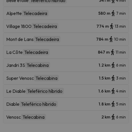
Belle étoile
Teleférico híbrido
341 m
4 min
Alpette
Telecadeira
580 m
7 min
Village 1800
Telecadeira
774 m
13 min
Mont de Lans
Telecadeira
784 m
10 min
La Côte
Telecadeira
847 m
11 min
Jandri 3S
Telecabina
1.2 km
6 min
Super Venosc
Telecabina
1.5 km
3 min
Le Diable
Teleférico híbrido
1.6 km
4 min
Diable
Teleférico híbrido
1.8 km
5 min
Venosc
Telecabina
2 km
6 min