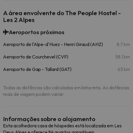
A área envolvente do The People Hostel -
Les 2 Alpes
Aeroportos próximos
Aeroporto de l'Alpe-d'Huez - Henri Giraud (AHZ)
8.7 km
Aeroporto de Courchevel (CVF)
58.1 km
Aeroporto de Gap - Tallard (GAT)
63 km
Todas as distâncias são calculadas em linha reta. As distâncias
reais de viagem podem variar.
Informações sobre o alojamento
Esta acolhedora casa de hóspedes está localizada em Les
Deux Alpes e oferece 84 quartos agradáveis.