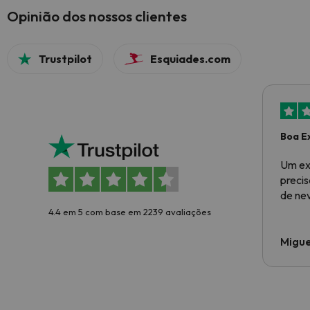
Opinião dos nossos clientes
Trustpilot
Esquiades.com
Boa E
Um ex
preci
de ne
4.4 em 5 com base em 2239 avaliações
Migue