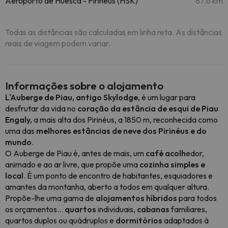
Aeroporto de Huesca - Pirinéus (HSK)
87.6 km
Todas as distâncias são calculadas em linha reta. As distâncias
reais de viagem podem variar.
Informações sobre o alojamento
L'Auberge de Piau, antigo Skylodge,
é um lugar para
desfrutar da vida no
coração da estância de esqui de Piau
Engaly,
a mais alta dos Pirinéus, a 1850 m, reconhecida como
uma das
melhores estâncias de neve dos Pirinéus e do
mundo
.
O Auberge de Piau é, antes de mais, um
café acolh
edor,
animado e ao ar livre, que propõe uma
cozinha simples e
local
. É um ponto de encontro de habitantes, esquiadores e
amantes da montanha, aberto a todos em qualquer altura.
Propõe-lhe uma gama de
alojamentos híbridos
para todos
os orçamentos...
quartos
individuais,
cabanas
familiares,
quartos duplos ou quádruplos e
dormitórios
adaptados à