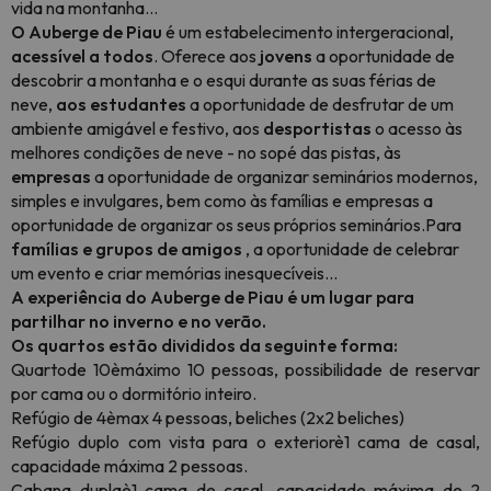
vida na montanha...
O Auberge de Piau
é um estabelecimento intergeracional,
acessível a todos
. Oferece aos
jovens
a oportunidade de
descobrir a montanha e o esqui durante as suas férias de
neve,
aos estudantes
a oportunidade de desfrutar de um
ambiente amigável e festivo, aos
desportistas
o acesso às
melhores condições de neve - no sopé das pistas, às
empresas
a oportunidade de organizar seminários modernos,
simples e invulgares, bem como às famílias e empresas a
oportunidade de organizar os seus próprios seminários.Para
famílias e grupos de amigos
, a oportunidade de celebrar
um evento e criar memórias inesquecíveis...
A experiência do Auberge de Piau é um lugar para
partilhar no inverno e no verão.
Os quartos estão divididos da seguinte forma:
Quarto
de 10
è
máximo 10 pessoas, possibilidade de reservar
por cama ou o dormitório inteiro.
Refúgio de 4
è
max 4 pessoas, beliches (2x2 beliches)
Refúgio duplo com vista para o exterior
è
1 cama de casal,
capacidade máxima 2 pessoas.
Cabana dupla
è
1 cama de casal, capacidade máxima de 2