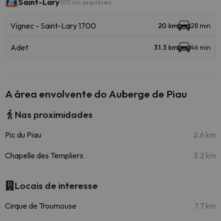
Saint-Lary
100 km esquiáveis
Vignec - Saint-Lary 1700
20 km
28 min
Adet
31.3 km
46 min
A área envolvente do Auberge de Piau
Nas proximidades
Pic du Piau
2.6 km
Chapelle des Templiers
3.2 km
Locais de interesse
Cirque de Troumouse
7.7 km