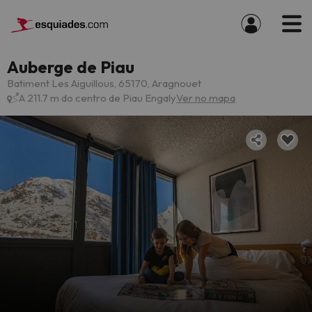
Auberge de Piau
Batiment Les Aiguillous, 65170, Aragnouet
A 211.7 m do centro de Piau Engaly
Ver no mapa