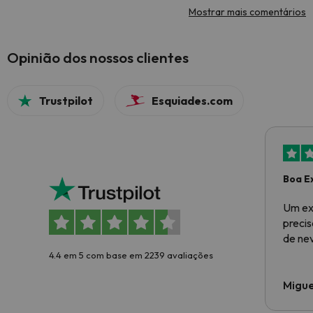
Mostrar mais comentários
Opinião dos nossos clientes
Trustpilot
Esquiades.com
Boa E
Um ex
preci
de ne
4.4 em 5 com base em 2239 avaliações
Migue