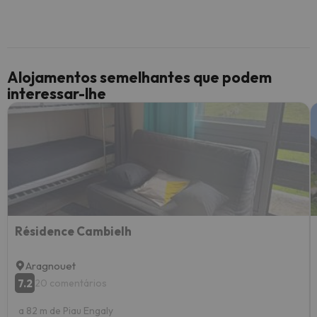
Alojamentos semelhantes que podem
interessar-lhe
Résidence Cambielh
Aragnouet
7.2
20 comentários
a 82 m de Piau Engaly