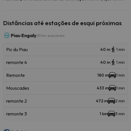
Distâncias até estações de esqui próximas
Piau Engaly
65 km esquiáveis
Pic du Piau
40 m
1 min
remonte 4
40 m
1 min
Remonte
180 m
1 min
Mouscades
433 m
1 min
remonte 2
472 m
2 min
remonte 3
1 km
3 min