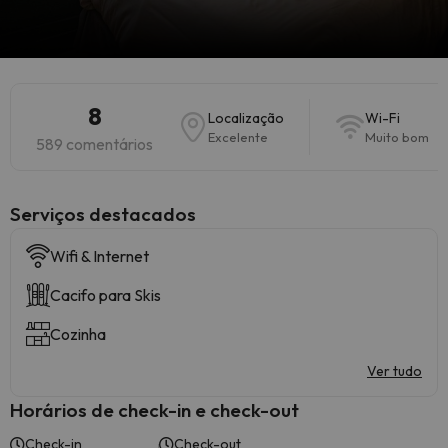
8
Localização
Wi-Fi
Excelente
Muito bom
589 comentários
Serviços destacados
Wifi & Internet
Cacifo para Skis
Cozinha
Ver tudo
Horários de check-in e check-out
Check-in
Check-out