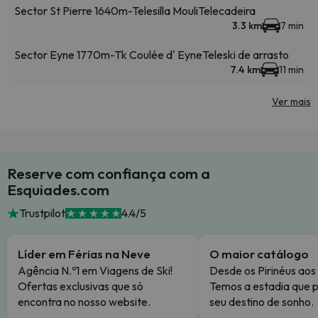
Sector St Pierre 1640m-Telesilla Mouli
Telecadeira
3.3 km
7 min
Sector Eyne 1770m-Tk Coulée d' Eyne
Teleski de arrasto
7.4 km
11 min
Ver mais
Reserve com confiança com a
Esquiades.com
Trustpilot
4.4/5
Líder em Férias na Neve
O maior catálogo
Agência N.º1 em Viagens de Ski!
Desde os Pirinéus aos
Ofertas exclusivas que só
Temos a estadia que p
encontra no nosso website.
seu destino de sonho.