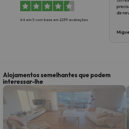
Um ex
preci
de ne
4.4 em 5 com base em 2239 avaliações
Migue
Alojamentos semelhantes que podem
interessar-lhe