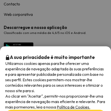
Contacto
Web corporativa
Descarregue a nossa aplicação
Classificado com uma média de 4,6/5 no iOS e Android.
A sua privacidade é muito importante
Utilizamos cookies apenas para lhe oferecer uma
experiência de navegação adaptada às suas preferências
e para apresentar publicidade personalizada com base no
seu perfil. Estes cookies permitem-nos mostrar-lhe
conteúdos relevantes para os seus interesses e otimizar o
Métodos de pagamento disponíveis
nosso site para si.
Ao clicar em "Aceitar", permitir-nos proporcionar-lhe uma
experiência de navegação mais eficiente e relevante. Para
mais pormenores, leia a nossa
Política de Cookies.