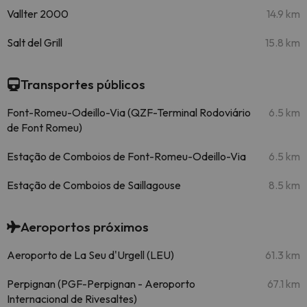
Vallter 2000
14.9 km
Salt del Grill
15.8 km
Transportes públicos
Font-Romeu-Odeillo-Via (QZF-Terminal Rodoviário
6.5 km
de Font Romeu)
Estação de Comboios de Font-Romeu-Odeillo-Via
6.5 km
Estação de Comboios de Saillagouse
8.5 km
Aeroportos próximos
Aeroporto de La Seu d'Urgell (LEU)
61.3 km
Perpignan (PGF-Perpignan - Aeroporto
67.1 km
Internacional de Rivesaltes)