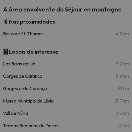
A área envolvente do Séjour en montagne
Nas proximidades
Bains de St-Thomas
4.3 km
Locais de interesse
Les Bains de Llo
7.2 km
Gorges de Caranca
8.9 km
Gorges de la Carança
9.1 km
Museo Municipal de Llívia
11.7 km
Vall de Núria
11.8 km
Termas Romanas de Dorres
14 km