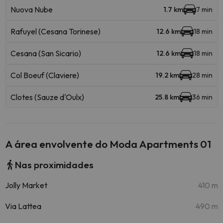
Nuova Nube
1.7 km
7 min
Rafuyel (Cesana Torinese)
12.6 km
18 min
Cesana (San Sicario)
12.6 km
18 min
Col Boeuf (Claviere)
19.2 km
28 min
Clotes (Sauze d'Oulx)
25.8 km
36 min
A área envolvente do Moda Apartments 01
Nas proximidades
Jolly Market
410 m
Via Lattea
490 m