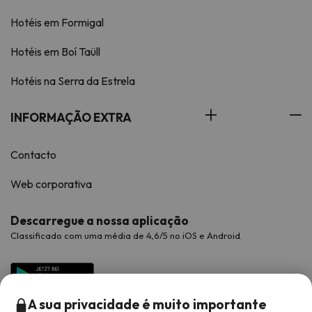
Hotéis em Formigal
Hotéis em Boí Taüll
Hotéis na Serra da Estrela
INFORMAÇÃO EXTRA
Contacto
Web corporativa
Descarregue a nossa aplicação
Classificado com uma média de 4,6/5 no iOS e Android.
A sua privacidade é muito importante