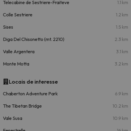
Telecabine de Sestriere-Fraiteve
1.1 km
Colle Sestriere
1.2 km
Sises
1.5 km
Diga Del Chisonetto (mt. 2210)
2.3 km
Valle Argentera
3.1 km
Monte Motta
3.2 km
Locais de interesse
Chaberton Adventure Park
6.9 km
The Tibetan Bridge
10.2 km
Vale Susa
10.9 km
Fenestrelle
16 km