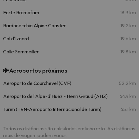
Forte Bramafam
18.3 km
Bardonecchia Alpine Coaster
19.2 km
Col d'Izoard
19.6 km
Colle Sommeiller
19.8 km
Aeroportos próximos
Aeroporto de Courchevel (CVF)
52.2 km
Aeroporto de l'Alpe-d'Huez - Henri Giraud (AHZ)
64.4 km
Turim (TRN-Aeroporto Internacional de Turim)
65.1 km
Todas as distâncias são calculadas em linha reta. As distâncias
reais de viagem podem variar.