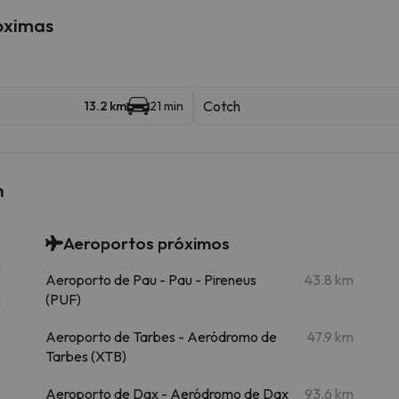
róximas
Cotch
13.2 km
21 min
n
Aeroportos próximos
m
Aeroporto de Pau - Pau - Pireneus
43.8 km
(PUF)
m
Aeroporto de Tarbes - Aeródromo de
47.9 km
m
Tarbes (XTB)
m
Aeroporto de Dax - Aeródromo de Dax
93.6 km