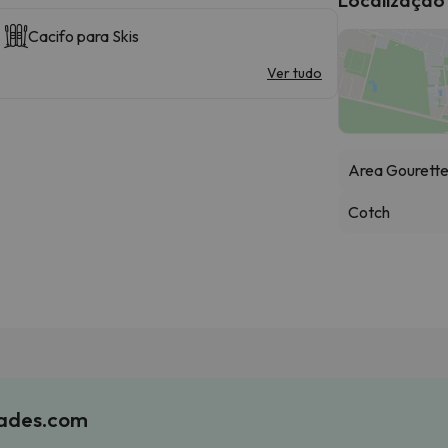
Cacifo para Skis
Ver tudo
Area Gourett
Cotch
iades.com