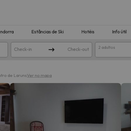
ndorra
Estâncias de Ski
Hotéis
Info útil
2 adultos
Check-in
Check-out
ha
ntro de Laruns
Ver no mapa
corresponda à sua pesquisa. Tente modificar o destino.