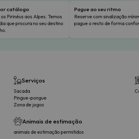
or catálogo
Pague ao seu ritmo
os Pirinéus aos Alpes. Temos
Reserve com sinalização míni
dia que procura no seu destino
pague o resto de forma confor
ho.
Serviços
Sacada
C
Pingue-pongue
Zona de jogos
Animais de estimação
animais de estimação permitidos