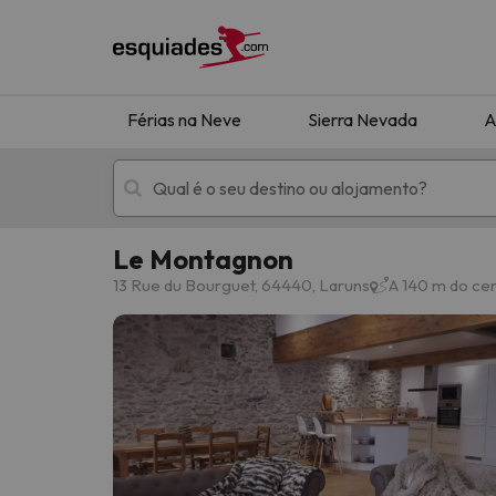
Férias na Neve
Sierra Nevada
A
Le Montagnon
Férias na neve
Hotéis de montan
13 Rue du Bourguet, 64440, Laruns
A 140 m do ce
Oops, não encontramos nenhum resultado que 