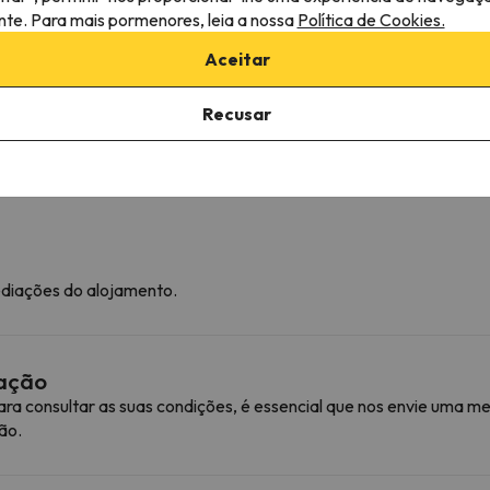
Produtos de limpeza
ante. Para mais pormenores, leia a nossa
Política de Cookies.
Vistas da cidade
Mesa de jantar
Aceitar
Acesso aos pisos superiores apenas por escadas
Independente
Recusar
Tomada perto da cama
Serviços de streaming
ediações do alojamento.
mação
ra consultar as suas condições, é essencial que nos envie uma
ão.