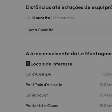
Distâncias até estações de esqui p
Gourette
42 km esquiáveis
Area Gourette
A área envolvente do Le Montagno
Locais de interesse
Col d'Aubisque
7.2 k
Petit Train d'Artouste
12.5 k
Col du Soulor
13.9 k
Pic du Midi d'Ossau
15.5 k