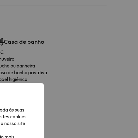
Casa de banho
C
huveiro
uche ou banheira
asa de banho privativa
pel higiénico
uche ao nível do chão
el de duche
ada às suas
Estes cookies
o nosso site
ão mais