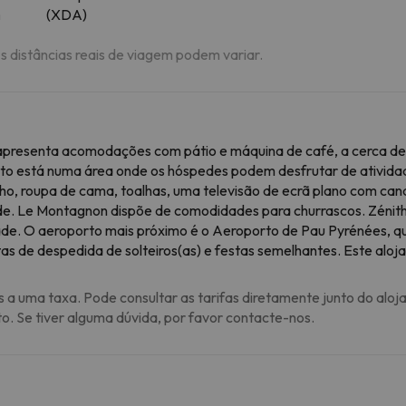
m
(XDA)
As distâncias reais de viagem podem variar.
presenta acomodações com pátio e máquina de café, a cerca de
to está numa área onde os hóspedes podem desfrutar de ativida
, roupa de cama, toalhas, uma televisão de ecrã plano com canai
de. Le Montagnon dispõe de comodidades para churrascos. Zénit
dade. O aeroporto mais próximo é o Aeroporto de Pau Pyrénées, q
as de despedida de solteiros(as) e festas semelhantes. Este alo
s a uma taxa. Pode consultar as tarifas diretamente junto do aloj
to. Se tiver alguma dúvida, por favor contacte-nos.