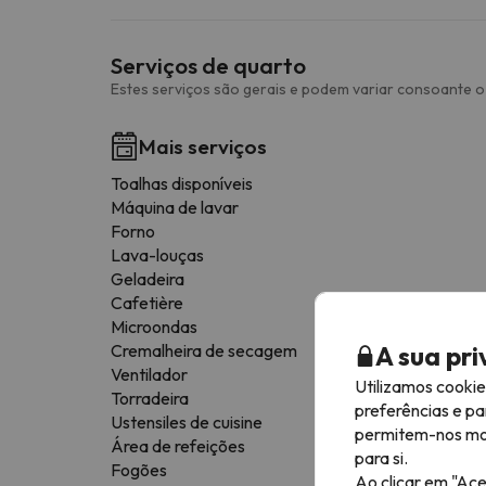
Serviços de quarto
Estes serviços são gerais e podem variar consoante o 
Mais serviços
Toalhas disponíveis
Máquina de lavar
Forno
Lava-louças
Geladeira
Cafetière
Microondas
A sua pr
Cremalheira de secagem
Ventilador
Utilizamos cooki
Torradeira
preferências e pa
Ustensiles de cuisine
permitem-nos most
Área de refeições
para si.
Fogões
Ao clicar em "Ace