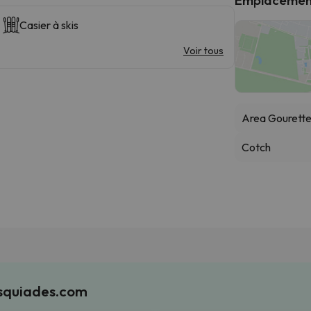
Casier à skis
Voir tous
Area Gourett
Cotch
Esquiades.com