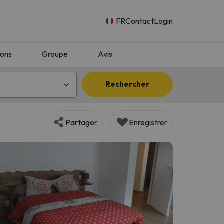
FR
Contact
Login
ions
Groupe
Avis
Rechercher
Partager
Enregistrer
n.