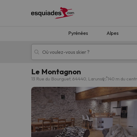
Pyrénées
Alpes
Le Montagnon
Séjours au ski
Séjours montagne
13 Rue du Bourguet, 64440, Laruns
140 m du cent
Oups, nous n'avons pas trouvé de résultats c