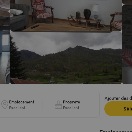
s qu'il aura retrouvé sa boussole, il reviendra.
Ajouter des da
Emplacement
Propreté
Excellent
Excellent
Sél
Emplacemen