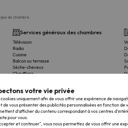
 type de chambre.
Services généraux des chambres
Télévision
W
Radio
D
Cuisine
D
Balcon ou terrasse
Sa
Sèche-cheveux
P
Chauffage
D
TV de paiement
G
Bouilloire
ectons votre vie privée
Fer à repasser
s cookies uniquement afin de vous offrir une expérience de naviga
Cour
t de vous présenter des publicités personnalisées en fonction de vo
Plancher en bois ou parquet
ettent d’afficher du contenu correspondant à vos centres d’intér
Moustiquaire
site pour vous.
Armoire
Accepter et continuer", vous nous permettez de vous offrir une ex
Produits de nettoyage