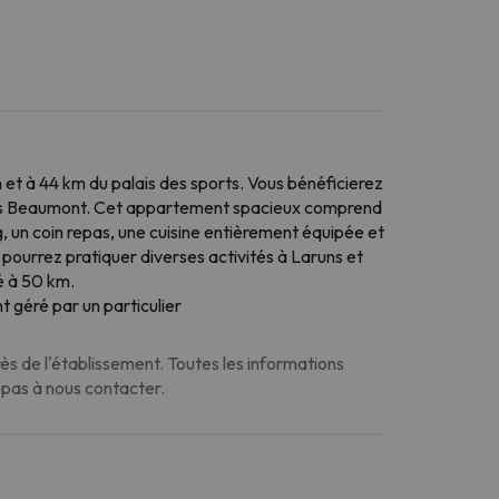
h et à 44 km du palais des sports. Vous bénéficierez
lais Beaumont. Cet appartement spacieux comprend
ng, un coin repas, une cuisine entièrement équipée et
 pourrez pratiquer diverses activités à Laruns et
té à 50 km.
 géré par un particulier
s de l'établissement. Toutes les informations
z pas à nous contacter.