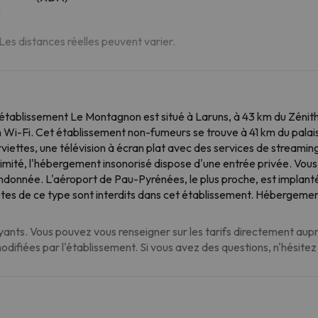
m
 Les distances réelles peuvent varier.
 l'établissement Le Montagnon est situé à Laruns, à 43 km du Zénit
on Wi-Fi. Cet établissement non-fumeurs se trouve à 41 km du pa
serviettes, une télévision à écran plat avec des services de streami
timité, l'hébergement insonorisé dispose d'une entrée privée. Vous
a randonnée. L'aéroport de Pau-Pyrénées, le plus proche, est implan
êtes de ce type sont interdits dans cet établissement. Hébergement
nts. Vous pouvez vous renseigner sur les tarifs directement auprè
modifiées par l'établissement. Si vous avez des questions, n'hésite