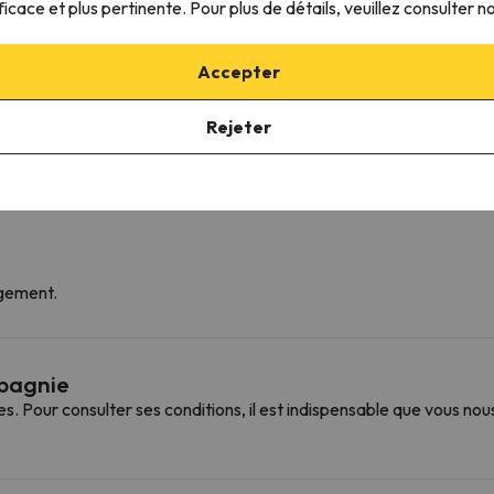
ficace et plus pertinente. Pour plus de détails, veuillez consulter n
Vue sur la ville
Table à manger
Accès aux étages supérieurs uniquement par des
Accepter
escaliers
Indépendants
Rejeter
Prise près du lit
Services de diffusion en continu
rgement.
mpagnie
Pour consulter ses conditions, il est indispensable que vous nou