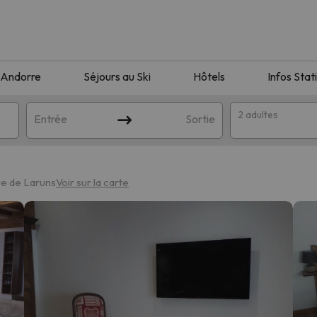
Andorre
Séjours au Ski
Hôtels
Infos Stat
2 adultes
Entrée
Sortie
re de Laruns
Voir sur la carte
orrespondant à votre recherche. Essayez de modifier la destinatio