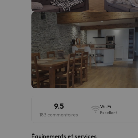
Il semble que notre chercheur se soit égaré. Dè
9.5
Wi-Fi
Excellent
183 commentaires
​Équipements et services