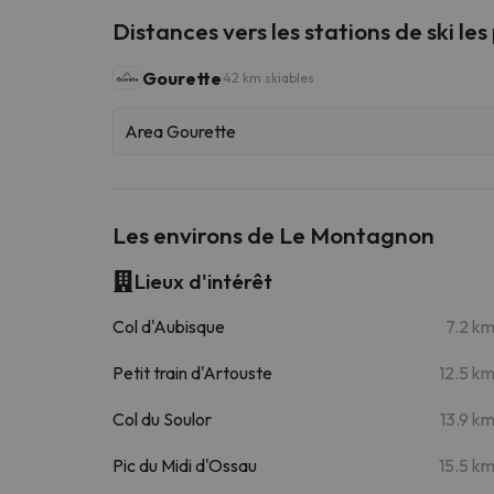
Distances vers les stations de ski les
Gourette
42 km skiables
Area Gourette
Les environs de Le Montagnon
Lieux d'intérêt
Col d'Aubisque
7.2 k
Petit train d'Artouste
12.5 k
Col du Soulor
13.9 k
Pic du Midi d'Ossau
15.5 k