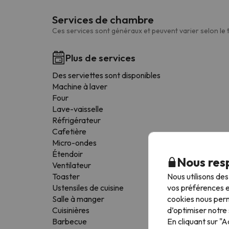
Services de chambre
Ces services sont généraux et peuvent varier selon le
Plus de services
Des serviettes sont disponibles
Machine à laver
Four
Lave-vaisselle
Réfrigérateur
Cafetière
Micro-ondes
Étendoir
Nous resp
Ventilateur
Nous utilisons de
Toaster
vos préférences e
Ustensiles de cuisine
cookies nous perm
Salle à manger
d’optimiser notre 
Cuisinières
En cliquant sur "
Barbecue