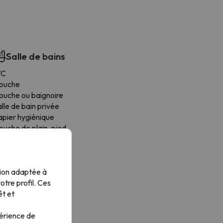
Salle de bains
C
ouche
ouche ou baignoire
lle de bain privée
apier hygiénique
ouche de plain-pied
el douche
tion adaptée à
tre profil. Ces
êt et
périence de