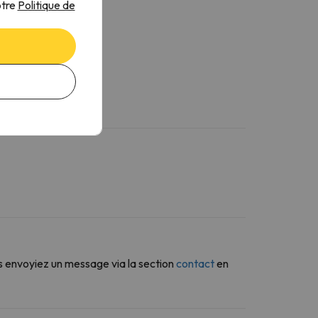
otre
Politique de
s envoyiez un message via la section
contact
en