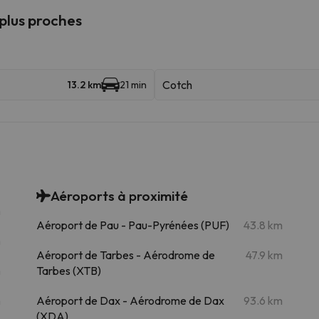
 plus proches
Cotch
13.2 km
21 min
Aéroports à proximité
m
Aéroport de Pau - Pau-Pyrénées (PUF)
43.8 km
m
Aéroport de Tarbes - Aérodrome de
47.9 km
m
Tarbes (XTB)
m
Aéroport de Dax - Aérodrome de Dax
93.6 km
(XDA)