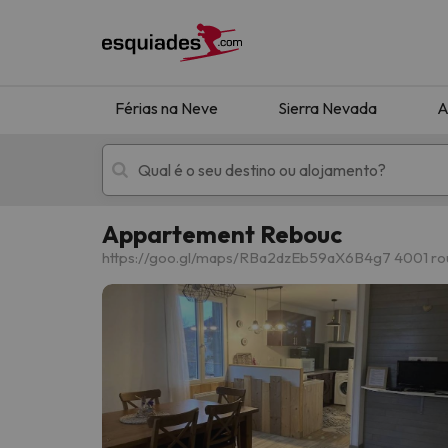
Férias na Neve
Sierra Nevada
A
Appartement Rebouc
Férias na neve
Hotéis de montan
https://goo.gl/maps/RBa2dzEb59aX6B4g7 4001 rout
Oops, não encontramos nenhum resultado que 