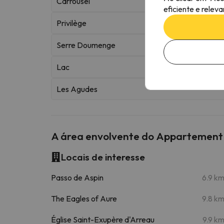
Carrousel
eficiente e relev
Privilège
Serre Doumenge
Lac
Les Agudes
A área envolvente do Appartement
Locais de interesse
Passo de Aspin
6.9 k
The Eagles of Aure
9.8 k
Église Saint-Exupère d'Arreau
9.9 k