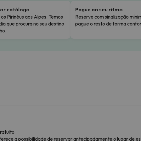
or catálogo
Pague ao seu ritmo
os Pirinéus aos Alpes. Temos
Reserve com sinalização míni
dia que procura no seu destino
pague o resto de forma confor
ho.
ratuito
ferece a possibilidade de reservar antecipadamente o lugar de e