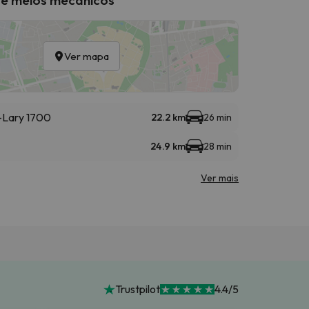
Ver mapa
t-Lary 1700
22.2 km
26 min
24.9 km
28 min
Ver mais
Trustpilot
4.4/5