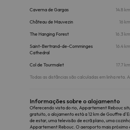
Caverna de Gargas
14.8 k
Château de Mauvezin
16 k
The Hanging Forest
16.3 k
Saint-Bertrand-de-Comminges
16.4 k
Cathedral
Col de Tourmalet
17.7 k
Todas as distâncias são calculadas em linha reta. 
Informações sobre o alojamento
Oferecendo vista do rio, Appartement Rebouc sit
gratuito, o alojamento está a 12 km de Gouffre d
de estar, uma televisão de ecrã plano, uma cozinha
Appartement Rebouc. O aeroporto mais próximo é