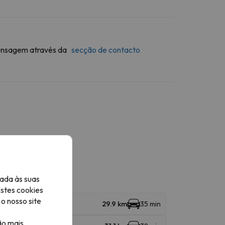
 mensagem através da
secção de contacto
ada às suas
Estes cookies
o nosso site
29.9 km
35 min
ão mais