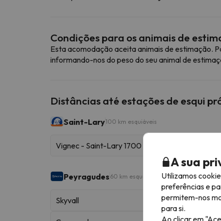
Condições para os animais de esti
Esta acomodação aceita animais de estimação. Pa
informando-nos do peso do seu animal de estimaç
Distâncias até estações de esqui p
Saint-Lary
100 km esquiáveis
Vignec - Saint-Lary 1700
A sua pr
Utilizamos cooki
Peyragudes
60 km esquiáveis
preferências e pa
permitem-nos most
Skyvall
para si.
Ao clicar em "Ace