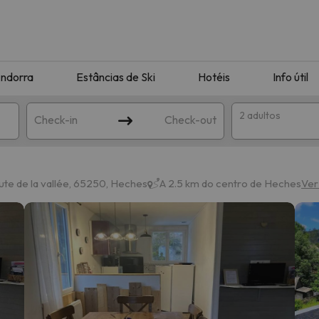
ndorra
Estâncias de Ski
Hotéis
Info útil
2 adultos
Check-in
Check-out
ha
e de la vallée, 65250, Heches
A 2.5 km do centro de Heches
Ver
corresponda à sua pesquisa. Tente modificar o destino.