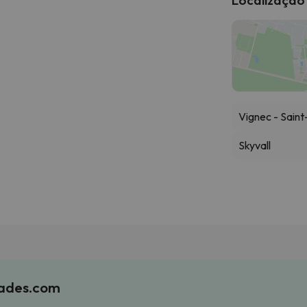
Vignec - Sain
Skyvall
iades.com