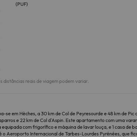
(PUF)
m
m
m
m
m
As distâncias reais de viagem podem variar.
ua-se em Hèches, a 30 km de Col de Peyresourde e 48 km de Pic 
'Esparros e 22 km de Col d'Aspin. Este apartamento com uma vara
 equipada com frigorífico e máquina de lavar louça, e 1 casa de 
 o Aeroporto Internacional de Tarbes-Lourdes Pyrénées, que fi