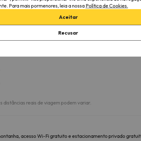
ante. Para mais pormenores, leia a nossa
Política de Cookies.
Aceitar
in Views
Recusar
m
m
m
As distâncias reais de viagem podem variar.
montanha, acesso Wi-Fi gratuito e estacionamento privado gratui