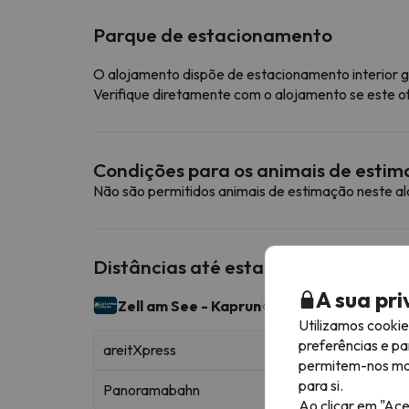
Parque de estacionamento
O alojamento dispõe de estacionamento interior g
Verifique diretamente com o alojamento se este o
Condições para os animais de esti
Não são permitidos animais de estimação neste a
Distâncias até estações de esqui p
A sua pr
Zell am See - Kaprun
62 km esquiáveis
Utilizamos cooki
preferências e pa
areitXpress
permitem-nos most
para si.
Panoramabahn
Ao clicar em "Ace