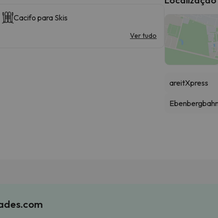
Cacifo para Skis
Ver tudo
areitXpress
Ebenbergbahn 
iades.com