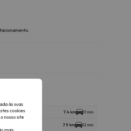
stacionamento.
ada às suas
Estes cookies
7.4 km
11 min
o nosso site
7.9 km
12 min
ão mais