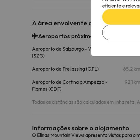
eficiente e relev
A área envolvente do Elinas Mounta
Aeroportos próximos
Aeroporto de Salzburgo - W.A. Mozart
60.2 k
(SZG)
Aeroporto de Freilassing (QFL)
65.2 k
Aeroporto de Cortina d'Ampezzo -
92.1 k
Fiames (CDF)
Todas as distâncias são calculadas em linha reta. 
Informações sobre o alojamento
O Elinas Mountain Views apresenta vistas para a 