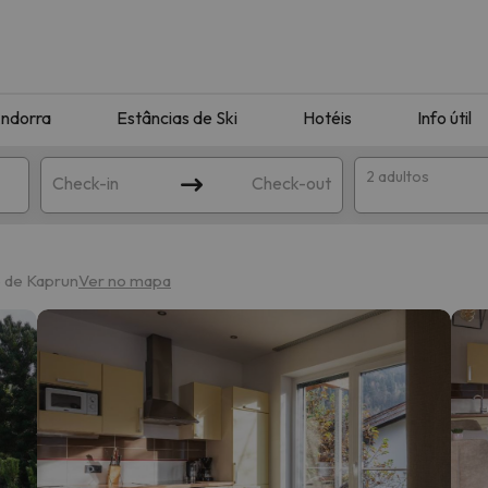
ndorra
Estâncias de Ski
Hotéis
Info útil
2 adultos
Check-in
Check-out
ha
o de Kaprun
Ver no mapa
corresponda à sua pesquisa. Tente modificar o destino.