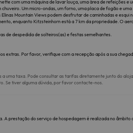
nette com uma máquina de lavar louça, uma área de refeições e 
 um chuveiro. Um micro-ondas, um forno, uma placa de fogão e um
s Elinas Mountain Views podem desfrutar de caminhadas e esqui n
amento, enquanto Kitzsteinhorn está a 7 km da propriedade. O aer
as de despedida de solteiros(as) e festas semelhantes.
os extras. Por favor, verifique com a recepção após a sua chegad
s a uma taxa. Pode consultar as tarifas diretamente junto do aloj
to. Se tiver alguma dúvida, por favor contacte-nos.
. A prestação do serviço de hospedagem é realizada no âmbito de