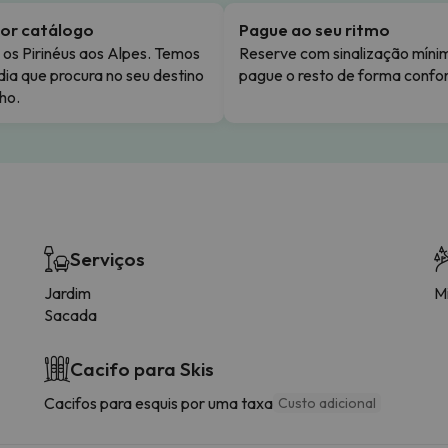
or catálogo
Pague ao seu ritmo
os Pirinéus aos Alpes. Temos
Reserve com sinalização míni
dia que procura no seu destino
pague o resto de forma confor
ho.
Serviços
Jardim
Mi
Sacada
Cacifo para Skis
Cacifos para esquis por uma taxa
Custo adicional