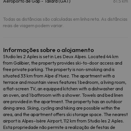
Aeroporto de Gap - Tallard (GAT)
61.5 km
Todas as distâncias são calculadas em linha reta. As distâncias
reais de viagem podem variar.
Informações sobre o alojamento
Studio les 2 Aples is set in Les Deux Alpes. Located 44 km
from Galibier, the property provides ski-to-door access and
free private parking. The property is non-smoking and is
situated 33 km from Alpe d'Huez. The apartment with a
terrace and mountain views features 1 bedroom, a living room,
a flat-screen TV, an equipped kitchen with a dishwasher and
an oven, and 1 bathroom with a shower. Towels and bed linen
are provided in the apartment. The property has an outdoor
dining area. Skiing, cycling and hiking are possible within the
area, and the apartment offers ski storage space. The nearest
airport is Alpes–Isère Airport, 112 km from Studio les 2 Aples.
Esta propriedade não permite a realização de festas de