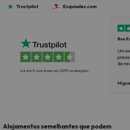
Trustpilot
Esquiades.com
Boa E
Um ex
preci
de ne
4.4 em 5 com base em 2239 avaliações
Migue
Alojamentos semelhantes que podem