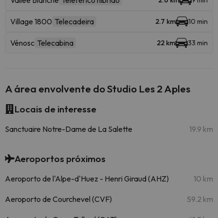
Vallée Blanche
Teleférico híbrido
2.6 km
9 min
Village 1800
Telecadeira
2.7 km
10 min
Vénosc
Telecabina
22 km
33 min
A área envolvente do Studio Les 2 Aples
Locais de interesse
Sanctuaire Notre-Dame de La Salette
19.9 km
Aeroportos próximos
Aeroporto de l'Alpe-d'Huez - Henri Giraud (AHZ)
10 km
Aeroporto de Courchevel (CVF)
59.2 km