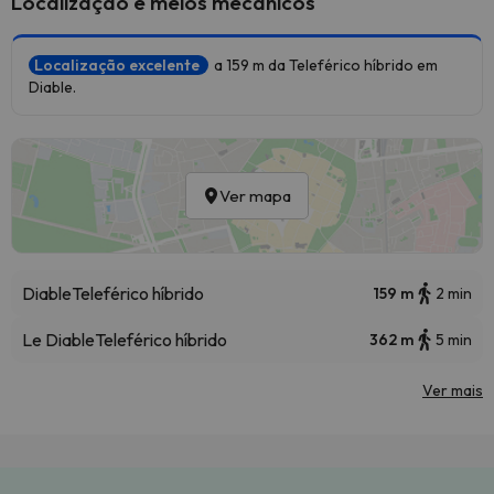
Localização e meios mecânicos
Localização excelente
a 159 m da Teleférico híbrido em
Diable.
Ver mapa
Diable
Teleférico híbrido
159 m
2 min
Le Diable
Teleférico híbrido
362 m
5 min
Ver mais