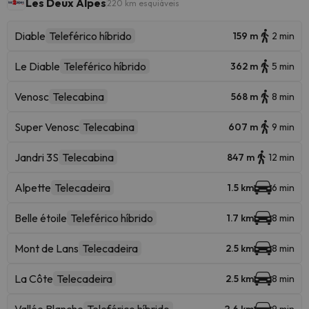
Les Deux Alpes
220 km esquiáveis
Diable
Teleférico híbrido
159 m
2 min
Le Diable
Teleférico híbrido
362 m
5 min
Venosc
Telecabina
568 m
8 min
Super Venosc
Telecabina
607 m
9 min
Jandri 3S
Telecabina
847 m
12 min
Alpette
Telecadeira
1.5 km
6 min
Belle étoile
Teleférico híbrido
1.7 km
8 min
Mont de Lans
Telecadeira
2.5 km
8 min
La Côte
Telecadeira
2.5 km
8 min