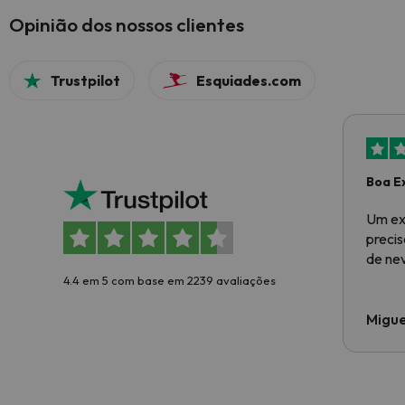
Opinião dos nossos clientes
Trustpilot
Esquiades.com
Boa E
Um ex
preci
de ne
4.4 em 5 com base em 2239 avaliações
Migue