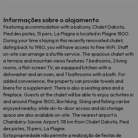
Informações sobre o alojamento
Featuring accommodation with a balcony, Chalet Dakota,
Pied des pistes, 15 pers, La Plagne is located in Plagne 1800.
During your time staying in this recently renovated chalet,
dating back to 1980, you will have access to free WiFi. Staff
on-site can arrange a shuttle service. The spacious chalet with
a terrace and mountain views features 7 bedrooms, 2 living
rooms, a flat-screen TV, an equipped kitchen with a
dishwasher and an oven, and 7 bathrooms with a bath. For
added convenience, the property can provide towels and
linens for a supplement. There is also a seating area and a
fireplace. Guests at the chalet will be able to enjoy activities in
and around Plagne 1800, like hiking. Skiing and fishing can be
enjoyed nearby, while ski-to-door access and ski storage
space are also available on-site. The nearest airport is
Chambéry-Savoie Airport, 118 km from Chalet Dakota, Pied
des pistes, 15 pers, La Plagne.
Esta propriedade não permite a realização de festas de