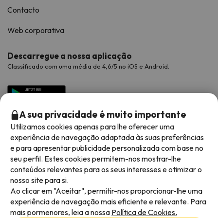
Contacto
Web corporativa
Descarregue a nossa aplicação
Classificado com uma média de 4,6/5 no iOS e Android.
A sua privacidade é muito importante
Utilizamos cookies apenas para lhe oferecer uma
experiência de navegação adaptada às suas preferências
e para apresentar publicidade personalizada com base no
seu perfil. Estes cookies permitem-nos mostrar-lhe
conteúdos relevantes para os seus interesses e otimizar o
Métodos de pagamento disponíveis
nosso site para si.
Ao clicar em "Aceitar", permitir-nos proporcionar-lhe uma
experiência de navegação mais eficiente e relevante. Para
mais pormenores, leia a nossa
Política de Cookies.