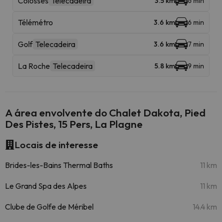
Colosses
Telecadeira
3.5 km
6 min
Télémétro
3.6 km
6 min
Golf
Telecadeira
3.6 km
7 min
La Roche
Telecadeira
5.8 km
9 min
A área envolvente do Chalet Dakota, Pied
Des Pistes, 15 Pers, La Plagne
Locais de interesse
Brides-les-Bains Thermal Baths
11 km
Le Grand Spa des Alpes
11 km
Clube de Golfe de Méribel
14.4 km