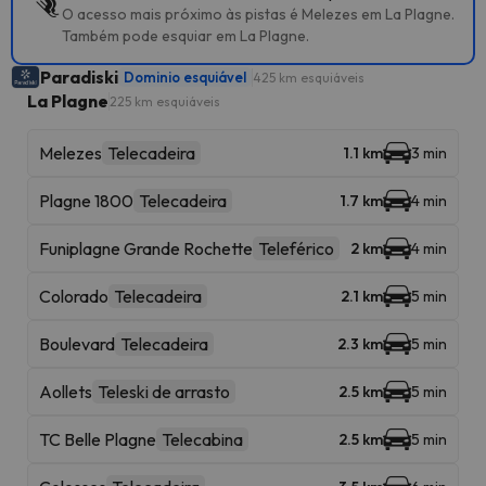
O acesso mais próximo às pistas é Melezes em La Plagne.
Também pode esquiar em La Plagne.
Paradiski
Dominio esquiável
425 km esquiáveis
La Plagne
225 km esquiáveis
Melezes
Telecadeira
1.1 km
3 min
Plagne 1800
Telecadeira
1.7 km
4 min
Funiplagne Grande Rochette
Teleférico
2 km
4 min
Colorado
Telecadeira
2.1 km
5 min
Boulevard
Telecadeira
2.3 km
5 min
Aollets
Teleski de arrasto
2.5 km
5 min
TC Belle Plagne
Telecabina
2.5 km
5 min