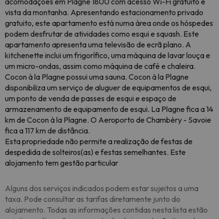
acomodações em Plagne 1800 com acesso Wi-Fi gratuito e
vista da montanha. Apresentando estacionamento privado
gratuito, este apartamento está numa área onde os hóspedes
podem desfrutar de atividades como esqui e squash. Este
apartamento apresenta uma televisão de ecrã plano. A
kitchenette inclui um frigorífico, uma máquina de lavar louça e
um micro-ondas, assim como máquina de café e chaleira.
Cocon à la Plagne possui uma sauna. Cocon à la Plagne
disponibiliza um serviço de aluguer de equipamentos de esqui,
um ponto de venda de passes de esqui e espaço de
armazenamento de equipamento de esqui. La Plagne fica a 14
km de Cocon à la Plagne. O Aeroporto de Chambéry - Savoie
fica a 117 km de distância.
Esta propriedade não permite a realização de festas de
despedida de solteiros(as) e festas semelhantes. Este
alojamento tem gestão particular
Alguns dos serviços indicados podem estar sujeitos a uma
taxa. Pode consultar as tarifas diretamente junto do
alojamento. Todas as informações contidas nesta lista estão