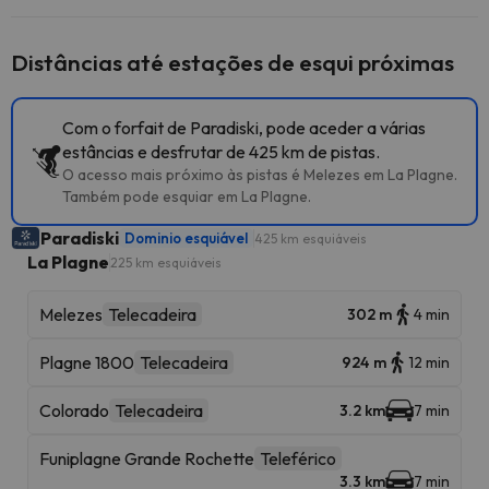
Distâncias até estações de esqui próximas
Com o forfait de Paradiski, pode aceder a várias
estâncias e desfrutar de 425 km de pistas.
O acesso mais próximo às pistas é Melezes em La Plagne.
Também pode esquiar em La Plagne.
Paradiski
Dominio esquiável
425 km esquiáveis
La Plagne
225 km esquiáveis
Melezes
Telecadeira
302 m
4 min
Plagne 1800
Telecadeira
924 m
12 min
Colorado
Telecadeira
3.2 km
7 min
Funiplagne Grande Rochette
Teleférico
3.3 km
7 min