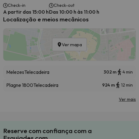
Check-in
Check-out
A partir das 15:00 h
Das 10:00 h às 11:00 h
Localização e meios mecânicos
Ver mapa
Melezes
Telecadeira
302 m
4 min
Plagne 1800
Telecadeira
924 m
12 min
Ver mais
Reserve com confiança com a
Esquiades.com