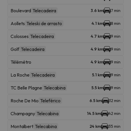
Boulevard
Telecadeira
3.6 km
7 min
Aollets
Teleski de arrasto
4.1 km
8 min
Colosses
Telecadeira
4.7 km
9 min
Golf
Telecadeira
4.9 km
9 min
Télémétro
4.9 km
9 min
La Roche
Telecadeira
5.1 km
9 min
TC Belle Plagne
Telecabina
5.5 km
9 min
Roche De Mio
Teleférico
6.5 km
12 min
Champagny
Telecabina
14.5 km
42 min
Montalbert
Telecabina
24 km
35 min