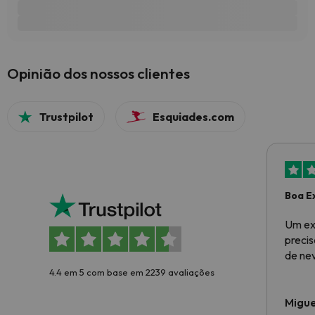
Opinião dos nossos clientes
Trustpilot
Esquiades.com
Boa E
Um ex
preci
de ne
4.4 em 5 com base em 2239 avaliações
Migue