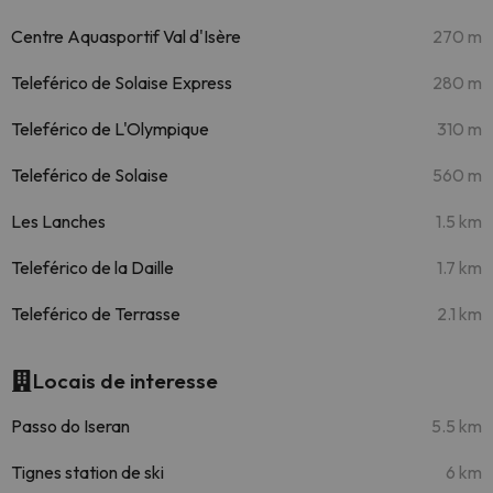
Centre Aquasportif Val d'Isère
270 m
Teleférico de Solaise Express
280 m
Teleférico de L'Olympique
310 m
Teleférico de Solaise
560 m
Les Lanches
1.5 km
Teleférico de la Daille
1.7 km
Teleférico de Terrasse
2.1 km
Locais de interesse
Passo do Iseran
5.5 km
Tignes station de ski
6 km