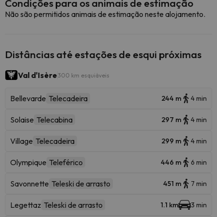
Condições para os animais de estimação
Não são permitidos animais de estimação neste alojamento.
Distâncias até estações de esqui próximas
Val d'Isère
300 km esquiáveis
Bellevarde
Telecadeira
244 m
4 min
Solaise
Telecabina
297 m
4 min
Village
Telecadeira
299 m
4 min
Olympique
Teleférico
446 m
6 min
Savonnette
Teleski de arrasto
451 m
7 min
Legettaz
Teleski de arrasto
1.1 km
3 min