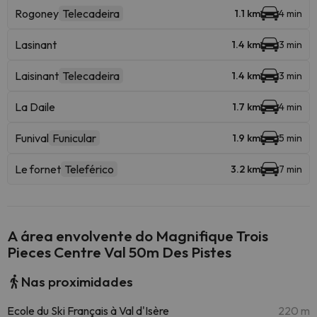
Rogoney
Telecadeira
1.1 km
4 min
Lasinant
1.4 km
3 min
Laisinant
Telecadeira
1.4 km
3 min
La Daile
1.7 km
4 min
Funival
Funicular
1.9 km
5 min
Le fornet
Teleférico
3.2 km
7 min
A área envolvente do Magnifique Trois
Pieces Centre Val 50m Des Pistes
Nas proximidades
Ecole du Ski Français à Val d'Isère
220 m