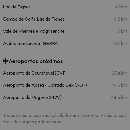
Lac de Tignes
6.1 km
Campo de Golfe Lac de Tignes
6.2 km
Vale de Rhemes e Valgrisenche
17 km
Auditorium Laurent GERRA
19.7 km
Aeroportos próximos
Aeroporto de Courchevel (CVF)
27.4 km
Aeroporto de Aosta - Corrado Gex (AOT)
44.3 km
Aeroporto de Megeve (MVV)
48.5 km
Todas as distâncias são calculadas em linha reta. As distâncias
reais de viagem podem variar.