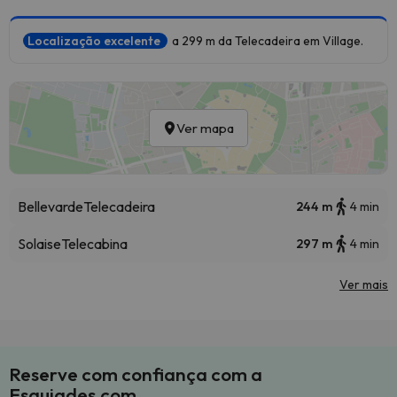
Localização excelente
a 299 m da Telecadeira em Village.
Ver mapa
Bellevarde
Telecadeira
244 m
4 min
Solaise
Telecabina
297 m
4 min
Ver mais
Reserve com confiança com a
Esquiades.com