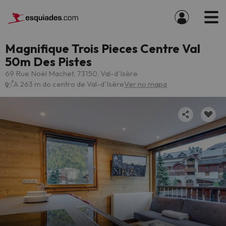
Magnifique Trois Pieces Centre Val
50m Des Pistes
69 Rue Noël Machet, 73150, Val-d'Isère
A 263 m do centro de Val-d'Isère
Ver no mapa