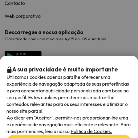
Contacto
Web corporativa
Descarregue a nossa aplicação
Classificado com uma média de 4,6/5 no iOS e Android.
A sua privacidade é muito importante
Utilizamos cookies apenas para lhe oferecer uma
experiência de navegação adaptada às suas preferências
e para apresentar publicidade personalizada com base no
seu perfil. Estes cookies permitem-nos mostrar-lhe
conteúdos relevantes para os seus interesses e otimizar o
Métodos de pagamento disponíveis
nosso site para si.
Ao clicar em "Aceitar", permitir-nos proporcionar-lhe uma
experiência de navegação mais eficiente e relevante. Para
mais pormenores, leia a nossa
Política de Cookies.