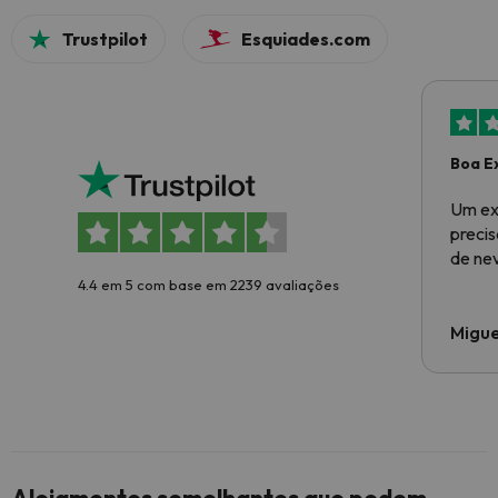
Trustpilot
Esquiades.com
Boa E
Um ex
preci
de ne
4.4 em 5 com base em 2239 avaliações
Migue