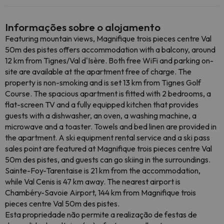
Informações sobre o alojamento
Featuring mountain views, Magnifique trois pieces centre Val
50m des pistes offers accommodation with a balcony, around
12 km from Tignes/Val d'Isère. Both free WiFi and parking on-
site are available at the apartment free of charge. The
property is non-smoking and is set 13 km from Tignes Golf
Course. The spacious apartment is fitted with 2 bedrooms, a
flat-screen TV and a fully equipped kitchen that provides
guests with a dishwasher, an oven, a washing machine, a
microwave and a toaster. Towels and bed linen are provided in
the apartment. A ski equipment rental service and a ski pass
sales point are featured at Magnifique trois pieces centre Val
50m des pistes, and guests can go skiing in the surroundings.
Sainte-Foy-Tarentaise is 21 km from the accommodation,
while Val Cenis is 47 km away. The nearest airport is
Chambéry-Savoie Airport, 144 km from Magnifique trois
pieces centre Val 50m des pistes.
Esta propriedade não permite a realização de festas de