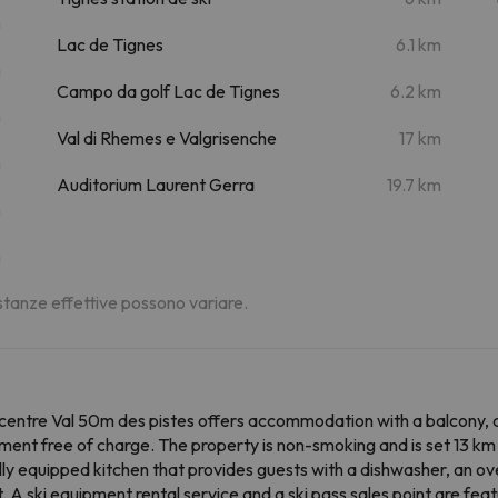
m
Lac de Tignes
6.1 km
m
Campo da golf Lac de Tignes
6.2 km
m
Val di Rhemes e Valgrisenche
17 km
m
Auditorium Laurent Gerra
19.7 km
m
m
distanze effettive possono variare.
 centre Val 50m des pistes offers accommodation with a balcony, a
rtment free of charge. The property is non-smoking and is set 13 
fully equipped kitchen that provides guests with a dishwasher, an 
 A ski equipment rental service and a ski pass sales point are fea