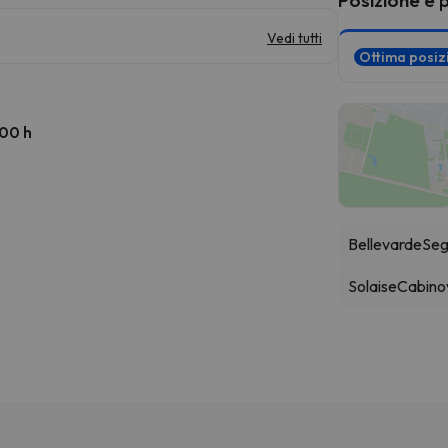
Vedi tutti
Ottima posi
:00 h
Bellevarde
Seg
Solaise
Cabino