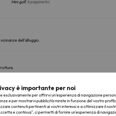
Mini golf
A pagamento
vicinanze dell'alloggio.
ruttura.
ivacy è importante per noi
ine
ie esclusivamente per offrirvi un’esperienza di navigazione person
enze e per mostrarvi pubblicità mirate in funzione del vostro profil
izzare contenuti pertinenti ai vostri interessi e a ottimizzare il nostr
ccetta e continua", ci permetti di fornire un'esperienza di navigazi
Solaise
Cabinovia
244 m
4 min