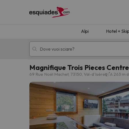
Alpi
Hotel + Ski
Magnifique Trois Pieces Centre
Hotel + skipass
Hotel di montagn
69 Rue Noël Machet, 73150, Val-d'Isère
A 263 m da
Ops, non abbiamo trovato alcun risultato corr