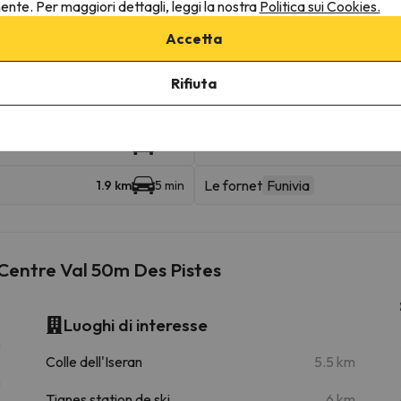
nente. Per maggiori dettagli, leggi la nostra
Politica sui Cookies.
Olympique
Funivia
299 m
4 min
Accetta
Legettaz
Skilift
451 m
7 min
Rifiuta
Lasinant
1.1 km
4 min
La Daile
1.4 km
3 min
Le fornet
Funivia
1.9 km
5 min
s Centre Val 50m Des Pistes
Luoghi di interesse
m
Colle dell'Iseran
5.5 km
m
Tignes station de ski
6 km