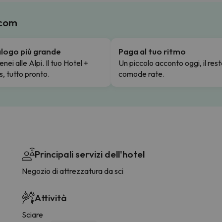
.com
talogo più grande
Paga al tuo ritmo
enei alle Alpi. Il tuo Hotel +
Un piccolo acconto oggi, il rest
s, tutto pronto.
comode rate.
Principali servizi dell'hotel
Negozio di attrezzatura da sci
Attività
Sciare