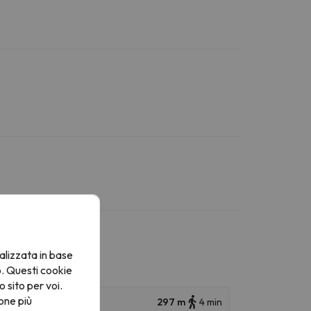
alizzata in base
o. Questi cookie
o sito per voi.
one più
297 m
4 min