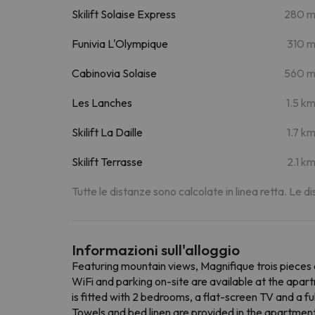
Skilift Solaise Express
280 
Funivia L'Olympique
310 
Cabinovia Solaise
560 
Les Lanches
1.5 k
Skilift La Daille
1.7 k
Skilift Terrasse
2.1 k
Tutte le distanze sono calcolate in linea retta. Le 
Informazioni sull'alloggio
Featuring mountain views, Magnifique trois pieces
WiFi and parking on-site are available at the apa
is fitted with 2 bedrooms, a flat-screen TV and a 
Towels and bed linen are provided in the apartment.