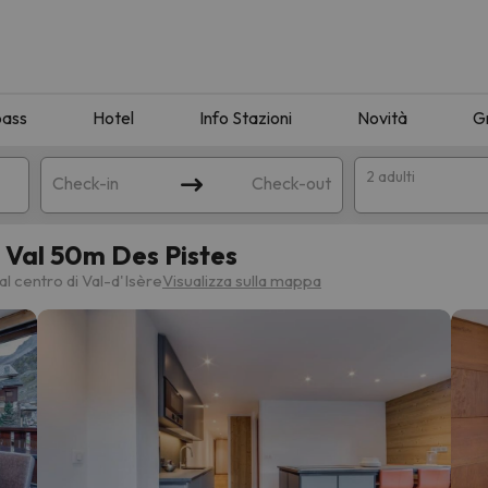
pass
Hotel
Info Stazioni
Novità
G
2 adulti
Check-in
Check-out
 Val 50m Des Pistes
a
l centro di Val-d'Isère
Visualizza sulla mappa
ispondente alla sua ricerca. Provare a modificare la destinazione.