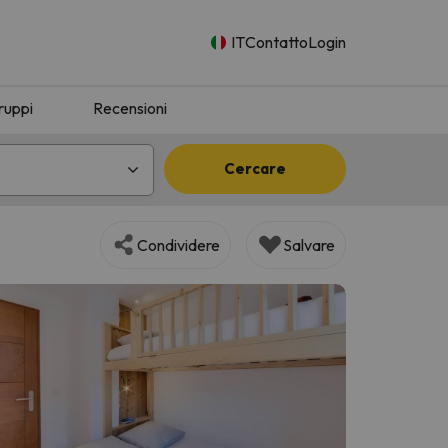
IT
Contatto
Login
ruppi
Recensioni
Cercare
Condividere
Salvare