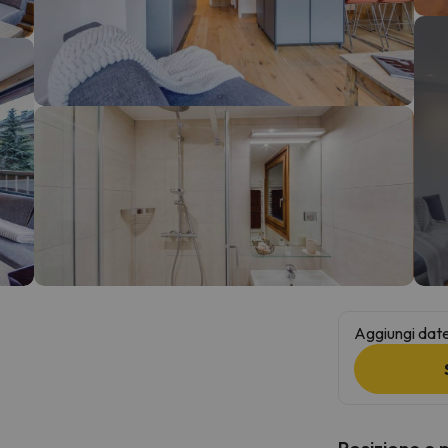
la strada. Non appena troverà la bussola, tornerà.
Aggiungi date 
Posizione e 