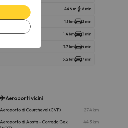
446 m
6 min
1.1 km
3 min
1.4 km
3 min
1.7 km
4 min
3.2 km
7 min
Aeroporti vicini
Aeroporto di Courchevel (CVF)
27.4 km
Aeroporto di Aosta - Corrado Gex
44.3 km
(AOT)