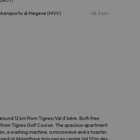
Aeroporto di Megeve (MVV)
48.5 km
round 12 km from Tignes/Val d'Isère. Both free
km from Tignes Golf Course. The spacious apartment
oven, a washing machine, a microwave and a toaster.
tured at Magnifique trois pieces centre Val 50m des