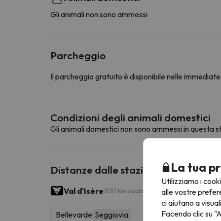
Gli animali non sono ammessi
Parcheggio
Il parcheggio gratuito è disponibile nelle immediate 
Condizioni degli animali domestici
Gli animali domestici non sono ammessi in questa st
La tua pr
Distanze dalle stazioni sciistiche vic
Utilizziamo i cook
Val d'Isère
alle vostre prefer
300 km sciabili
ci aiutano a visual
Facendo clic su "A
Bellevarde
Seggiovia