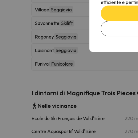
efficiente e perti
Village
Seggiovia
Savonnette
Skilift
Rogoney
Seggiovia
Laisinant
Seggiovia
Funival
Funicolare
I dintorni di Magnifique Trois Piece
Nelle vicinanze
Ecole du Ski Français de Val d'Isère
220 
Centre Aquasportif Val d'Isère
270 