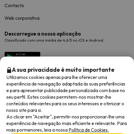
Contacto
Web corporativa
Descarregue a nossa aplicação
Classificado com uma média de 4,6/5 no iOS e Android.
A sua privacidade é muito importante
Utilizamos cookies apenas para lhe oferecer uma
experiência de navegação adaptada às suas preferências
e para apresentar publicidade personalizada com base no
seu perfil. Estes cookies permitem-nos mostrar-lhe
conteúdos relevantes para os seus interesses e otimizar o
Métodos de pagamento disponíveis
nosso site para si.
Ao clicar em "Aceitar", permitir-nos proporcionar-lhe uma
experiência de navegação mais eficiente e relevante. Para
mais pormenores, leia a nossa
Política de Cookies.