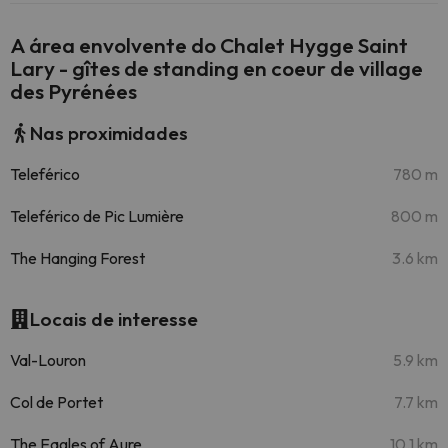
A área envolvente do Chalet Hygge Saint
Lary - gîtes de standing en coeur de village
des Pyrénées
Nas proximidades
Teleférico
780 m
Teleférico de Pic Lumière
800 m
The Hanging Forest
3.6 km
Locais de interesse
Val-Louron
5.9 km
Col de Portet
7.7 km
The Eagles of Aure
10.1 km