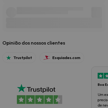
Opinião dos nossos clientes
Trustpilot
Esquiades.com
Boa E
Um ex
preci
de ne