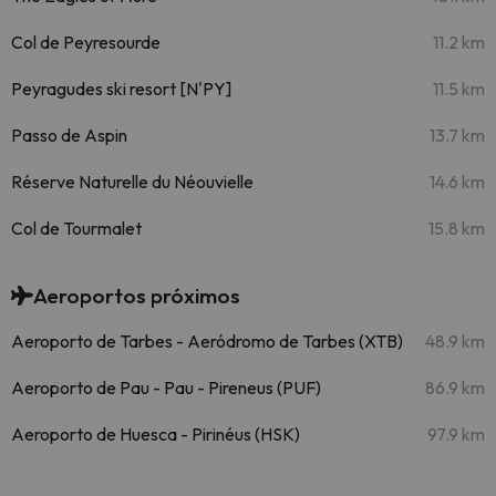
Col de Peyresourde
11.2 km
Peyragudes ski resort [N'PY]
11.5 km
Passo de Aspin
13.7 km
Réserve Naturelle du Néouvielle
14.6 km
Col de Tourmalet
15.8 km
Aeroportos próximos
Aeroporto de Tarbes - Aeródromo de Tarbes (XTB)
48.9 km
Aeroporto de Pau - Pau - Pireneus (PUF)
86.9 km
Aeroporto de Huesca - Pirinéus (HSK)
97.9 km