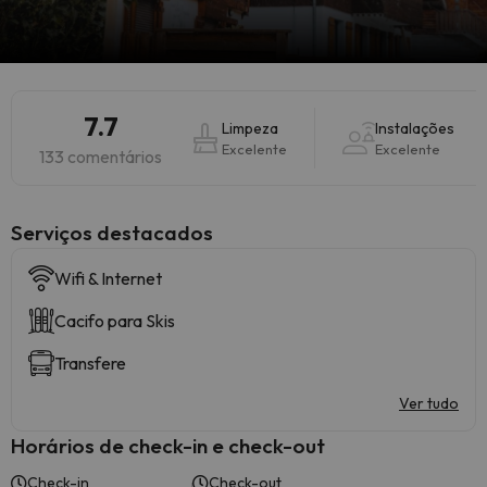
7.7
Limpeza
Instalações
Excelente
Excelente
133 comentários
Serviços destacados
Wifi & Internet
Cacifo para Skis
Transfere
Ver tudo
Horários de check-in e check-out
Check-in
Check-out