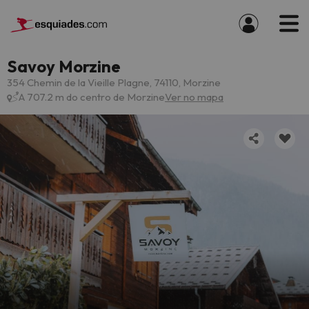
Savoy Morzine
354 Chemin de la Vieille Plagne, 74110, Morzine
A 707.2 m do centro de Morzine
Ver no mapa