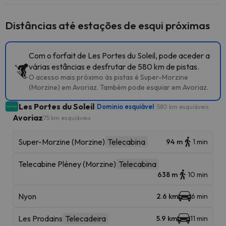
Distâncias até estações de esqui próximas
Com o forfait de Les Portes du Soleil, pode aceder a
várias estâncias e desfrutar de 580 km de pistas.
O acesso mais próximo às pistas é Super-Morzine
(Morzine) em Avoriaz. Também pode esquiar em Avoriaz.
Les Portes du Soleil
Dominio esquiável
580 km esquiáveis
Avoriaz
75 km esquiáveis
Super-Morzine (Morzine)
Telecabina
94 m
1 min
Telecabine Pléney (Morzine)
Telecabina
638 m
10 min
Nyon
2.6 km
6 min
Les Prodains
Telecadeira
5.9 km
11 min