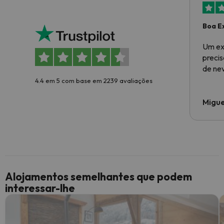
Boa E
Um ex
preci
de ne
4.4 em 5 com base em 2239 avaliações
Migue
Alojamentos semelhantes que podem
interessar-lhe