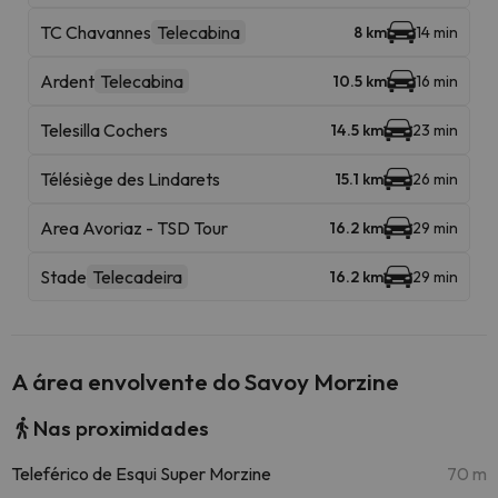
TC Chavannes
Telecabina
8 km
14 min
Ardent
Telecabina
10.5 km
16 min
Telesilla Cochers
14.5 km
23 min
Télésiège des Lindarets
15.1 km
26 min
Area Avoriaz - TSD Tour
16.2 km
29 min
Stade
Telecadeira
16.2 km
29 min
A área envolvente do Savoy Morzine
Nas proximidades
Teleférico de Esqui Super Morzine
70 m