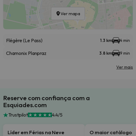
Ver mapa
Flégère (Le Pass)
1.3 km
4 min
Chamonix Planpraz
3.8 km
9 min
Ver mais
Reserve com confiança com a
Esquiades.com
Trustpilot
4.4/5
Líder em Férias na Neve
O maior catálogo