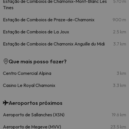
Estação de Comboios de Chamonix-Mont-Blanc Les
570 m
Tines
Estação de Comboios de Praze-de-Chamonix
900 m
Estação de Comboios de La Joux
2.5 km
Estação de Comboios de Chamonix Anguille du Midi
3.7 km
Que mais posso fazer?
Centro Comercial Alpina
3 km
Casino Le Royal Chamonix
3.3 km
Aeroportos próximos
Aeroporto de Sallanches (XSN)
19.6 km
Aeroporto de Megeve (MVV)
23.5 km