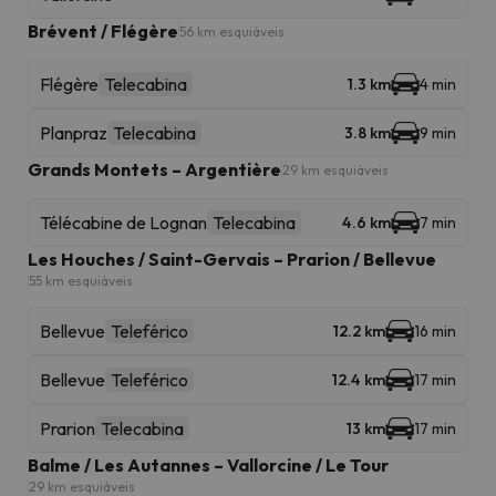
Brévent / Flégère
56 km esquiáveis
Flégère
Telecabina
1.3 km
4 min
Planpraz
Telecabina
3.8 km
9 min
Grands Montets – Argentière
29 km esquiáveis
Télécabine de Lognan
Telecabina
4.6 km
7 min
Les Houches / Saint-Gervais – Prarion / Bellevue
55 km esquiáveis
Bellevue
Teleférico
12.2 km
16 min
Bellevue
Teleférico
12.4 km
17 min
Prarion
Telecabina
13 km
17 min
Balme / Les Autannes – Vallorcine / Le Tour
29 km esquiáveis