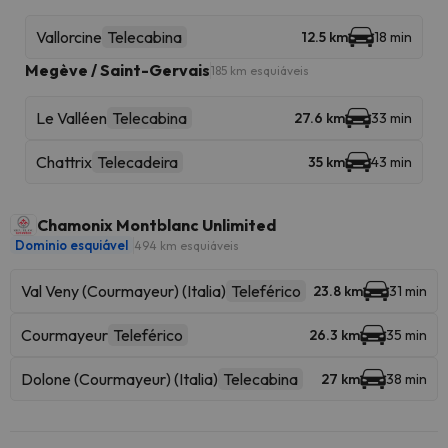
Vallorcine
Telecabina
12.5 km
18 min
Megève / Saint-Gervais
185 km esquiáveis
Le Valléen
Telecabina
27.6 km
33 min
Chattrix
Telecadeira
35 km
43 min
Chamonix Montblanc Unlimited
Dominio esquiável
494 km esquiáveis
Val Veny (Courmayeur) (Italia)
Teleférico
23.8 km
31 min
Courmayeur
Teleférico
26.3 km
35 min
Dolone (Courmayeur) (Italia)
Telecabina
27 km
38 min