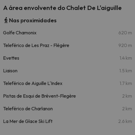
A área envolvente do Chalet De L'aiguille
Nas proximidades
Golfe Chamonix
620 m
Teleférico de Les Praz - Flégère
920 m
Evettes
1.4 km
Liaison
1.5 km
Teleférico de Aiguille L'Index
1.7 km
Pistas de Esqui de Brévent-Flegère
2 km
Teleférico de Charlanon
2 km
La Mer de Glace Ski Lift
2.6 km