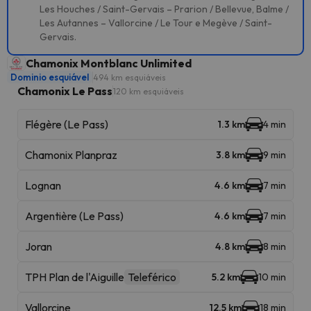
Les Houches / Saint-Gervais – Prarion / Bellevue, Balme /
Les Autannes – Vallorcine / Le Tour e Megève / Saint-
Gervais.
Chamonix Montblanc Unlimited
Dominio esquiável
494 km esquiáveis
Chamonix Le Pass
120 km esquiáveis
Flégère (Le Pass)
1.3 km
4 min
Chamonix Planpraz
3.8 km
9 min
Lognan
4.6 km
7 min
Argentière (Le Pass)
4.6 km
7 min
Joran
4.8 km
8 min
TPH Plan de l'Aiguille
Teleférico
5.2 km
10 min
Vallorcine
12.5 km
18 min