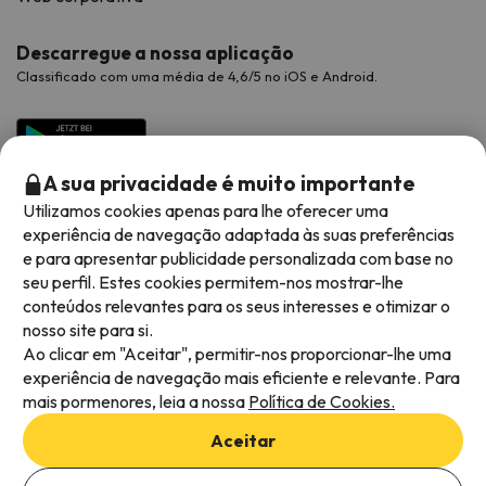
Descarregue a nossa aplicação
Classificado com uma média de 4,6/5 no iOS e Android.
A sua privacidade é muito importante
Utilizamos cookies apenas para lhe oferecer uma
experiência de navegação adaptada às suas preferências
e para apresentar publicidade personalizada com base no
seu perfil. Estes cookies permitem-nos mostrar-lhe
conteúdos relevantes para os seus interesses e otimizar o
Métodos de pagamento disponíveis
nosso site para si.
Ao clicar em "Aceitar", permitir-nos proporcionar-lhe uma
experiência de navegação mais eficiente e relevante. Para
mais pormenores, leia a nossa
Política de Cookies.
Termos e condições gerais
Aceitar
Privacidade dos dados
Adicionar datas para verificar a disponibilidade