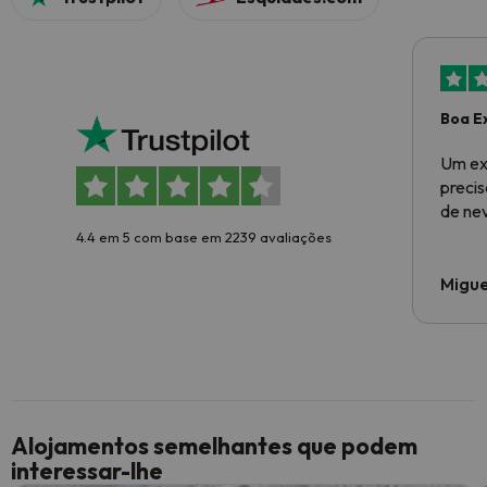
Boa E
Um ex
preci
de ne
4.4 em 5 com base em 2239 avaliações
Migue
Alojamentos semelhantes que podem
interessar-lhe