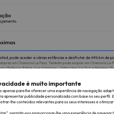
mação
lojamento.
róximas
ted, pode aceder a várias estâncias e desfrutar de 494 km de pi
lanpraz em Chamonix Le Pass. Também pode esquiar em Chamonix Le Pa
on / Bellevue, Balme / Les Autannes – Vallorcine / Le Tour e Megève / S
uiável
494 km esquiáveis
ivacidade é muito importante
es apenas para lhe oferecer uma experiência de navegação adapt
TPH Plan de l'Aiguille
Teleférico
1.1 km
5 min
ra apresentar publicidade personalizada com base no seu perfil. 
rar-lhe conteúdos relevantes para os seus interesses e otimizar 
Lognan
2.9 km
7 min
itar", permitir-nos proporcionar-lhe uma experiência de navegaç