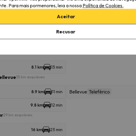
Joran
8.1 km
13 min
ante. Para mais pormenores, leia a nossa
Política de Cookies.
Aceitar
16 km
23 min
Recusar
Flégère
Telecabina
1.1 km
5 min
is
8.1 km
13 min
ellevue
55 km esquiáveis
Bellevue
Teleférico
8.9 km
11 min
9.8 km
12 min
ur
29 km esquiáveis
16 km
23 min