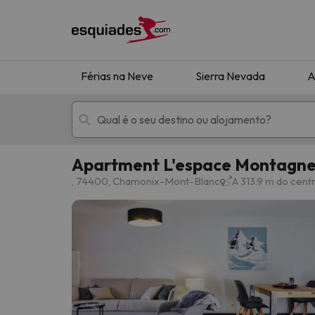
Férias na Neve
Sierra Nevada
A
Apartment L'espace Montagne
Férias na neve
Hotéis de montan
, 74400, Chamonix-Mont-Blanc
A 313.9 m do cen
Oops, não encontramos nenhum resultado que 