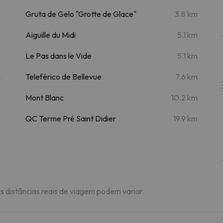
m
Gruta de Gelo "Grotte de Glace"
3.8 km
m
Aiguille du Midi
5.1 km
m
Le Pas dans le Vide
5.1 km
m
Teleférico de Bellevue
7.6 km
m
Mont Blanc
10.2 km
m
QC Terme Pré Saint Didier
19.9 km
As distâncias reais de viagem podem variar.