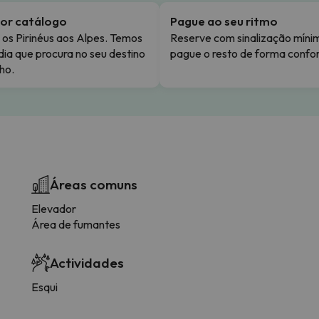
or catálogo
Pague ao seu ritmo
os Pirinéus aos Alpes. Temos
Reserve com sinalização míni
dia que procura no seu destino
pague o resto de forma confor
ho.
Áreas comuns
Elevador
Área de fumantes
Actividades
Esqui