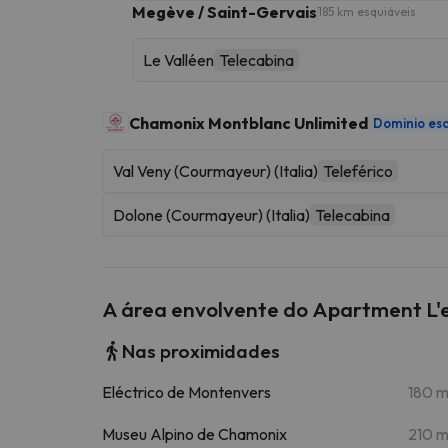
Megève / Saint-Gervais
185 km esquiáveis
Le Valléen
Telecabina
Chamonix Montblanc Unlimited
Dominio esq
Val Veny (Courmayeur) (Italia)
Teleférico
Dolone (Courmayeur) (Italia)
Telecabina
A área envolvente do Apartment L
Nas proximidades
Eléctrico de Montenvers
180 
Museu Alpino de Chamonix
210 