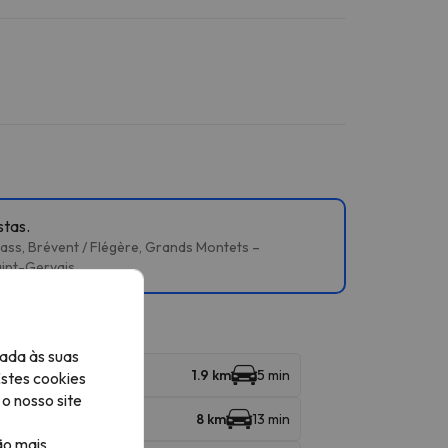
stas.
ss, Brévent / Flégère, Grands Montets –
aint-Gervais.
ada às suas
1.9 km
5 min
Estes cookies
o nosso site
8 km
13 min
ão mais