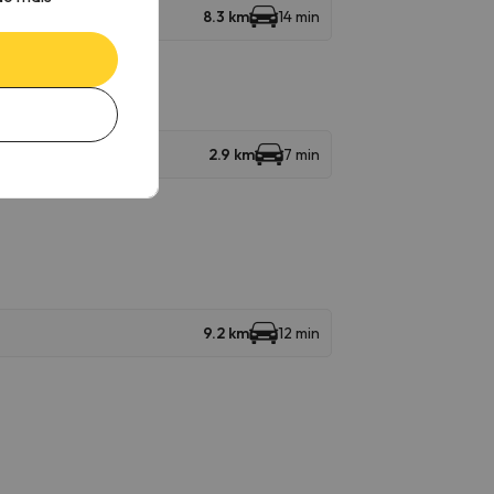
8.3 km
14 min
2.9 km
7 min
9.2 km
12 min