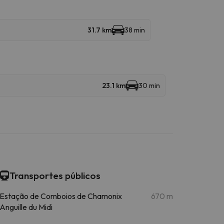
31.7 km
38 min
23.1 km
30 min
Transportes públicos
Estação de Comboios de Chamonix
670 m
Anguille du Midi