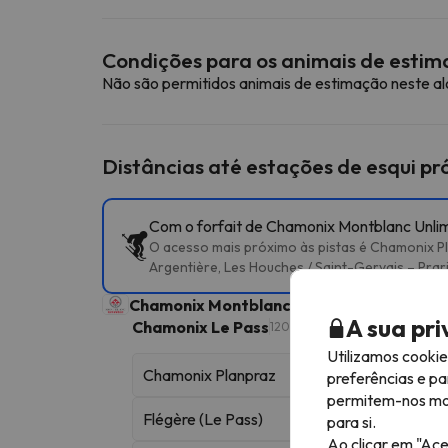
Condições para os animais de esti
Não são permitidos animais de estimação neste a
Distâncias até estações de esqui p
Com o forfait de Chamonix Montblanc Unlimi
O acesso mais próximo às pistas é Chamonix P
Argentière, Les Houches / Saint-Gervais – Prari
Chamonix Montblanc Unlimited
Dominio esq
A sua pr
Chamonix Le Pass
120 km esquiáveis
Utilizamos cooki
Chamonix Planpraz
preferências e pa
permitem-nos most
Flégère (Le Pass)
para si.
Ao clicar em "Ace