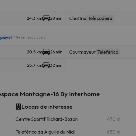
Chattrix
Telecadeira
24.3 km
28 min
uiável
494 km esquiáveis
Courmayeur
Teleférico
20.5 km
26 min
23.7 km
32 min
'espace Montagne-16 By Interhome
Locais de interesse
m
Centre Sportif Richard-Bozon
470 m
m
Teleférico da Aiguille du Midi
650 m