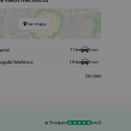
Ver mapa
npraz
1.1 km
5 min
iguille
Teleférico
1.9 km
5 min
Ver mais
Trustpilot
4.4/5