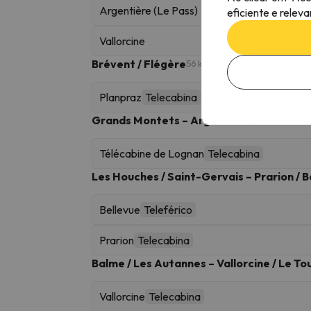
Argentière (Le Pass)
eficiente e relev
Vallorcine
Brévent / Flégère
56 km esquiáveis
Planpraz
Telecabina
Grands Montets – Argentière
29 km esquiáve
Télécabine de Lognan
Telecabina
Les Houches / Saint-Gervais – Prarion / B
Bellevue
Teleférico
Prarion
Telecabina
Balme / Les Autannes – Vallorcine / Le To
Vallorcine
Telecabina