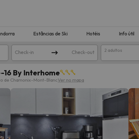
ndorra
Estâncias de Ski
Hotéis
Info útil
2 adultos
Check-in
Check-out
-16 By Interhome
ha
tro de Chamonix-Mont-Blanc
Ver no mapa
corresponda à sua pesquisa. Tente modificar o destino.