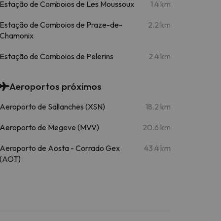
Estação de Comboios de Les Moussoux
1.4 km
Estação de Comboios de Praze-de-
2.2 km
Chamonix
Estação de Comboios de Pelerins
2.4 km
Aeroportos próximos
Aeroporto de Sallanches (XSN)
18.2 km
Aeroporto de Megeve (MVV)
20.6 km
Aeroporto de Aosta - Corrado Gex
43.4 km
(AOT)