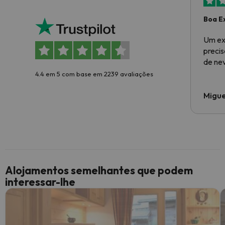
Boa E
Um ex
preci
de ne
4.4 em 5 com base em 2239 avaliações
Migue
Alojamentos semelhantes que podem
interessar-lhe