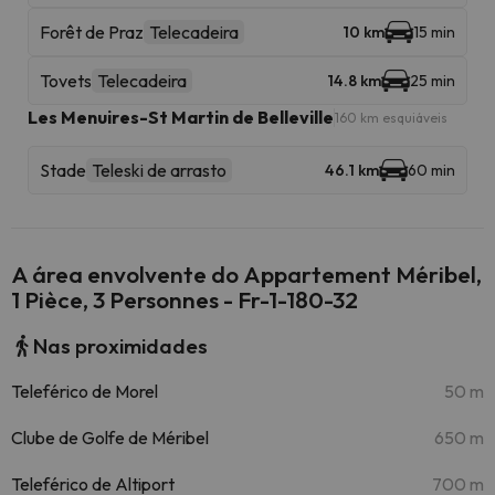
Forêt de Praz
Telecadeira
10 km
15 min
Tovets
Telecadeira
14.8 km
25 min
Les Menuires-St Martin de Belleville
160 km esquiáveis
Stade
Teleski de arrasto
46.1 km
60 min
A área envolvente do Appartement Méribel,
1 Pièce, 3 Personnes - Fr-1-180-32
Nas proximidades
Teleférico de Morel
50 m
Clube de Golfe de Méribel
650 m
Teleférico de Altiport
700 m