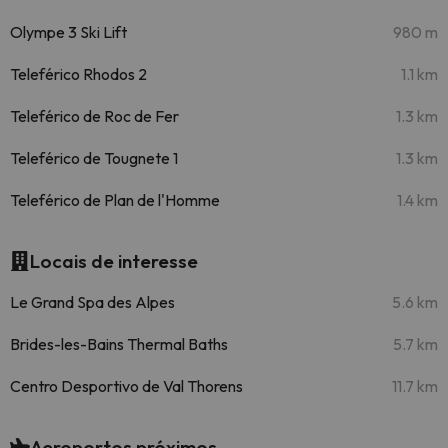
Olympe 3 Ski Lift
980 m
Teleférico Rhodos 2
1.1 km
Teleférico de Roc de Fer
1.3 km
Teleférico de Tougnete 1
1.3 km
Teleférico de Plan de l'Homme
1.4 km
Locais de interesse
Le Grand Spa des Alpes
5.6 km
Brides-les-Bains Thermal Baths
5.7 km
Centro Desportivo de Val Thorens
11.7 km
Aeroportos próximos