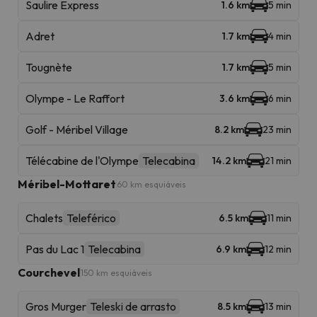
Saulire Express
1.6 km
5 min
Adret
1.7 km
4 min
Tougnète
1.7 km
5 min
Olympe - Le Raffort
3.6 km
6 min
Golf - Méribel Village
8.2 km
23 min
Télécabine de l'Olympe
Telecabina
14.2 km
21 min
Méribel-Mottaret
60 km esquiáveis
Chalets
Teleférico
6.5 km
11 min
Pas du Lac 1
Telecabina
6.9 km
12 min
Courchevel
150 km esquiáveis
Gros Murger
Teleski de arrasto
8.5 km
13 min