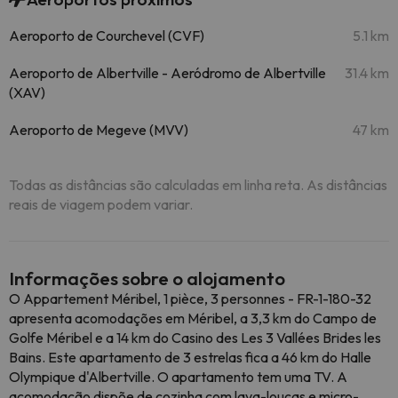
Aeroporto de Courchevel (CVF)
5.1 km
Aeroporto de Albertville - Aeródromo de Albertville
31.4 km
(XAV)
Aeroporto de Megeve (MVV)
47 km
Todas as distâncias são calculadas em linha reta. As distâncias
reais de viagem podem variar.
Informações sobre o alojamento
O Appartement Méribel, 1 pièce, 3 personnes - FR-1-180-32
apresenta acomodações em Méribel, a 3,3 km do Campo de
Golfe Méribel e a 14 km do Casino des Les 3 Vallées Brides les
Bains. Este apartamento de 3 estrelas fica a 46 km do Halle
Olympique d'Albertville. O apartamento tem uma TV. A
acomodação dispõe de cozinha com lava-louças e micro-