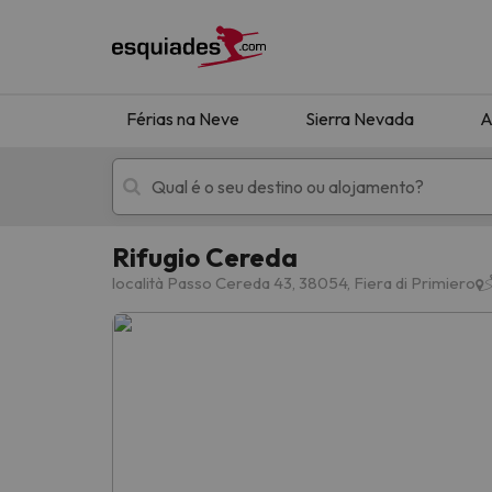
Férias na Neve
Sierra Nevada
A
Rifugio Cereda
Férias na neve
Hotéis de montan
località Passo Cereda 43, 38054, Fiera di Primiero
Oops, não encontramos nenhum resultado que 