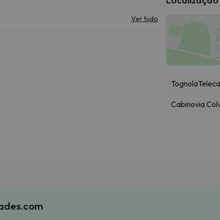
Ver tudo
Tognola
Teleca
Cabinovia Col
iades.com