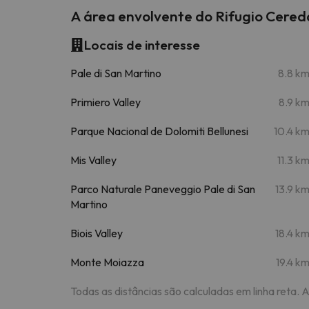
A área envolvente do Rifugio Cered
Locais de interesse
Pale di San Martino
8.8 k
Primiero Valley
8.9 k
Parque Nacional de Dolomiti Bellunesi
10.4 k
Mis Valley
11.3 k
Parco Naturale Paneveggio Pale di San
13.9 k
Martino
Biois Valley
18.4 k
Monte Moiazza
19.4 k
Todas as distâncias são calculadas em linha reta. 