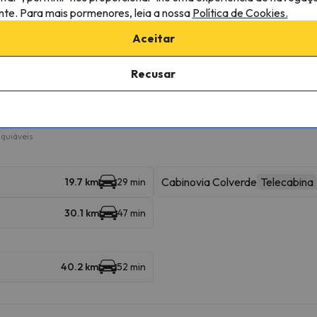
ante. Para mais pormenores, leia a nossa
Política de Cookies.
Aceitar
róximas
Recusar
eder a várias estâncias e desfrutar de 1282 km de pistas.
. Também pode esquiar em e .
quiáveis
Cabinovia Colverde
Telecabina
19.7 km
29 min
30.1 km
47 min
40.2 km
52 min