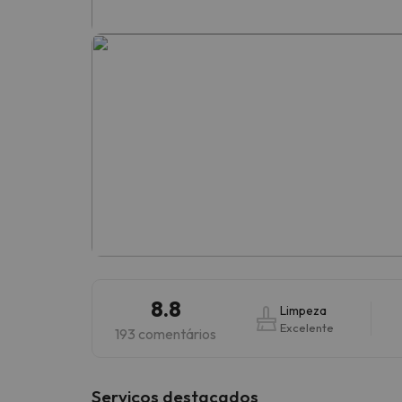
Bem, parece que o nosso Seeker perdeu o seu
8.8
Limpeza
Excelente
193 comentários
Serviços destacados