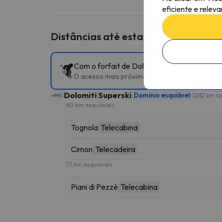
eficiente e relev
Distâncias até estações de esqui p
Com o forfait de Dolomiti Superski, pode ac
O acesso mais próximo às pistas é Tognola em 
Dolomiti Superski
Dominio esquiável
1282 km es
60 km esquiáveis
Tognola
Telecabina
Cimon
Telecadeira
72 km esquiáveis
Piani di Pezzè
Telecabina