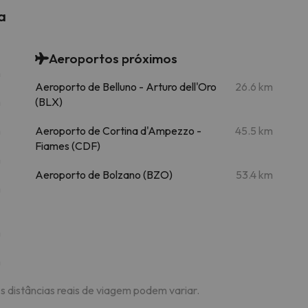
a
Aeroportos próximos
m
Aeroporto de Belluno - Arturo dell'Oro
26.6 km
m
(BLX)
m
Aeroporto de Cortina d'Ampezzo -
45.5 km
Fiames (CDF)
m
Aeroporto de Bolzano (BZO)
53.4 km
m
m
m
As distâncias reais de viagem podem variar.