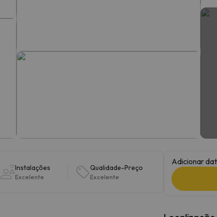
 caminho. Assim que encontrar a sua bússola, estará de volta.
Adicionar dat
Instalações
Qualidade-Preço
Excelente
Excelente
Localização