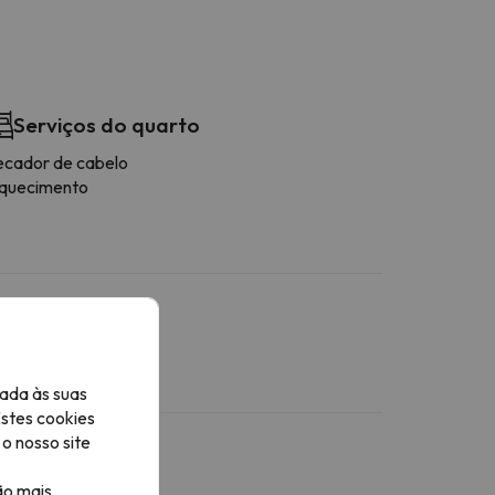
Serviços do quarto
ecador de cabelo
quecimento
ada às suas
Estes cookies
o nosso site
ão mais