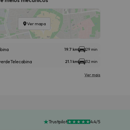
Ver mapa
bina
19.7 km
29 min
verde
Telecabina
21.1 km
32 min
Ver mais
Trustpilot
4.4/5