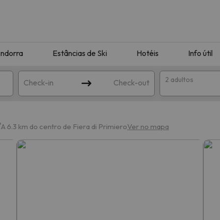
ndorra
Estâncias de Ski
Hotéis
Info útil
2 adultos
Check-in
Check-out
ha
A 6.3 km do centro de Fiera di Primiero
Ver no mapa
corresponda à sua pesquisa. Tente modificar o destino.