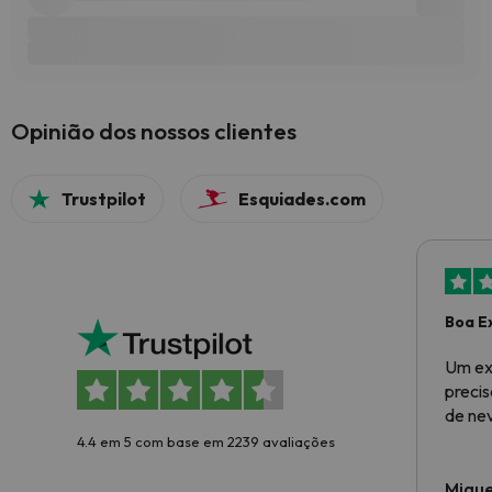
Opinião dos nossos clientes
Trustpilot
Esquiades.com
Boa E
Um ex
preci
de ne
4.4 em 5 com base em 2239 avaliações
Migue