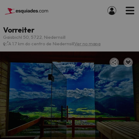
Vorreiter
Gaisbichl 50, 5722, Niedernsill
A 1.7 km do centro de Niedernsill
Ver no mapa