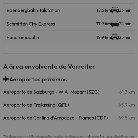
Ebenbergbahn Talstation
17.5 km
23 min
Schmitten City Express
17.9 km
24 min
Panoramabahn
19.9 km
25 min
A área envolvente do Vorreiter
Aeroportos próximos
Aeroporto de Salzburgo - W.A. Mozart (SZG)
61.3 km
Aeroporto de Freilassing (QFL)
65.9 km
Aeroporto de Cortina d'Ampezzo - Fiames (CDF)
89.5 km
Todas as distâncias são calculadas em linha reta. As distâncias