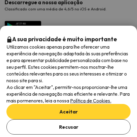
Descarregue a nossa aplicação
Classificado com uma média de 4,6/5 no iOS e Android.
A sua privacidade é muito importante
Utilizamos cookies apenas para lhe oferecer uma
experiência de navegação adaptada às suas preferências
e para apresentar publicidade personalizada com base no
seu perfil. Estes cookies permitem-nos mostrar-lhe
conteúdos relevantes para os seus interesses e otimizar o
Métodos de pagamento disponíveis
nosso site para si.
Ao clicar em "Aceitar", permitir-nos proporcionar-lhe uma
experiência de navegação mais eficiente e relevante. Para
mais pormenores, leia a nossa
Política de Cookies.
Termos e condições gerais
Aceitar
Privacidade dos dados
Adicionar datas para verificar a disponibilidade
Política de cookies
Recusar
Selecionar datas