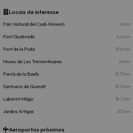
Locais de interesse
Parc Natural del Cadí-Moixeró
6 km
Pont Quebradís
6.6 km
Font de la Puda
13.9 km
Museu de Les Trementinaires
14 km
Pantà de la Baells
15.3 km
Santuario de Queralt
15.5 km
Laberint Màgic
18.7 km
Jardins Artigas
20 km
Aeroportos próximos