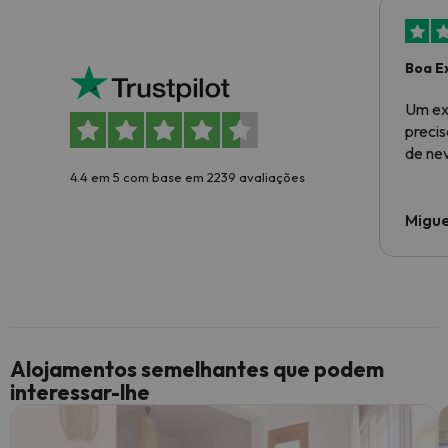
Boa E
Um ex
preci
de ne
4.4 em 5 com base em 2239 avaliações
Migue
Alojamentos semelhantes que podem
interessar-lhe