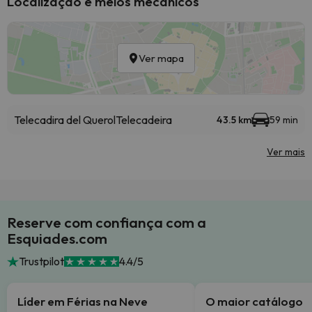
Localização e meios mecânicos
Ver mapa
Telecadira del Querol
Telecadeira
43.5 km
59 min
Ver mais
Reserve com confiança com a
Esquiades.com
Trustpilot
4.4/5
Líder em Férias na Neve
O maior catálogo