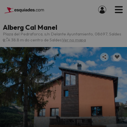
Alberg Cal Manel
Plaza del Pedraforca, s/n Delante Ayuntamiento, 08697, Saldes
A 38.8 m do centro de Saldes
Ver no mapa