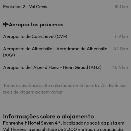
Evolution 2 - Val Cenis
18.1 km
Aeroportos próximos
Aeroporto de Courchevel (CVF)
11.9 km
Aeroporto de Albertville - Aeródromo de Albertville
42.1 km
(XAV)
Aeroporto de l'Alpe-d'Huez - Henri Giraud (AHZ)
45.4 km
Todas as distâncias são calculadas em linha reta. As distâncias
reais de viagem podem variar.
Informações sobre o alojamento
Fahrenheit Hotel Seven 4 *,
localizado no sopé da pista em
Val Thorens, a uma altitude de 2.300 metros, no coração da