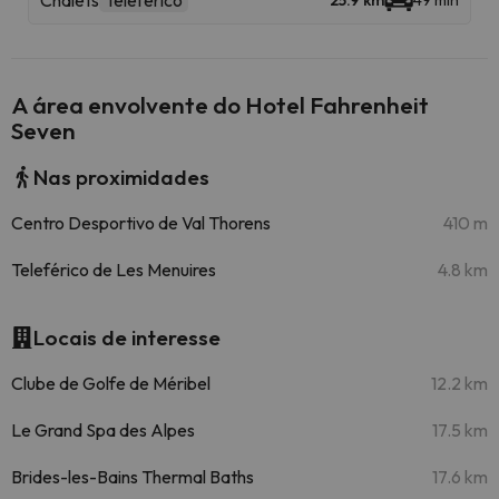
Chalets
Teleférico
25.9 km
49 min
A área envolvente do Hotel Fahrenheit
Seven
Nas proximidades
Centro Desportivo de Val Thorens
410 m
Teleférico de Les Menuires
4.8 km
Locais de interesse
Clube de Golfe de Méribel
12.2 km
Le Grand Spa des Alpes
17.5 km
Brides-les-Bains Thermal Baths
17.6 km