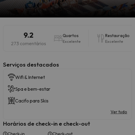
9.2
Quartos
Restauração
Excelente
Excelente
273 comentários
Serviços destacados
Wifi & Internet
Spa e bem-estar
Cacifo para Skis
Ver tudo
Horários de check-in e check-out
Check-in
Check-out