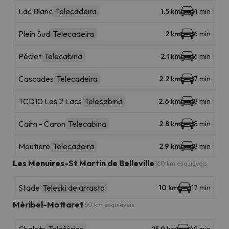
Lac Blanc
Telecadeira
1.5 km
4 min
Plein Sud
Telecadeira
2 km
6 min
Péclet
Telecabina
2.1 km
6 min
Cascades
Telecadeira
2.2 km
7 min
TCD10 Les 2 Lacs
Telecabina
2.6 km
8 min
Cairn - Caron
Telecabina
2.8 km
8 min
Moutiere
Telecadeira
2.9 km
8 min
Les Menuires-St Martin de Belleville
160 km esquiáveis
Stade
Teleski de arrasto
10 km
17 min
Méribel-Mottaret
60 km esquiáveis