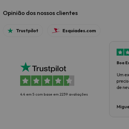
Opinião dos nossos clientes
Trustpilot
Esquiades.com
Boa E
Um ex
preci
de ne
4.4 em 5 com base em 2239 avaliações
Migue