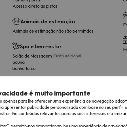
Acesso direto as pistas
Animais de estimação
E
Animais de estimação não são permitidos
Spa e bem-estar
M
Salão de Massagem
Custo adicional
Sauna
banho turco
ivacidade é muito importante
tipo de quarto.
es apenas para lhe oferecer uma experiência de navegação adapt
ra apresentar publicidade personalizada com base no seu perfil. 
Casa de banho
rar-lhe conteúdos relevantes para os seus interesses e otimizar 
WC
itar", permitir-nos proporcionar-lhe uma experiência de navegaç