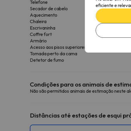
Telefone
eficiente e relev
Secador de cabelo
Aquecimento
Chaleira
Escrivaninha
Coffre fort
Armário
Acesso aos pisos superiores por elevador
Tomada perto da cama
Detetor de fumo
Condições para os animais de esti
Não são permitidos animais de estimação neste a
Distâncias até estações de esqui p