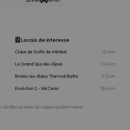
25.4 km
48 min
e
Locais de interesse
m
Clube de Golfe de Méribel
12.1 km
m
Le Grand Spa des Alpes
17.4 km
Brides-les-Bains Thermal Baths
17.5 km
Evolution 2 - Val Cenis
18.4 km
As distâncias reais de viagem podem variar.