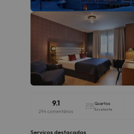
Bem, parece que o nosso Seeker perdeu o seu
9.1
Quartos
Excelente
294 comentários
Serviços destacados