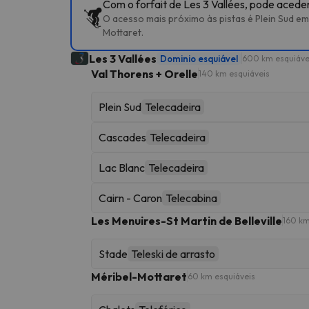
Com o forfait de Les 3 Vallées, pode aceder
O acesso mais próximo às pistas é Plein Sud em
Mottaret.
Les 3 Vallées
Dominio esquiável
600 km esquiáve
Val Thorens + Orelle
140 km esquiáveis
Plein Sud
Telecadeira
Cascades
Telecadeira
Lac Blanc
Telecadeira
Cairn - Caron
Telecabina
Les Menuires-St Martin de Belleville
160 km
Stade
Teleski de arrasto
Méribel-Mottaret
60 km esquiáveis