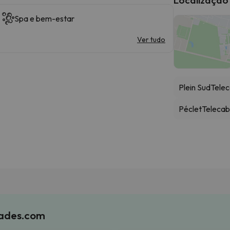
Spa e bem-estar
Ver tudo
Plein Sud
Telec
Péclet
Telecab
iades.com