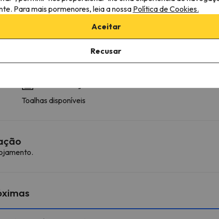
Amenidades
ante. Para mais pormenores, leia a nossa
Política de Cookies.
Roupão de banho
Casa de banho privativa
Aceitar
Papel higiénico
Champô
Recusar
Gel de duche
Mais serviços
Toalhas disponíveis
mação
lojamento.
róximas