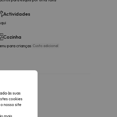
Actividades
squi
Cozinha
enu para crianças
Custo adicional
ada às suas
Estes cookies
o nosso site
ão mais