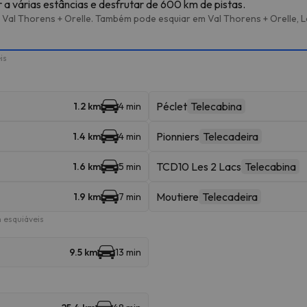
 a várias estâncias e desfrutar de 600 km de pistas.
 Val Thorens + Orelle. Também pode esquiar em Val Thorens + Orelle, Le
is
Péclet
Telecabina
1.2 km
4 min
Pionniers
Telecadeira
1.4 km
4 min
TCD10 Les 2 Lacs
Telecabina
1.6 km
5 min
Moutiere
Telecadeira
1.9 km
7 min
 esquiáveis
9.5 km
13 min