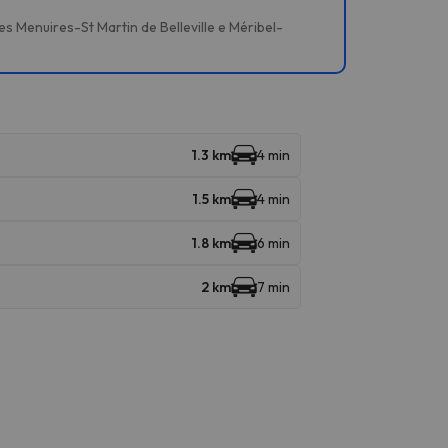
s Menuires-St Martin de Belleville e Méribel-
1.3 km
4 min
1.5 km
4 min
1.8 km
6 min
2 km
7 min