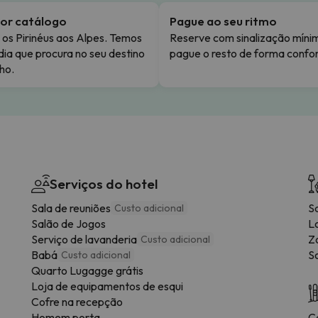
or catálogo
Pague ao seu ritmo
os Pirinéus aos Alpes. Temos
Reserve com sinalização míni
dia que procura no seu destino
pague o resto de forma confor
ho.
Serviços do hotel
Sala de reuniões
S
Custo adicional
Salão de Jogos
L
Serviço de lavanderia
Z
Custo adicional
Babá
So
Custo adicional
Quarto Lugagge grátis
Loja de equipamentos de esqui
Cofre na recepção
Homem porta
C