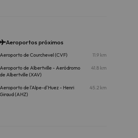
Aeroportos próximos
Aeroporto de Courchevel (CVF)
11.9 km
Aeroporto de Albertville - Aeródromo
41.8 km
de Albertville (XAV)
Aeroporto de l'Alpe-d'Huez - Henri
45.2 km
Giraud (AHZ)