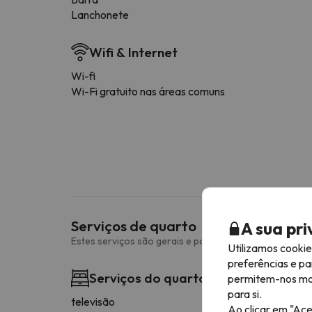
Lanchonete
Wifi & Internet
Wi-fi
Wi-Fi gratuito nas áreas comuns
Serviços de quarto
A sua pr
Estes serviços são gerais e podem variar consoante o 
Utilizamos cooki
preferências e pa
Serviços do quarto
permitem-nos most
para si.
televisão
Ao clicar em "Ace