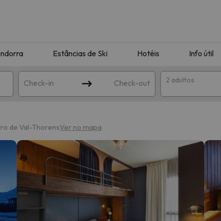
ndorra
Estâncias de Ski
Hotéis
Info útil
2 adultos
Check-in
Check-out
ha
tro de Val-Thorens
Ver no mapa
corresponda à sua pesquisa. Tente modificar o destino.