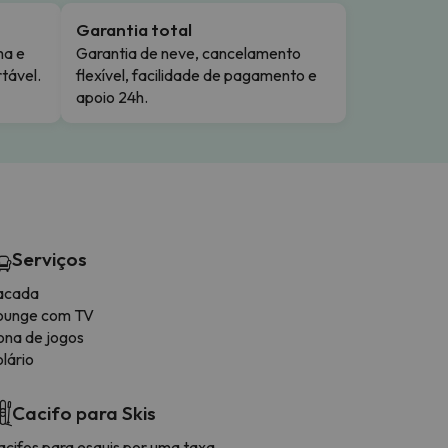
Garantia total
ma e
Garantia de neve, cancelamento
tável.
flexível, facilidade de pagamento e
apoio 24h.
Serviços
acada
ounge com TV
ona de jogos
lário
Cacifo para Skis
acifos para esquis por uma taxa