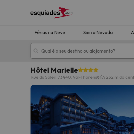
Férias na Neve
Sierra Nevada
A
Hôtel Marielle
Férias na neve
Hotéis de montan
Rue du Soleil, 73440, Val-Thorens
A 232 m do cen
Oops, não encontramos nenhum resultado que 