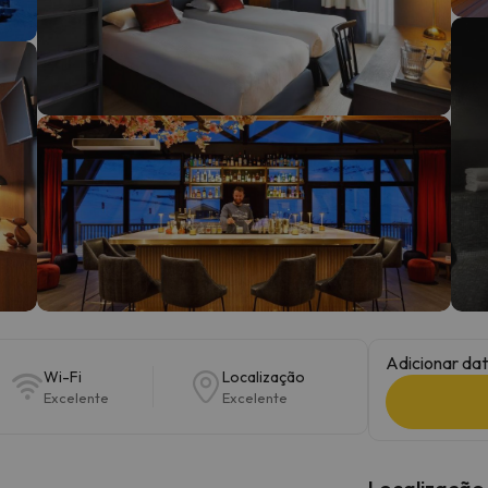
 caminho. Assim que encontrar a sua bússola, estará de volta.
Adicionar dat
Wi-Fi
Localização
Excelente
Excelente
Localização