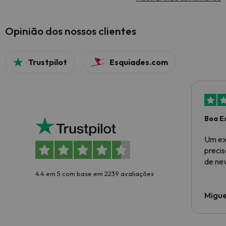
Opinião dos nossos clientes
Trustpilot
Esquiades.com
Boa E
Um ex
preci
de ne
4.4 em 5 com base em 2239 avaliações
Migue