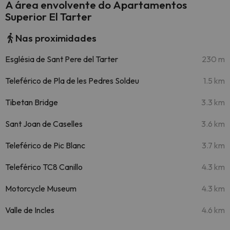
A área envolvente do Apartamentos
Superior El Tarter
Nas proximidades
Església de Sant Pere del Tarter
230 m
Teleférico de Pla de les Pedres Soldeu
1.5 km
Tibetan Bridge
3.3 km
Sant Joan de Caselles
3.6 km
Teleférico de Pic Blanc
3.7 km
Teleférico TC8 Canillo
4.3 km
Motorcycle Museum
4.3 km
Valle de Incles
4.6 km