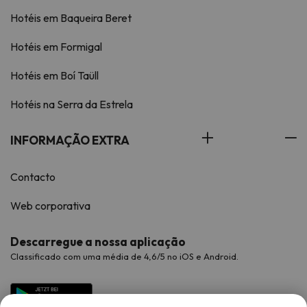
Hotéis em Baqueira Beret
Hotéis em Formigal
Hotéis em Boí Taüll
Hotéis na Serra da Estrela
INFORMAÇÃO EXTRA
Contacto
Web corporativa
Descarregue a nossa aplicação
Classificado com uma média de 4,6/5 no iOS e Android.