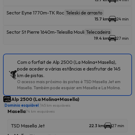
Sector Eyne 1770m-TK Roc
Teleski de arrasto
15.7 km
24 min
Sector St Pierre 1640m-Telesilla Mouli
Telecadeira
19.4 km
27 min
Com o forfait de Alp 2500 (La Molina+Masella),
pode aceder a várias estâncias e desfrutar de 145
km de pistas.
O acesso mais próximo às pistas é TSD Masella Jet em
Masella. Também pode esquiar em Masella e La Molina.
Alp 2500 (La Molina+Masella)
Dominio esquiável
145 km esquiáveis
Masella
74 km esquiáveis
TSD Masella Jet
22.3 km
27 min