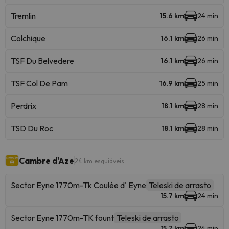
Tremlin
15.6 km
24 min
Colchique
16.1 km
26 min
TSF Du Belvedere
16.1 km
26 min
TSF Col De Pam
16.9 km
25 min
Perdrix
18.1 km
28 min
TSD Du Roc
18.1 km
28 min
Cambre d'Aze
24 km esquiáveis
Sector Eyne 1770m-Tk Coulée d' Eyne
Teleski de arrasto
15.7 km
24 min
Sector Eyne 1770m-TK fount
Teleski de arrasto
15.7 km
24 min