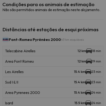
Condições para os animais de estimação
Não são permitidos animais de estimação neste alojamento.
Distâncias até estações de esqui próximas
Font-Romeu Pyrénées 2000
43 km esquiáveis
Telecabine Airelles
12 km
18 min
Area Font Romeu
12 km
19 min
Les Airelles
15.4 km
23 min
Sud I & II
15.4 km
23 min
Area Pyrenees 2000
15.4 km
24 min
Isard
15.5 km
24 min