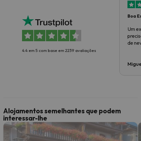
Boa E
Um ex
preci
de ne
4.4 em 5 com base em 2239 avaliações
Migue
Alojamentos semelhantes que podem
interessar-lhe