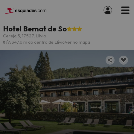
Hotel Bernat de So
Cereja,5, 17527, Llívia
A 347.6 m do centro de Llívia
Ver no mapa