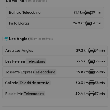
La Molina
71 km esquiáveis
Edificio Telecabina
25.1 km
29 min
Pista Llarga
26.9 km
31 min
Les Angles
55 km esquiáveis
Area Les Angles
29.2 km
34 min
Les Pelèrins
Telecabina
29.5 km
35 min
Jassette Express
Telecadeira
29.8 km
35 min
Collade
Teleski de arrasto
30.3 km
38 min
Pla del Mir
Telecadeira
30.4 km
37 min