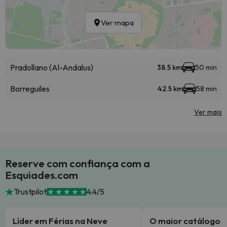
Ver mapa
Pradollano (Al-Andalus)
38.5 km
50 min
Borreguiles
42.5 km
58 min
Ver mais
Reserve com confiança com a
Esquiades.com
Trustpilot
4.4/5
Líder em Férias na Neve
O maior catálogo