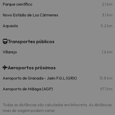
Parque científico
2.1 km
Novo Estádio de Los Cármenes
3.1 km
Aquaola
5.2 km
Transportes públicos
Villarejo
1.6 km
Aeroportos próximos
Aeroporto de Granada - Jaén F.G.L (GRX)
15.8 km
Aeroporto de Málaga (AGP)
97.1 km
Todas as distâncias são calculadas em linha reta. As distâncias
reais de viagem podem variar.