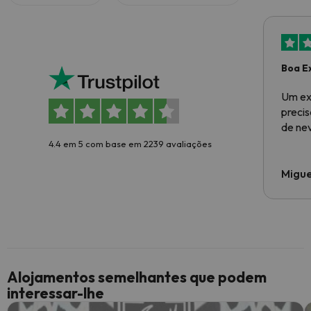
Boa E
Um ex
preci
de ne
4.4 em 5 com base em 2239 avaliações
Migue
Alojamentos semelhantes que podem
interessar-lhe