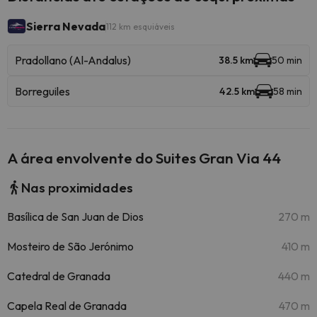
Sierra Nevada
112 km esquiáveis
Pradollano (Al-Andalus)
38.5 km
50 min
Borreguiles
42.5 km
58 min
A área envolvente do Suites Gran Via 44
Nas proximidades
Basílica de San Juan de Dios
270 m
Mosteiro de São Jerónimo
410 m
Catedral de Granada
440 m
Capela Real de Granada
470 m