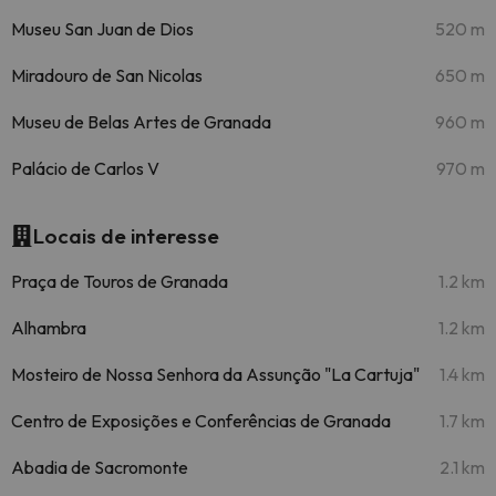
Museu San Juan de Dios
520 m
Miradouro de San Nicolas
650 m
Museu de Belas Artes de Granada
960 m
Palácio de Carlos V
970 m
Locais de interesse
Praça de Touros de Granada
1.2 km
Alhambra
1.2 km
Mosteiro de Nossa Senhora da Assunção "La Cartuja"
1.4 km
Centro de Exposições e Conferências de Granada
1.7 km
Abadia de Sacromonte
2.1 km