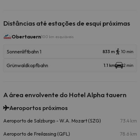
Distâncias até estações de esqui próximas
Obertauern
100 km esquiáveis
Sonnenliftbahn 1
833 m
10 min
Grünwaldkopfbahn
1.1 km
2 min
A área envolvente do Hotel Alpha tauern
Aeroportos próximos
Aeroporto de Salzburgo - W.A. Mozart (SZG)
73.4 km
Aeroporto de Freilassing (QFL)
78.6 km