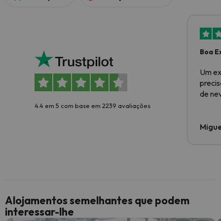
Boa E
Um ex
preci
de ne
4.4 em 5 com base em 2239 avaliações
Migue
Alojamentos semelhantes que podem
interessar-lhe