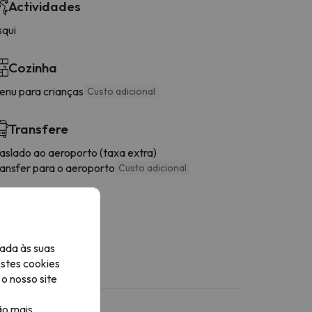
Actividades
squi
Cozinha
enu para crianças
Custo adicional
Transfere
raslado ao aeroporto (taxa extra)
ransfer para o aeroporto
Custo adicional
ada às suas
Estes cookies
o nosso site
ão mais