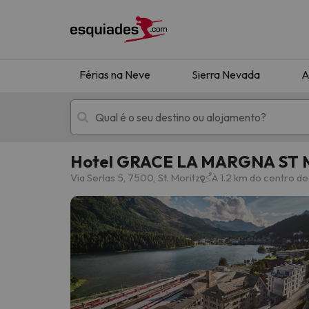
Férias na Neve
Sierra Nevada
A
Hotel GRACE LA MARGNA ST
Férias na neve
Hotéis de montan
Via Serlas 5, 7500, St. Moritz
A 1.2 km do centro de 
Oops, não encontramos nenhum resultado que 