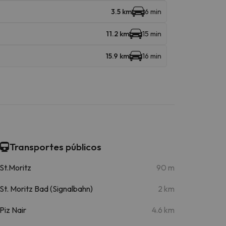
3.5 km
6 min
11.2 km
15 min
15.9 km
16 min
Transportes públicos
St.Moritz
90 m
St. Moritz Bad (Signalbahn)
2 km
Piz Nair
4.6 km