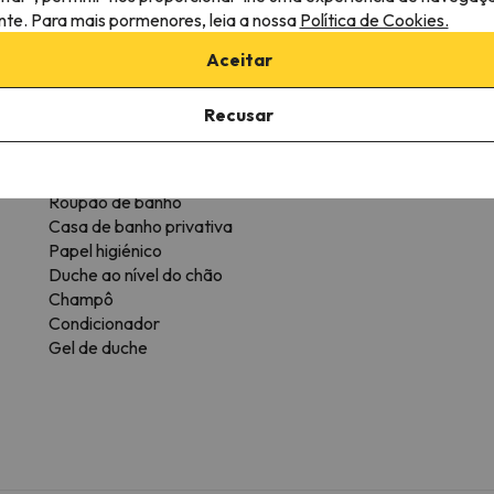
ante. Para mais pormenores, leia a nossa
Política de Cookies.
tipo de quarto.
Aceitar
Casa de banho
Recusar
WC
To
Chuveiro
C
Amenidades
P
Roupão de banho
Casa de banho privativa
Papel higiénico
Duche ao nível do chão
Champô
Condicionador
Gel de duche