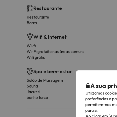
Restaurante
Restaurante
Barra
Wifi & Internet
Wi-fi
Wi-Fi gratuito nas áreas comuns
Wifi grátis
Spa e bem-estar
Salão de Massagem
A sua pr
Sauna
Jacuzzi
Utilizamos cooki
banho turco
preferências e pa
permitem-nos most
para si.
Ao clicar em "Ace