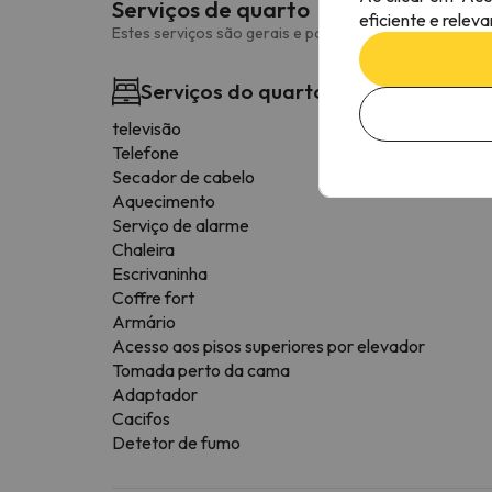
Serviços de quarto
eficiente e relev
Estes serviços são gerais e podem variar consoante o 
Serviços do quarto
televisão
Telefone
Secador de cabelo
Aquecimento
Serviço de alarme
Chaleira
Escrivaninha
Coffre fort
Armário
Acesso aos pisos superiores por elevador
Tomada perto da cama
Adaptador
Cacifos
Detetor de fumo