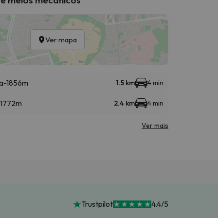
Ver mapa
la-1856m
1.5 km
4 min
-1772m
2.4 km
4 min
Ver mais
Trustpilot
4.4/5