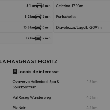
Celerina-1720m
3.1 km
6 min
Furtschellas
8.2 km
12 min
Diavolezza/Lagalb-2091m
15.8 km
16 min
17 km
17 min
E LA MARGNA ST MORITZ
Locais de interesse
m
Ovaverva Hallenbad, Spa &
1.8 km
Sportzentrum
m
Val Roseg Wanderweg
4.3 km
m
Piz Nair
4.6 km