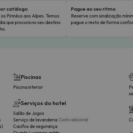
or catálogo
Pague ao seu ritmo
os Pirinéus aos Alpes. Temos
Reserve com sinalização míni
dia que procura no seu destino
pague o resto de forma confor
ho.
Piscinas
Piscina interior
P
s
Serviços do hotel
Salão de Jogos
s
Serviço de lavanderia
C
Custo adicional
s)
Cacifos de segurança
Quarto Lugagge grátis