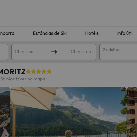
ndorra
Estâncias de Ski
Hotéis
Info útil
2 adultos
Check-in
Check-out
 MORITZ
ha
St. Moritz
Ver no mapa
corresponda à sua pesquisa. Tente modificar o destino.