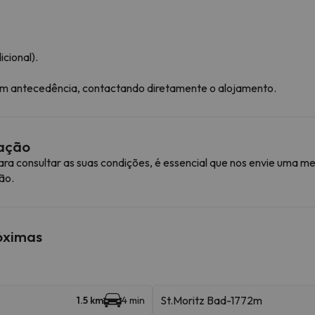
cional).
com antecedência, contactando diretamente o alojamento.
mação
ra consultar as suas condições, é essencial que nos envie uma
ão.
róximas
St.Moritz Bad-1772m
1.5 km
4 min