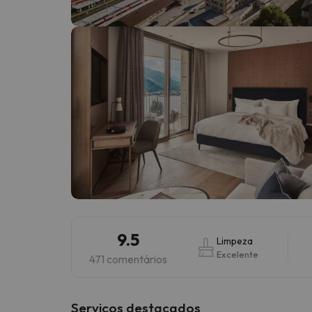
Bem, parece que o nosso Seeker perdeu o seu
9.5
Limpeza
Excelente
471 comentários
Serviços destacados