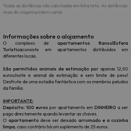
Todas as distâncias são calculadas em linha reta. As distâncias
reais de viagem podem variar.
Informações sobre o alojamento
O complexo de
apartamentos Ransol
Esfera
Turística
consiste em apartamentos distribuídos em
diferentes locais.
São permitidos animais de estimação por
apenas 12,50
euros/noite e animal de estimação e sem limite de peso!
Desfrute de uma estadia fantástica com os membros peludos
da família.
IMPORTANTE:
Depósito: 100 euros
por apartamento em
DINHEIRO
a ser
pago directamente quando levantar as chaves.
O
apartamento
deve ser deixado
arrumado e a cozinha
limpa
, caso contrário há um suplemento de 25 euros.