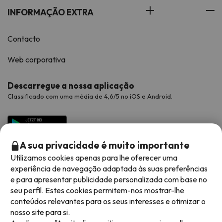
INFORMAÇÃO EXTRA
Contacto
Web corporativa
Descarregue a nossa aplicação
Classificado com uma média de 4,6/5 no iOS e Android.
A sua privacidade é muito importante
Utilizamos cookies apenas para lhe oferecer uma
experiência de navegação adaptada às suas preferências
e para apresentar publicidade personalizada com base no
seu perfil. Estes cookies permitem-nos mostrar-lhe
conteúdos relevantes para os seus interesses e otimizar o
Métodos de pagamento disponíveis
nosso site para si.