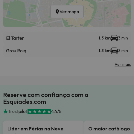
Ver mapa
El Tarter
1.3 km
3 min
Grau Roig
1.3 km
3 min
Ver mais
Reserve com confiança com a
Esquiades.com
Trustpilot
4.4/5
Líder em Férias na Neve
O maior catálogo