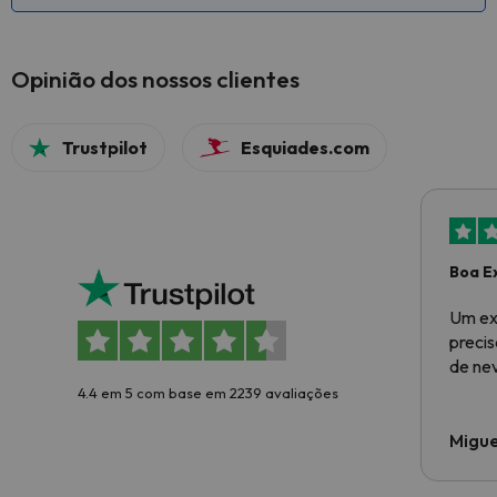
Opinião dos nossos clientes
Trustpilot
Esquiades.com
Boa E
Um ex
preci
de ne
4.4 em 5 com base em 2239 avaliações
Migue