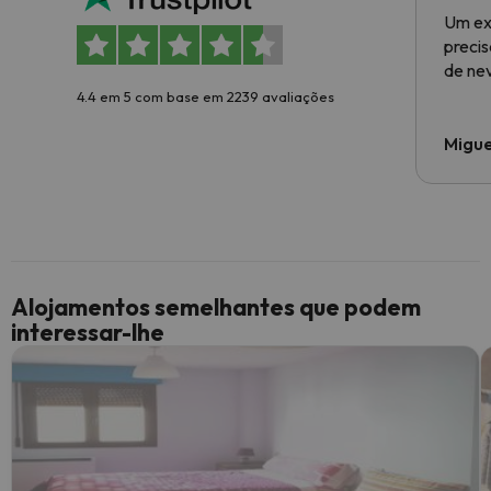
Um ex
preci
de ne
4.4 em 5 com base em 2239 avaliações
Migue
Alojamentos semelhantes que podem
interessar-lhe