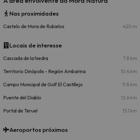
A área envolvente do Mora Natura
Nas proximidades
Castelo de Mora de Rubielos
420 m
Locais de interesse
Cascada de la hiedra
7.8 km
Territorio Dinópolis - Región Ambarina
10.4 km
Campo Municipal de Golf El Castillejo
11.8 km
Puente del Diablo
12.6 km
Portal de Teruel
13.1 km
Aeroportos próximos