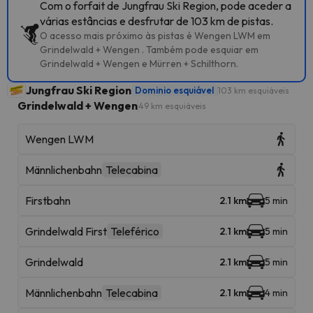
Com o forfait de Jungfrau Ski Region, pode aceder a
várias estâncias e desfrutar de 103 km de pistas.
O acesso mais próximo às pistas é Wengen LWM em
Grindelwald + Wengen . Também pode esquiar em
Grindelwald + Wengen e Mürren + Schilthorn.
Jungfrau Ski Region
Dominio esquiável
103 km esquiáveis
Grindelwald + Wengen
49 km esquiáveis
Wengen LWM
Männlichenbahn
Telecabina
Firstbahn
2.1 km
5 min
Grindelwald First
Teleférico
2.1 km
5 min
Grindelwald
2.1 km
5 min
Männlichenbahn
Telecabina
2.1 km
4 min