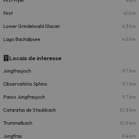
First Flyer
4 km
First
4.1 km
Lower Grindelwald Glacier
4.3 km
Lago Bachalpsee
4.5 km
Locais de interesse
Jungfraujoch
9.7 km
Observatório Sphinx
9.7 km
Passo Jungfraujoch
9.7 km
Cataratas de Staubbach
10.3 km
Trummelbach
10.9 km
Jungfrau
11.4 km