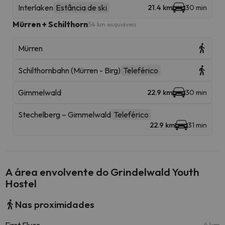
Interlaken
Estância de ski
21.4 km
30 min
Mürren + Schilthorn
54 km esquiáveis
Mürren
Schilthornbahn (Mürren - Birg)
Teleférico
Gimmelwald
22.9 km
30 min
Stechelberg – Gimmelwald
Teleférico
22.9 km
31 min
A área envolvente do Grindelwald Youth
Hostel
Nas proximidades