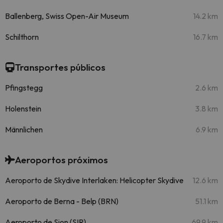
Ballenberg, Swiss Open-Air Museum
14.2 km
Schilthorn
16.7 km
Transportes públicos
Pfingstegg
2.6 km
Holenstein
3.8 km
Männlichen
6.9 km
Aeroportos próximos
Aeroporto de Skydive Interlaken: Helicopter Skydive
12.6 km
Aeroporto de Berna - Belp (BRN)
51.1 km
Aeroporto de Sion (SIR)
69.9 km