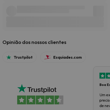
Opinião dos nossos clientes
Trustpilot
Esquiades.com
Boa E
Um ex
preci
de ne