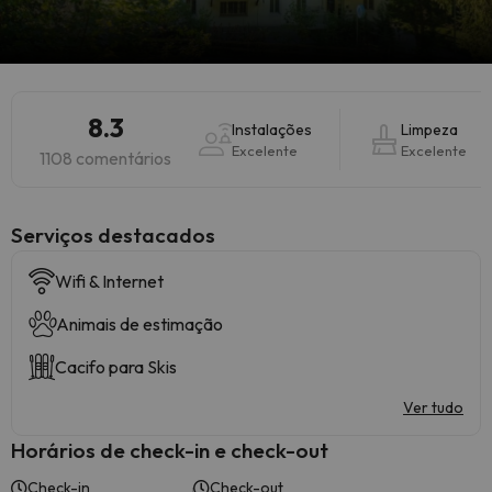
8.3
Instalações
Limpeza
Excelente
Excelente
1108 comentários
Serviços destacados
Wifi & Internet
Animais de estimação
Cacifo para Skis
Ver tudo
Horários de check-in e check-out
Check-in
Check-out