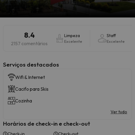
8.4
Limpeza
Staff
Excelente
Excelente
2157 comentários
Serviços destacados
Wifi & Internet
Cacifo para Skis
Cozinha
Ver tudo
Horários de check-in e check-out
Check-in
Check-out