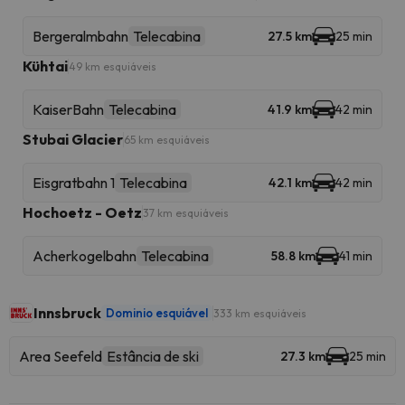
Bergeralmbahn
Telecabina
27.5 km
25 min
Kühtai
49 km esquiáveis
KaiserBahn
Telecabina
41.9 km
42 min
Stubai Glacier
65 km esquiáveis
Eisgratbahn 1
Telecabina
42.1 km
42 min
Hochoetz - Oetz
37 km esquiáveis
Acherkogelbahn
Telecabina
58.8 km
41 min
Innsbruck
Dominio esquiável
333 km esquiáveis
Area Seefeld
Estância de ski
27.3 km
25 min