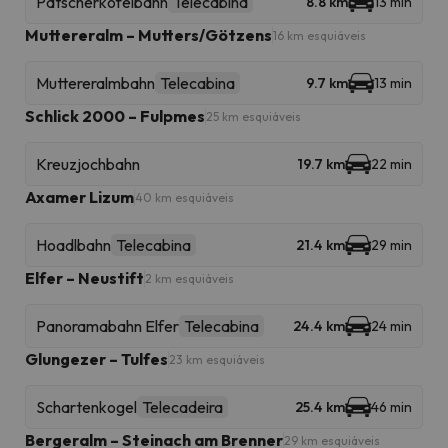
Patscherkofelbahn
Telecabina
8.8 km
13 min
Muttereralm – Mutters/Götzens
16 km esquiáveis
Muttereralmbahn
Telecabina
9.7 km
13 min
Schlick 2000 – Fulpmes
25 km esquiáveis
Kreuzjochbahn
19.7 km
22 min
Axamer Lizum
40 km esquiáveis
Hoadlbahn
Telecabina
21.4 km
29 min
Elfer – Neustift
2 km esquiáveis
Panoramabahn Elfer
Telecabina
24.4 km
24 min
Glungezer – Tulfes
23 km esquiáveis
Schartenkogel
Telecadeira
25.4 km
46 min
Bergeralm – Steinach am Brenner
29 km esquiáveis