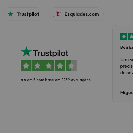
Trustpilot
Esquiades.com
Boa E
Um ex
preci
de ne
4.4 em 5 com base em 2239 avaliações
Migue