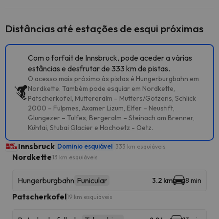
Distâncias até estações de esqui próximas
Com o forfait de Innsbruck, pode aceder a várias
estâncias e desfrutar de 333 km de pistas.
O acesso mais próximo às pistas é Hungerburgbahn em
Nordkette. Também pode esquiar em Nordkette,
Patscherkofel, Muttereralm – Mutters/Götzens, Schlick
2000 – Fulpmes, Axamer Lizum, Elfer – Neustift,
Glungezer – Tulfes, Bergeralm – Steinach am Brenner,
Kühtai, Stubai Glacier e Hochoetz - Oetz.
Innsbruck
Dominio esquiável
333 km esquiáveis
Nordkette
13 km esquiáveis
Hungerburgbahn
Funicular
3.2 km
8 min
Patscherkofel
19 km esquiáveis