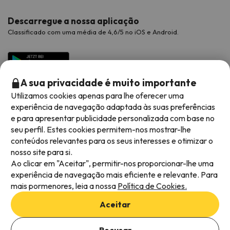
Descarregue a nossa aplicação
Classificado com uma média de 4,6/5 no iOS e Android.
A sua privacidade é muito importante
Utilizamos cookies apenas para lhe oferecer uma
experiência de navegação adaptada às suas preferências
e para apresentar publicidade personalizada com base no
seu perfil. Estes cookies permitem-nos mostrar-lhe
conteúdos relevantes para os seus interesses e otimizar o
Métodos de pagamento disponíveis
nosso site para si.
Ao clicar em "Aceitar", permitir-nos proporcionar-lhe uma
experiência de navegação mais eficiente e relevante. Para
mais pormenores, leia a nossa
Política de Cookies.
Termos e condições gerais
Aceitar
Privacidade dos dados
Adicionar datas para verificar a disponibilidade
Política de cookies