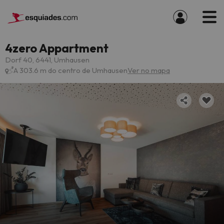
4zero Appartment
Dorf 40, 6441, Umhausen
A 303.6 m do centro de Umhausen
Ver no mapa