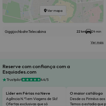
Ver mapa
Giggijochbahn
Telecabina
22 km
24 min
Ver mais
Reserve com confiança com a
Esquiades.com
Trustpilot
4.4/5
Líder em Férias na Neve
O maior catálogo
Agência N.º1 em Viagens de Ski!
Desde os Pirinéus aos
Ofertas exclusivas que só
Temos a estadia que p