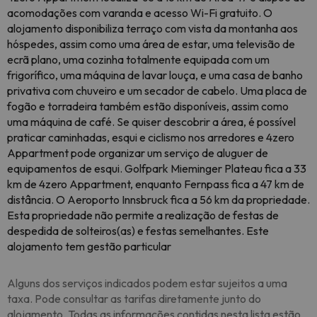
acomodações com varanda e acesso Wi-Fi gratuito. O
alojamento disponibiliza terraço com vista da montanha aos
hóspedes, assim como uma área de estar, uma televisão de
ecrã plano, uma cozinha totalmente equipada com um
frigorífico, uma máquina de lavar louça, e uma casa de banho
privativa com chuveiro e um secador de cabelo. Uma placa de
fogão e torradeira também estão disponíveis, assim como
uma máquina de café. Se quiser descobrir a área, é possível
praticar caminhadas, esqui e ciclismo nos arredores e 4zero
Appartment pode organizar um serviço de aluguer de
equipamentos de esqui. Golfpark Mieminger Plateau fica a 33
km de 4zero Appartment, enquanto Fernpass fica a 47 km de
distância. O Aeroporto Innsbruck fica a 56 km da propriedade.
Esta propriedade não permite a realização de festas de
despedida de solteiros(as) e festas semelhantes. Este
alojamento tem gestão particular
Alguns dos serviços indicados podem estar sujeitos a uma
taxa. Pode consultar as tarifas diretamente junto do
alojamento. Todas as informações contidas nesta lista estão