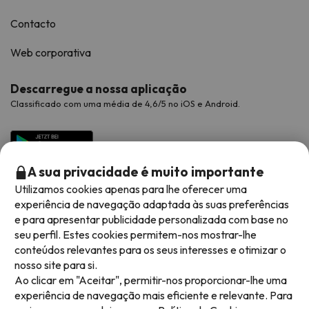
Contacto
Web corporativa
Descarregue a nossa aplicação
Classificado com uma média de 4,6/5 no iOS e Android.
A sua privacidade é muito importante
Utilizamos cookies apenas para lhe oferecer uma
experiência de navegação adaptada às suas preferências
e para apresentar publicidade personalizada com base no
seu perfil. Estes cookies permitem-nos mostrar-lhe
conteúdos relevantes para os seus interesses e otimizar o
Métodos de pagamento disponíveis
nosso site para si.
Ao clicar em "Aceitar", permitir-nos proporcionar-lhe uma
experiência de navegação mais eficiente e relevante. Para