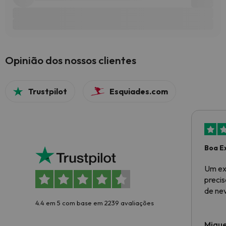
Opinião dos nossos clientes
Trustpilot
Esquiades.com
Boa E
Um ex
preci
de ne
4.4 em 5 com base em 2239 avaliações
Migue