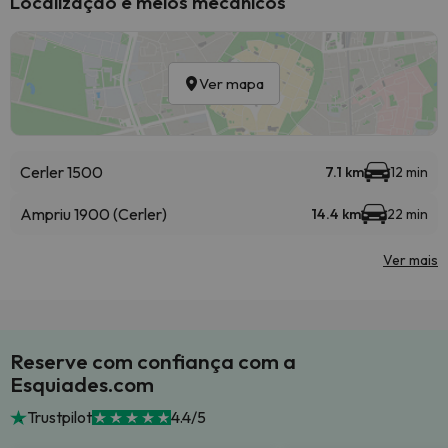
Localização e meios mecânicos
Ver mapa
Cerler 1500
7.1 km
12 min
Ampriu 1900 (Cerler)
14.4 km
22 min
Ver mais
Reserve com confiança com a
Esquiades.com
Trustpilot
4.4/5