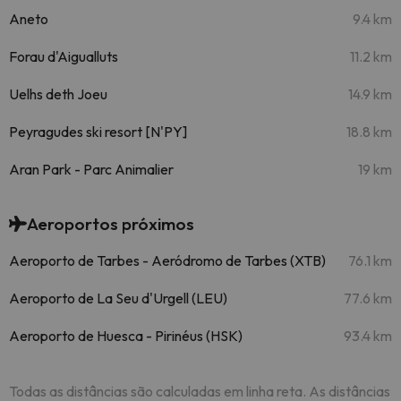
Aneto
9.4 km
Forau d'Aigualluts
11.2 km
Uelhs deth Joeu
14.9 km
Peyragudes ski resort [N'PY]
18.8 km
Aran Park - Parc Animalier
19 km
Aeroportos próximos
Aeroporto de Tarbes - Aeródromo de Tarbes (XTB)
76.1 km
Aeroporto de La Seu d'Urgell (LEU)
77.6 km
Aeroporto de Huesca - Pirinéus (HSK)
93.4 km
Todas as distâncias são calculadas em linha reta. As distâncias