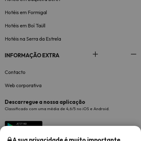
Hotéis em Formigal
Hotéis em Boí Taüll
Hotéis na Serra da Estrela
INFORMAÇÃO EXTRA
Contacto
Web corporativa
Descarregue a nossa aplicação
Classificado com uma média de 4,6/5 no iOS e Android.
A sua privacidade é muito importante