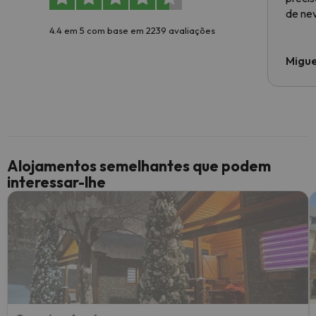
de ne
4.4 em 5 com base em 2239 avaliações
Migue
Alojamentos semelhantes que podem
interessar-lhe