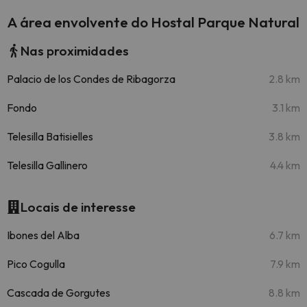
A área envolvente do Hostal Parque Natural
Nas proximidades
Palacio de los Condes de Ribagorza
2.8 km
Fondo
3.1 km
Telesilla Batisielles
3.8 km
Telesilla Gallinero
4.4 km
Locais de interesse
Ibones del Alba
6.7 km
Pico Cogulla
7.9 km
Cascada de Gorgutes
8.8 km