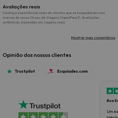
Avaliações reais
Conheça experiências reais de clientes que se hospedaram com
marcas do nosso Grupo de Viagens ViajesParaTi. Avaliações
autênticas, baseadas em viagens reais.
Mostrar mais comentários
Opinião dos nossos clientes
Trustpilot
Esquiades.com
Boa E
Um ex
preci