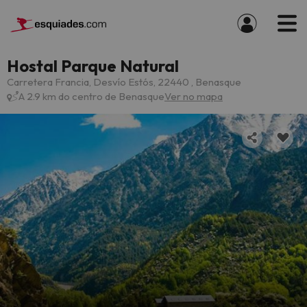
Hostal Parque Natural
Carretera Francia, Desvío Estós, 22440 , Benasque
A 2.9 km do centro de Benasque
Ver no mapa