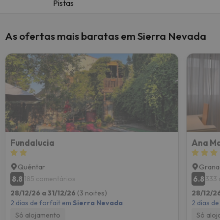
Pistas
As ofertas mais baratas em Sierra Nevada
Fundalucia
Ana Ma
Quéntar
Grana
8.8
6.8
185 comentários
333 
28/12/26 a 31/12/26
(3 noites)
28/12/26
2 dias de forfait em
Sierra Nevada
2 dias de
Só alojamento
Só alo