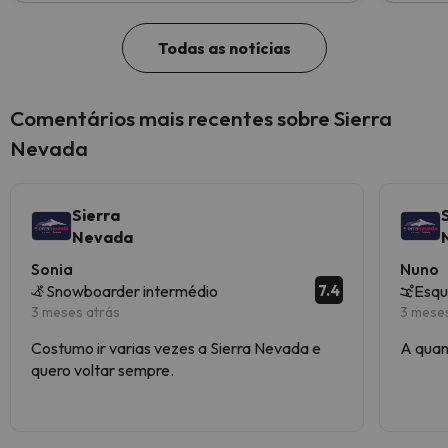
Todas as notícias
Comentários mais recentes sobre Sierra
Nevada
Sierra
Nevada
Sonia
Nuno
7.4
Snowboarder intermédio
Esqu
3 meses atrás
3 mese
Costumo ir varias vezes a Sierra Nevada e
A quan
quero voltar sempre.