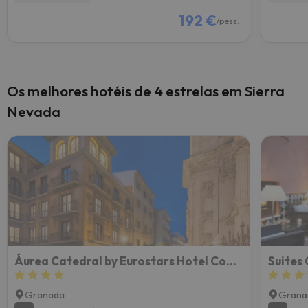
192 €
/pess.
Os melhores hotéis de 4 estrelas em Sierra
Nevada
Áurea Catedral by Eurostars Hotel Company
Suites
Granada
Grana