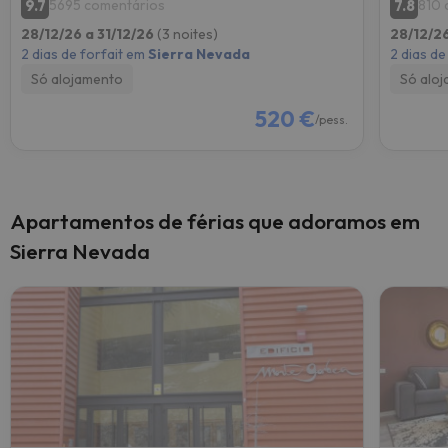
9.7
7.8
5695 comentários
810 
28/12/26 a 31/12/26
(3 noites)
28/12/26
2 dias de forfait em
Sierra Nevada
2 dias de
Só alojamento
Só alo
520 €
/pess.
Apartamentos de férias que adoramos em
Sierra Nevada