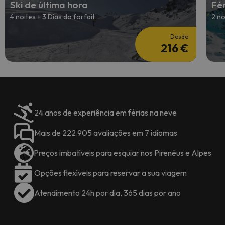
Ski de última hora
Fé
4 noites + 3 Dias do forfait
2 no
Desde
216 €
24 anos de experiência em férias na neve
Mais de 222.905 avaliações em 7 idiomas
Preços imbatíveis para esquiar nos Pirenéus e Alpes
Opções flexíveis para reservar a sua viagem
Atendimento 24h por dia, 365 dias por ano