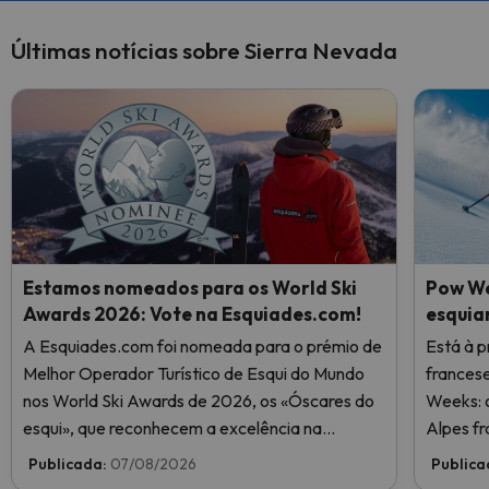
Últimas notícias sobre Sierra Nevada
Estamos nomeados para os World Ski
Pow We
Awards 2026: Vote na Esquiades.com!
esquia
A Esquiades.com foi nomeada para o prémio de
Está à p
Melhor Operador Turístico de Esqui do Mundo
frances
nos World Ski Awards de 2026, os «Óscares do
Weeks: o
esqui», que reconhecem a excelência na
Alpes fr
indústria do esqui. Vote agora e ajude-nos a
Publicada:
07/08/2026
Publica
chegar ao topo!