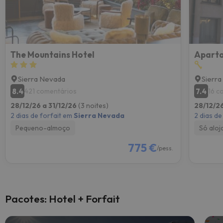
The Mountains Hotel
Sierra Nevada
Sierr
8.4
7.4
421 comentários
16 c
28/12/26 a 31/12/26
(3 noites)
28/12/26
2 dias de forfait em
Sierra Nevada
2 dias de
Pequeno-almoço
Só alo
775 €
/pess.
Pacotes: Hotel + Forfait