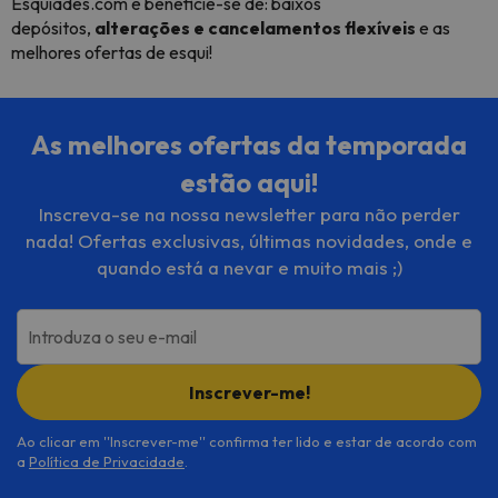
Esquiades.com e beneficie-se de: baixos
depósitos,
alterações e cancelamentos flexíveis
e as
melhores ofertas de esqui!
As melhores ofertas da temporada
estão aqui!
Inscreva-se na nossa newsletter para não perder
nada! Ofertas exclusivas, últimas novidades, onde e
quando está a nevar e muito mais ;)
Introduza o seu e-mail
Inscrever-me!
Ao clicar em ''Inscrever-me'' confirma ter lido e estar de acordo com
a
Política de Privacidade
.