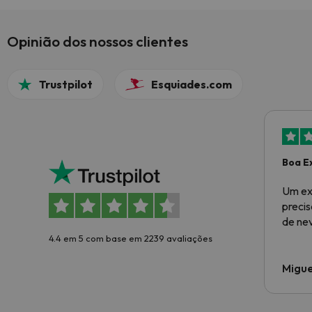
Opinião dos nossos clientes
Trustpilot
Esquiades.com
Boa E
Um ex
preci
de ne
4.4 em 5 com base em 2239 avaliações
Migue