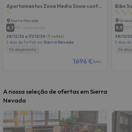
Apartamentos Zona Media Snow confort Monte Gorbea Blue Tour Travel
Bibo S
Sierra Nevada
Grana
6.7
9.5
139 comentários
2093
28/12/26 a 31/12/26
(3 noites)
28/12/26
2 dias de forfait em
Sierra Nevada
2 dias de
Só alojamento
Só alo
1696 €
/pess.
A nossa seleção de ofertas em Sierra
Nevada