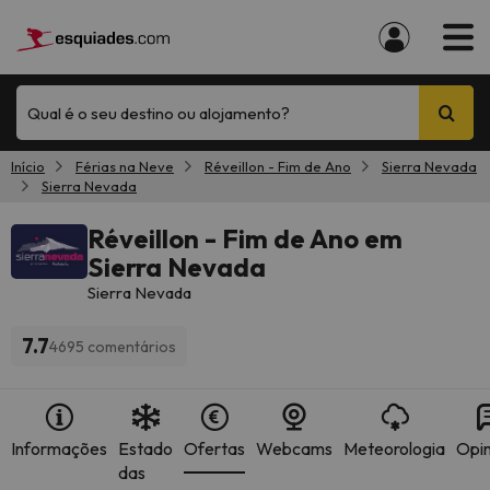
Qual é o seu destino ou alojamento?
Início
Férias na Neve
Réveillon - Fim de Ano
Sierra Nevada
Sierra Nevada
Réveillon - Fim de Ano em
Sierra Nevada
Sierra Nevada
7.7
4695 comentários
Informações
Estado
Ofertas
Webcams
Meteorologia
Opin
das