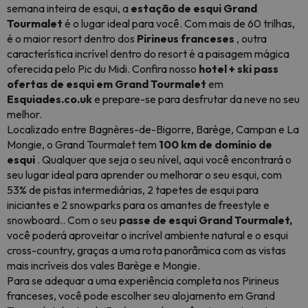
semana inteira de esqui, a
estação de esqui Grand
Tourmalet
é o lugar ideal para você. Com mais de 60 trilhas,
é o maior resort dentro dos
Pirineus franceses
, outra
característica incrível dentro do resort é a paisagem mágica
oferecida pelo Pic du Midi. Confira nosso
hotel + ski pass
ofertas de esqui em Grand Tourmalet
em
Esquiades.co.uk
e prepare-se para desfrutar da neve no seu
melhor.
Localizado entre Bagnères-de-Bigorre, Barège, Campan e La
Mongie, o Grand Tourmalet tem
100 km de domínio de
esqui
. Qualquer que seja o seu nível, aqui você encontrará o
seu lugar ideal para aprender ou melhorar o seu esqui, com
53% de pistas intermediárias, 2 tapetes de esqui para
iniciantes e 2 snowparks para os amantes de freestyle e
snowboard.. Com o seu
passe de esqui Grand Tourmalet,
você poderá aproveitar o incrível ambiente natural e o esqui
cross-country, graças a uma rota panorâmica com as vistas
mais incríveis dos vales Barège e Mongie.
Para se adequar a uma experiência completa nos Pirineus
franceses, você pode escolher seu alojamento em Grand