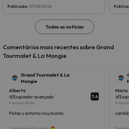
indústria do esqui. Vote agora e ajude-nos a
Publicada:
07/08/2026
Publica
chegar ao topo!
Todas as notícias
Comentários mais recentes sobre Grand
Tourmalet & La Mongie
Grand Tourmalet & La
Mongie
Alberto
Mario
7.4
Esquiador avançado
Esqu
4 meses atrás
4 mese
Pistas y entorno muy bonito
cantid
Traduzido de Espanhol
Traduzi