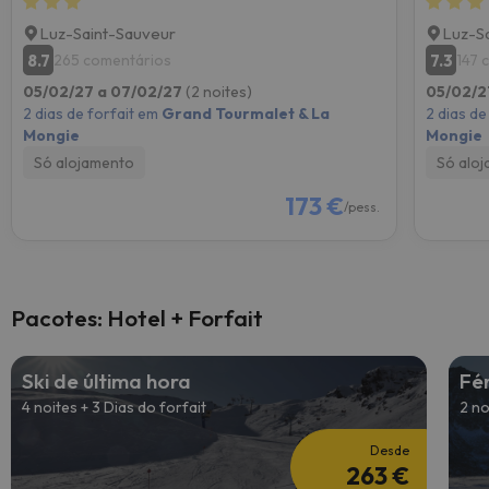
Luz-Saint-Sauveur
Luz-S
8.7
7.3
265 comentários
147 
05/02/27 a 07/02/27
(2 noites)
05/02/2
2 dias de forfait em
Grand Tourmalet & La
2 dias de
Mongie
Mongie
Só alojamento
Só alo
173 €
/pess.
Pacotes: Hotel + Forfait
Ski de última hora
Fé
4 noites + 3 Dias do forfait
2 no
Desde
263 €