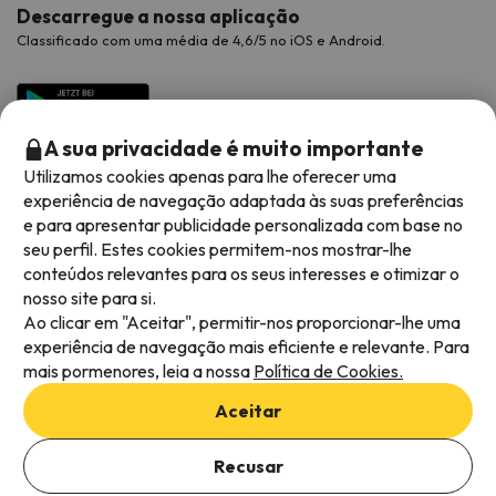
Descarregue a nossa aplicação
Classificado com uma média de 4,6/5 no iOS e Android.
A sua privacidade é muito importante
Utilizamos cookies apenas para lhe oferecer uma
experiência de navegação adaptada às suas preferências
e para apresentar publicidade personalizada com base no
seu perfil. Estes cookies permitem-nos mostrar-lhe
conteúdos relevantes para os seus interesses e otimizar o
Métodos de pagamento disponíveis
nosso site para si.
Ao clicar em "Aceitar", permitir-nos proporcionar-lhe uma
experiência de navegação mais eficiente e relevante. Para
mais pormenores, leia a nossa
Política de Cookies.
Termos e condições gerais
Aceitar
Privacidade dos dados
Política de cookies
Recusar