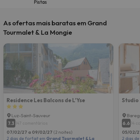
Pistas
As ofertas mais baratas em Grand
Tourmalet & La Mongie
Residence Les Balcons de L'Yse
Studio
Luz-Saint-Sauveur
Bareg
7.3
6.6
147 comentários
14 c
07/02/27 a 09/02/27
(2 noites)
05/02/2
2 dias de forfait em
Grand Tourmalet & La
2 dias de