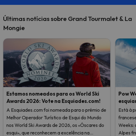
Últimas notícias sobre Grand Tourmalet & La
Mongie
Estamos nomeados para os World Ski
Pow We
Awards 2026: Vote na Esquiades.com!
esquia
A Esquiades.com foi nomeada para o prémio de
Está à p
Melhor Operador Turístico de Esqui do Mundo
frances
nos World Ski Awards de 2026, os «Óscares do
Weeks: o
esqui», que reconhecem a excelência na
Alpes fr