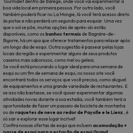
Tourmalet dentro de Barège, onde você vai experimentar a
boa vida local em primeira pessoa. Por outro lado, você
também poderá ficar no La Mongie, lá você terá acesso direto
às pistas e não perderá um segundo para esquiar. Uma vez
que o sol se põe, muitas opções de après-ski estão
disponíveis, como os
banhos termais
de Bagnère-de-
Bigorre, há um spa que oferece tratamentos para relaxar após
um longo dia de esqui. Outra sugestão é passear pelas lojas
locais da região e experimentar alguns de seus produtos
caseiros mais saborosos, como mel ou geleia.
Se você está procurando o lugar ideal para uma semana de
esqui ou um fim de semana de esqui, no nosso site você
encontrará todos os serviços que você precisa, como aluguel
de equipamentos e uma grande variedade de restaurantes. E
se isso não bastasse, se você quiser experimentar algumas
atividades novas durante a sua estadia, você também terá a
oportunidade de fazer um passeio de bicicleta de montanha
ou de
raquetes de neve ao redor de Payolle e le Lienz
, é
só sair e explorar esse lugar incrível!
Confira nossas ofertas de esqui que incluem
acomodação +
passe de esqui para a estação de esqui Grand