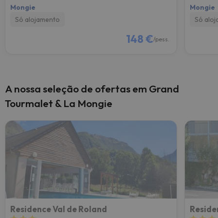
Mongie
Mongie
Só alojamento
Só alo
148 €
/pess.
A nossa seleção de ofertas em Grand
Tourmalet & La Mongie
Residence Val de Roland
Reside