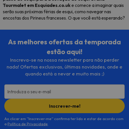
Tourmalet em Esquiades.co.uk
e comece a imaginar quais
serão suas próximas férias de esqui, como navegar nas
encostas dos Pirineus franceses. O que você está esperando?
As melhores ofertas da temporada
estão aqui!
Inscreva-se na nossa newsletter para não perder
nada! Ofertas exclusivas, últimas novidades, onde e
quando está a nevar e muito mais ;)
Introduza o seu e-mail
Inscrever-me!
Ao clicar em ''Inscrever-me'' confirma ter lido e estar de acordo com
a
Política de Privacidade
.