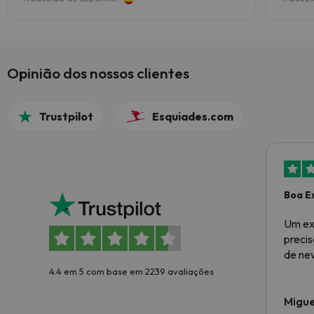
Opinião dos nossos clientes
Trustpilot
Esquiades.com
Boa E
Um ex
preci
de ne
4.4 em 5 com base em 2239 avaliações
Migue