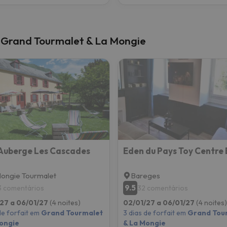
m Grand Tourmalet & La Mongie
Auberge Les Cascades
ongie Tourmalet
Bareges
9.5
3 comentários
32 comentários
27 a 06/01/27
(4 noites)
02/01/27 a 06/01/27
(4 noites)
de forfait em
Grand Tourmalet
3 dias de forfait em
Grand Tou
ongie
& La Mongie