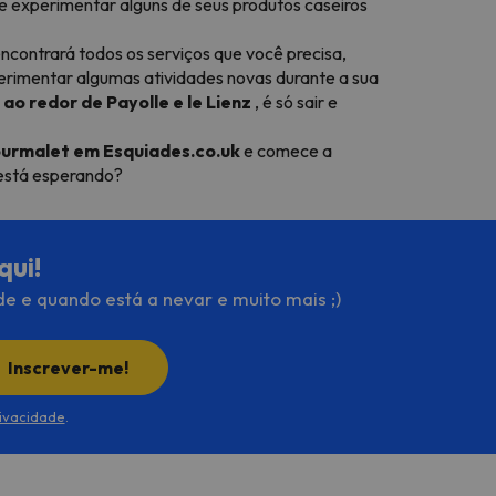
 e experimentar alguns de seus produtos caseiros
ncontrará todos os serviços que você precisa,
erimentar algumas atividades novas durante a sua
ao redor de Payolle e le Lienz
, é só sair e
ourmalet em Esquiades.co.uk
e comece a
 está esperando?
qui!
de e quando está a nevar e muito mais ;)
Inscrever-me!
rivacidade
.