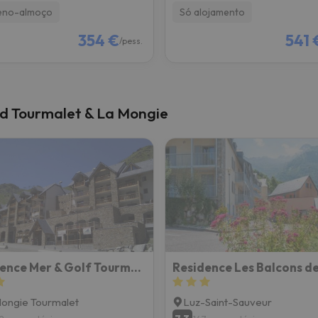
eno-almoço
Só alojamento
354 €
541 
/pess.
nd Tourmalet & La Mongie
Résidence Mer & Golf Tourmalet
Residence Les Balcons de
ongie Tourmalet
Luz-Saint-Sauveur