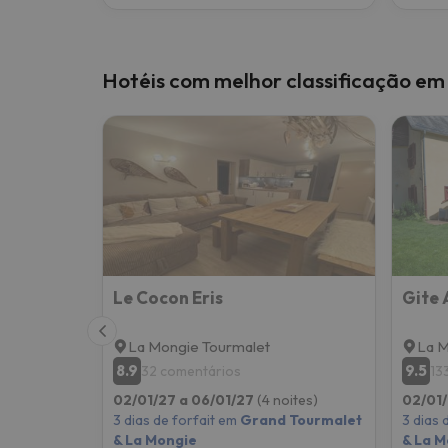
Hotéis com melhor classificação e
Le Cocon Eris
Gite 
La Mongie Tourmalet
La M
8.9
9.5
32 comentários
13
02/01/27 a 06/01/27
(4 noites)
02/01/
3 dias de forfait em
Grand Tourmalet
3 dias 
& La Mongie
& La M