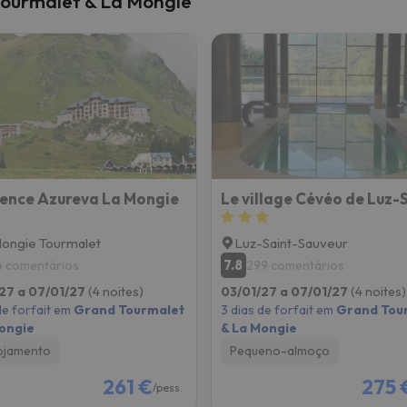
Tourmalet & La Mongie
 caminho. Assim que encontrar a sua bússola, estará de volta.
ence Azureva La Mongie
ongie Tourmalet
Luz-Saint-Sauveur
7.8
4 comentários
299 comentários
27 a 07/01/27
(4 noites)
03/01/27 a 07/01/27
(4 noites)
de forfait em
Grand Tourmalet
3 dias de forfait em
Grand Tou
ongie
& La Mongie
ojamento
Pequeno-almoço
261 €
275 
/pess.