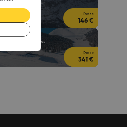
 noites + 2 Dias do forfait
Desde
146 €
squiar à semana
 Noites + Forfait de 4 Dias
Desde
341 €