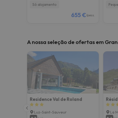
Só alojamento
Pequ
655 €
/pess.
A nossa seleção de ofertas em Gra
Residence Val de Roland
Luz-Saint-Sauveur
La M