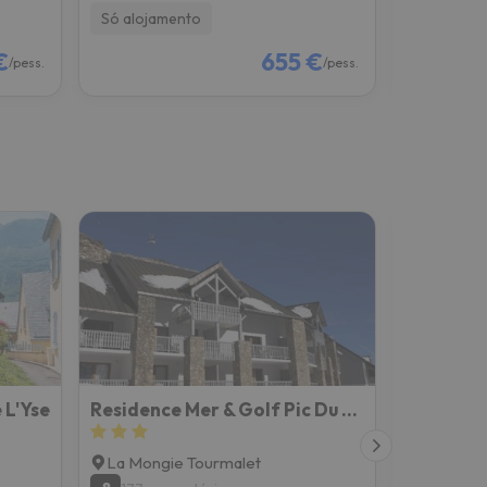
Só alojamento
Só alojam
€
655 €
/pess.
/pess.
 L'Yse
Residence Mer & Golf Pic Du Midi
Résidenc
La Mongie Tourmalet
La Mongi