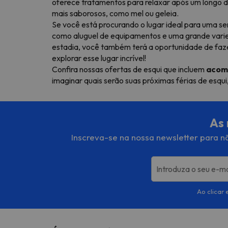
oferece tratamentos para relaxar após um longo di
mais saborosos, como mel ou geleia.
Se você está procurando o lugar ideal para uma se
como aluguel de equipamentos e uma grande varied
estadia, você também terá a oportunidade de faz
explorar esse lugar incrível!
Confira nossas ofertas de esqui que incluem
acomo
imaginar quais serão suas próximas férias de esq
As 
Inscreva-se na nossa newsletter para nã
Introduza o seu e-ma
Ao clicar 