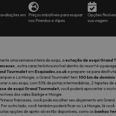
 avaliações em
Preços imbatíveis para esquiar
Opções flexívei
nos Pirenéus e Alpes
sua viagem
rante uma semana inteira de esqui, a
estação de esqui Grand 
ranceses
, outra característica incrível dentro do resort é a paisa
rand Tourmalet
em
Esquiades.co.uk
e prepare-se para desfruta
Campan e La Mongie, o Grand Tourmalet tem
100 km de domínio 
orar o seu esqui, com 53% de pistas intermediárias, 2 tapetes de 
sse de esqui Grand Tourmalet,
você poderá aproveitar o incrív
ncríveis dos vales Barège e Mongie.
Pirineus franceses, você pode escolher seu alojamento em Grand 
 Por outro lado, você também poderá ficar no La Mongie, lá você 
uitas opções de après-ski estão disponíveis, como os
banhos te