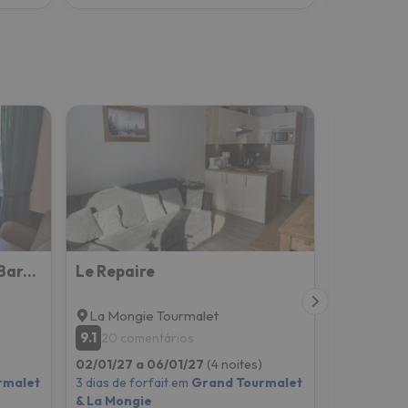
Eden du Pays Toy Centre Bareges -établissement 3 étoiles
Le Repaire
La Mongie Tourmalet
Luz-Sain
9.1
9.4
20 comentários
265 co
02/01/27 a 06/01/27
(4 noites)
02/01/27 a
rmalet
3 dias de forfait em
Grand Tourmalet
3 dias de f
& La Mongie
& La Mong