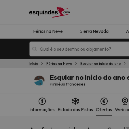
Férias na Neve
Sierra Nevada
A
Início
Férias na Neve
Esquiar no início do ano
Férias na neve
Hotéis de montan
Esquiar no início do an
Pirinéus franceses
Informações
Estado das Pistas
Ofertas
Webc
Oops, não encontramos nenhum resultado que 