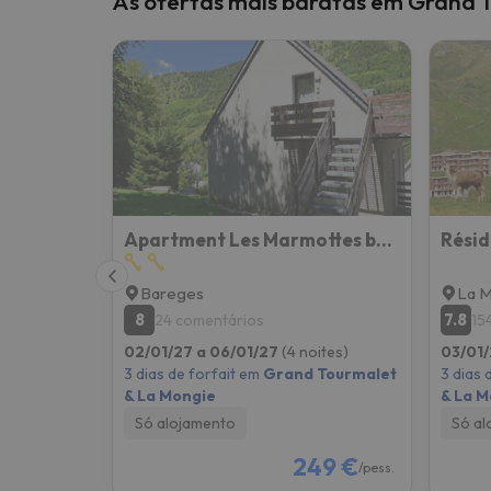
As ofertas mais baratas em Grand 
Bem, parece que o nosso Seeker perdeu o seu
Apartment Les Marmottes by Interhome
Résid
Bareges
La M
8
7.8
24 comentários
15
02/01/27 a 06/01/27
(4 noites)
03/01/
3 dias de forfait em
Grand Tourmalet
3 dias 
& La Mongie
& La M
Só alojamento
Só al
249 €
/pess.