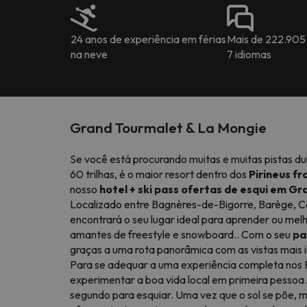
24 anos de experiência em férias
Mais de 222.905
na neve
7 idiomas
Grand Tourmalet & La Mongie
Se você está procurando muitas e muitas pistas du
60 trilhas, é o maior resort dentro dos
Pirineus f
nosso
hotel + ski pass ofertas de esqui em G
Localizado entre Bagnères-de-Bigorre, Barège, 
encontrará o seu lugar ideal para aprender ou melh
amantes de freestyle e snowboard.. Com o seu
pa
graças a uma rota panorâmica com as vistas mais i
Para se adequar a uma experiência completa nos 
experimentar a boa vida local em primeira pessoa.
segundo para esquiar. Uma vez que o sol se põe, m