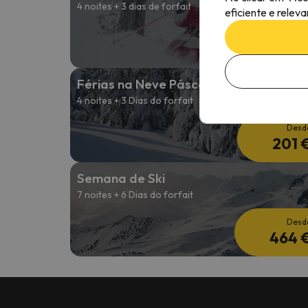
4 noites + 3 dias de forfait
eficiente e relev
Desd
227 
Férias na Neve Páscoa
4 noites + 3 Dias do forfait
Desd
201 
Semana de Ski
7 noites + 6 Dias do forfait
Desd
464 