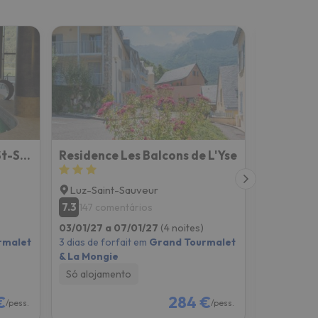
Le village Cévéo de Luz-St-Sauveur
Residence Les Balcons de L'Yse
Luz-Saint-Sauveur
Luz-Sain
7.3
8.9
147 comentários
75 com
03/01/27 a 07/01/27
(4 noites)
03/01/27 a
rmalet
3 dias de forfait em
Grand Tourmalet
3 dias de f
& La Mongie
& La Mong
Só alojamento
Só alojam
€
284 €
/pess.
/pess.