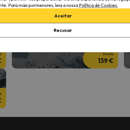
2 noites + 2 Dias de forfait
2
ante. Para mais pormenores, leia a nossa
Política de Cookies.
e
Desde
Aceitar
€
169 €
Recusar
Fim de semana de Ski
E
2 noites + 2 Dias de forfait
5
e
Desde
€
139 €
e
€