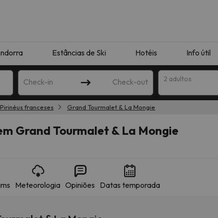
ndorra
Estâncias de Ski
Hotéis
Info útil
2 adultos
Check-in
Check-out
Pirinéus franceses
Grand Tourmalet & La Mongie
ha
o em Grand Tourmalet & La Mongie
ams
Meteorologia
Opiniões
Datas temporada
corresponda à sua pesquisa. Tente modificar o destino.