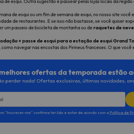
a de esqui. Outra sugestão é passear pelas lojas locais da região
mana de esqui ou um fim de semana de esqui, no nosso site você e
ade de restaurantes. E se isso não bastasse, se você quiser exp
er um passeio de bicicleta de montanha ou de
raquetes de neve 
dação + passe de esqui para a estação de esqui Grand T
ui, como navegar nas encostas dos Pirineus franceses. O que você
melhores ofertas da temporada estão a
o perder nada! Ofertas exclusivas, últimas novidades, on
il
em ''Inscrever-me'' confirma ter lido e estar de acordo com a
Política de P