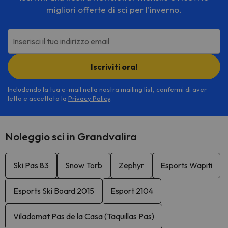
migliori offerte di sci per l'inverno.
Inserisci il tuo indirizzo email
Iscriviti ora!
Includendo la tua e-mail nella nostra mailing list, confermi di aver
letto e accettato la
Privacy Policy
.
Noleggio sci in Grandvalira
Ski Pas 83
Snow Torb
Zephyr
Esports Wapiti
Esports Ski Board 2015
Esport 2104
Viladomat Pas de la Casa (Taquillas Pas)