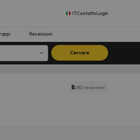
IT
Contatto
Login
ruppi
Recensioni
Cercare
8
280 recensioni