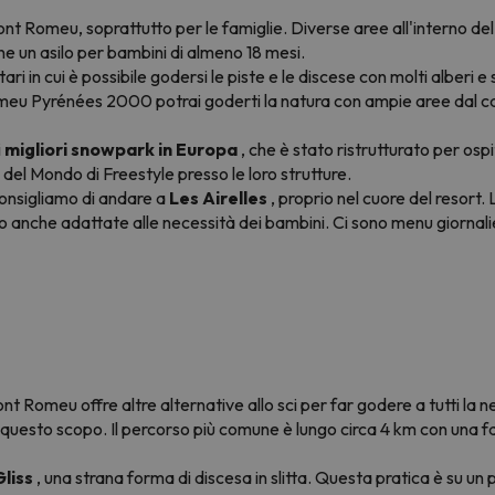
nt Romeu, soprattutto per le famiglie. Diverse aree all'interno de
ione un asilo per bambini di almeno 18 mesi.
tari in cui è possibile godersi le piste e le discese con molti alberi e
 Romeu Pyrénées 2000 potrai goderti la natura con ampie aree dal c
i
migliori snowpark in Europa
, che è stato ristrutturato per ospit
el Mondo di Freestyle presso le loro strutture.
consigliamo di andare a
Les Airelles
, proprio nel cuore del resort.
 sono anche adattate alle necessità dei bambini. Ci sono menu giornal
ont Romeu offre altre alternative allo sci per far godere a tutti la n
er questo scopo. Il percorso più comune è lungo circa 4 km con una f
liss
, una strana forma di discesa in slitta. Questa pratica è su un