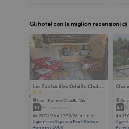
Gli hotel con le migliori recensioni
Les Fontanilles Odeillo Chalet 60 Wifi & Parking Gratuit Exposé Plein Sud & Plein Pied , Draps & Ser
Chale
Font-Romeu-Odeillo-Via
Bolq
9.1
8.9
107 recensioni
32
da 23/12/26 a 27/12/26
(4 notti)
da 23/
3 giorni con Skipass a
Font-Romeu
3 giorn
Pyrénées 2000
Pyrén