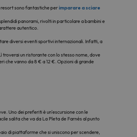
l resort sono fantastiche per
imparare a sciare
 splendidi panorami, rivolti in particolare a bambini e
arattere autentico.
are diversi eventi sportivi internazionali. Infatti, a
 Lì troverai un ristorante con lo stesso nome, dove
ieri che vanno da 8 € a 12 €. Opzioni di grande
eve. Uno dei preferiti è un'escursione con le
acile salita che va da La Pleta de Farnés al punto
 paio di piattaforme che si uniscono per scendere,