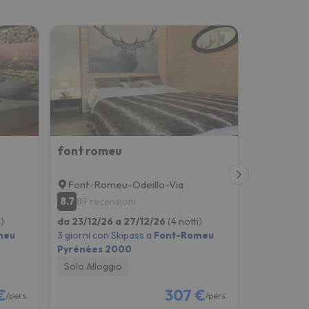
font romeu
Font-Romeu-Odeillo-Via
Font-Ro
8.7
7.7
89 recensioni
28 rece
)
da 23/12/26 a 27/12/26
(4 notti)
da 23/12/2
meu
3 giorni con Skipass a
Font-Romeu
3 giorni co
Pyrénées 2000
Pyrénées 
Solo Alloggio
Solo Allog
€
307 €
/pers.
/pers.