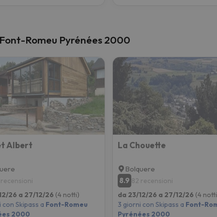
 di Font-Romeu Pyrénées 2000
t Albert
La Chouette
uere
Bolquere
8.9
 recensioni
82 recensioni
12/26 a 27/12/26
(4 notti)
da 23/12/26 a 27/12/26
(4 notti
i con Skipass a
Font-Romeu
3 giorni con Skipass a
Font-Ro
ées 2000
Pyrénées 2000