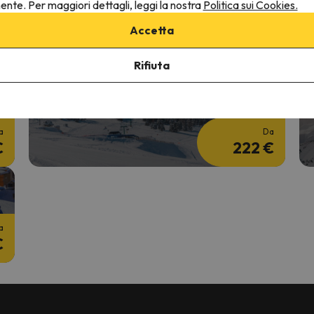
nente. Per maggiori dettagli, leggi la nostra
Politica sui Cookies.
2 notti + 2 Giorni skipass
5
Accetta
a
Da
€
145 €
Rifiuta
Settimana Bianca Low Cost
S
5 notti + Skipass 4 giorni
7
a
Da
€
222 €
a
€