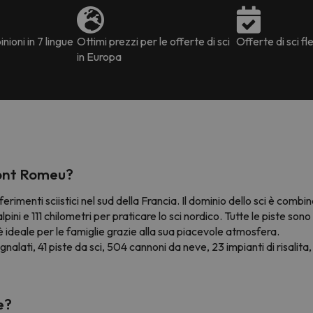
nioni in 7 lingue
Ottimi prezzi per le offerte di sci
Offerte di sci fle
in Europa
Font Romeu?
ferimenti sciistici nel sud della Francia. Il dominio dello sci è combi
lpini e 111 chilometri per praticare lo sci nordico. Tutte le piste s
ideale per le famiglie grazie alla sua piacevole atmosfera.
gnalati, 41 piste da sci, 504 cannoni da neve, 23 impianti di risalita
e?