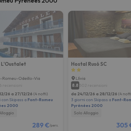
-Romeu Pyrénées 2000
la strada. Non appena troverà la bussola, tornerà.
 L'Oustalet
Hostal Rusó SC
-Romeu-Odeillo-Via
Llívia
8.8
6 recensioni
502 recensioni
12/26 a 27/12/26
(4 notti)
da 24/12/26 a 28/12/26
(4 notti
i con Skipass a
Font-Romeu
3 giorni con Skipass a
Font-Ro
ées 2000
Pyrénées 2000
Alloggio
Solo Alloggio
289 €
305 
/pers.