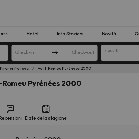
pass
Hotel
Info Stazioni
Novità
G
2 adulti
Check-in
Check-out
Pirenei francesi
Font-Romeu Pyrénées 2000
a
nt-Romeu Pyrénées 2000
Recensioni
Date della stagione
ispondente alla sua ricerca. Provare a modificare la destinazione.