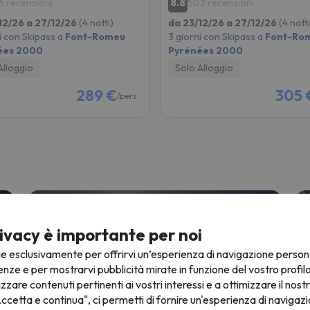
8.8
6 recensioni
502 recensioni
12/26 a 27/12/26
(4 notti)
da 23/12/26 a 27/12/26
(4 notti
i con Skipass a
Font-Romeu
3 giorni con Skipass a
Font-Ro
ées 2000
Pyrénées 2000
Alloggio
Solo Alloggio
289 €
305 
/pers.
Offerte Sci 26/27
C
2 notti + 2 giorni con skipass
3
ivacy è importante per noi
a
Da
ie esclusivamente per offrirvi un’esperienza di navigazione person
€
141 €
enze e per mostrarvi pubblicità mirate in funzione del vostro profil
izzare contenuti pertinenti ai vostri interessi e a ottimizzare il nostr
ccetta e continua", ci permetti di fornire un'esperienza di navigazi
Febbraio sulla neve
S