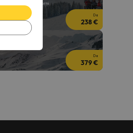
 notti + skipass per 4 giorni
Da
238 €
ettimana bianca
 notti + Skipass 6 giorni
Da
379 €