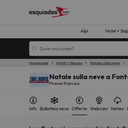
Alpi
Hotel + Ski
Homepage
Hotel + Skipass
Natale sulla neve
Hotel + skipass
Hotel di montagn
Natale sulla neve a Fo
Pirenei francesi
Info
Bollettino neve
Offerte
Webcam
Meteo
Ops, non abbiamo trovato alcun risultato corr