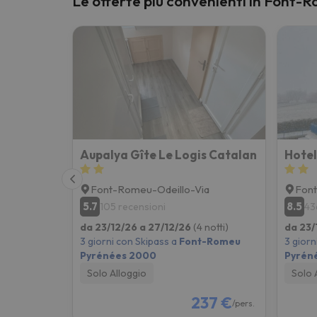
Le offerte più convenienti in Font
Sembra che il nostro ricercatore abbia perso 
Aupalya Gîte Le Logis Catalan
Hotel
Font-Romeu-Odeillo-Via
Font
5.7
8.5
105 recensioni
43
da 23/12/26 a 27/12/26
(4 notti)
da 23/
3 giorni con Skipass a
Font-Romeu
3 giorn
Pyrénées 2000
Pyrén
Solo Alloggio
Solo 
237 €
/pers.