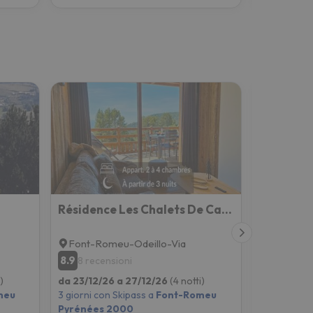
Résidence Les Chalets De Cassiopée-les Chalets Secrets Collection
Font-Romeu-Odeillo-Via
Font-Ro
8.9
9
8 recensioni
29 rece
)
da 23/12/26 a 27/12/26
(4 notti)
da 23/12/2
meu
3 giorni con Skipass a
Font-Romeu
3 giorni co
Pyrénées 2000
Pyrénées 