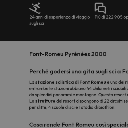
24 anni di esperienza di viaggio
Più di 222.905 opi
sugli sci
Font-Romeu Pyrénées 2000
Perché godersi una gita sugli sci a 
La
stazione sciistica di Font Romeu
è uno dei ri
entrambe le stazioni abbiano 44 chilometri sciabili a
da splendidi panorami e montagne. Questo resort è 
Le
strutture
del resort dispongono di 22 circuiti se
per slitte, 4 scuole di sci e 1 stadio di biathlon.
Cosa rende Font Romeu così special