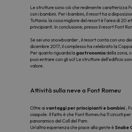
Le strutture sono ciò che realmente caratterizza Fo
con i bambini. Per i bambini, il resort ha a disposiz
Tuttavia. la cosa migliore del resort è l'area di 20 et
principianti. In conclusione, presso il resort Font
Se sei uno
snowboarder
, il resort conta con uno de
dicembre 2017, il complesso ha celebrato la Coppa d
Per quanto riguarda la
gastronomia
della zona, 
puoi entrare con gli sci! Le strutture dell'edificio
valore.
Attività sulla neve a Font Romeu
Oltre ai
vantaggi per principianti e bambini
, F
ciaspole. Il fatto è che Font Romeu ha 11 circuiti p
panoramico del Coll del Pam.
Un'altra esperienza che piace alla gente è
Snake G