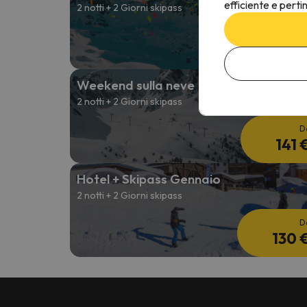
efficiente e perti
2 notti + 2 Giorni skipass
D
119 
Weekend sulla neve
2 notti + 2 Giorni skipass
D
141 
Hotel + Skipass Gennaio
2 notti + 2 Giorni skipass
D
130 