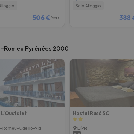
Alloggio
Solo Alloggio
506 €
388 
/pers.
Font-Romeu Pyrénées 2000
 L'Oustalet
Hostal Rusó SC
-Romeu-Odeillo-Via
Llívia