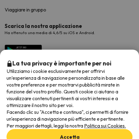
Viaggiare in gruppo
Scarica la nostra applicazione
Ha ottenuto una media di 4,6/5 su iOS e Android.
La tua privacy è importante per noi
Utilizziamo i cookie esclusivamente per offrirvi
un’esperienza di navigazione personalizzata in base alle
vostre preferenze e per mostrarvi pubblicità mirate in
funzione del vostro profilo. Questi cookie ci aiutano a
visualizzare contenuti pertinenti ai vostri interessi e a
Metodi di pagamento disponibili
ottimizzare il nostro sito per voi.
Facendo clic su "Accetta e continua", ci permetti di fornire
un'esperienza di navigazione più efficiente e pertinente.
Per maggiori dettagli, leggi la nostra
Politica sui Cookies.
Termini e condizioni generali
Accetta