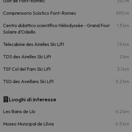
Golf de Font-Romeu
310 m
Comprensorio Sciistico Font-Romeu
590 m
Centro didattico scientifico Héliodyssée - Grand Four
1.3 km
Solaire d'Odeillo
Telecabine des Airelles Ski Lift
1.9 km
TDS des Airelles Ski Lift
2 km
TSF Col del Pam Ski Lift
3.1 km
TSD des Aveillans Ski Lift
3.2 km
Luoghi di interesse
Les Bains de Llo
6.2 km
Museo Municipal de Llívia
6.5 km