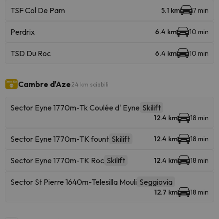
TSF Col De Pam
5.1 km
7 min
Perdrix
6.4 km
10 min
TSD Du Roc
6.4 km
10 min
Cambre d'Aze
24 km sciabili
Sector Eyne 1770m-Tk Coulée d' Eyne
Skilift
12.4 km
18 min
Sector Eyne 1770m-TK fount
Skilift
12.4 km
18 min
Sector Eyne 1770m-TK Roc
Skilift
12.4 km
18 min
Sector St Pierre 1640m-Telesilla Mouli
Seggiovia
12.7 km
18 min