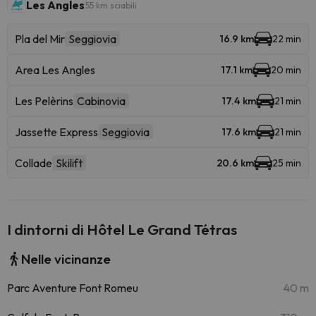
Les Angles
55 km sciabili
Pla del Mir
Seggiovia
16.9 km
22 min
Area Les Angles
17.1 km
20 min
Les Pelèrins
Cabinovia
17.4 km
21 min
Jassette Express
Seggiovia
17.6 km
21 min
Collade
Skilift
20.6 km
25 min
I dintorni di Hôtel Le Grand Tétras
Nelle vicinanze
Parc Aventure Font Romeu
40 m