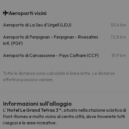
Aeroporti vicini
Aeroporto di La Seu d'Urgell (LEU)
55.4 km
Aeroporto di Perpignan - Perpignan - Rivesaltes
72.8 km
Intl. (PGF)
Aeroporto di Carcassonne - Pays Cathare (CCF)
81.9 km
Tutte le distanze sono calcolate in linea retta. Le distanze
effettive possono variare.
Informazioni sull'alloggio
L'
Hotel Le Grand Tetras 3 *,
situato nella stazione sciistica di
Font-Romeu e molto vicino al centro città, dove troverete tutti
i negozi e le aree ricreative.