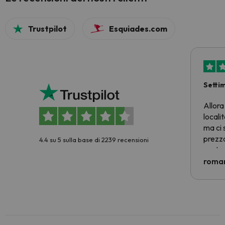
Trustpilot
Esquiades.com
Setti
Allora
locali
ma ci 
prezzo
4.4 su 5 sulla base di 2239 recensioni
nostra 
econom
roman
costre
voluto
per 6 g
paghi 