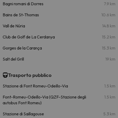
Bagni romani di Dorres
7.9 km
Bains de St-Thomas
10.6 km
Vall de Núria
14.8 km
Club de Golf de La Cerdanya
15.2 km
Gorges de la Carança
15.3 km
Salt del Grill
19 km
Trasporto pubblico
Stazione di Font Romeu-Odeillo-Via
1.5 km
Font-Romeu-Odeillo-Via (QZF-Stazione degli
1.5 km
autobus Font Romeu)
Stazione di Saillagouse
5.3 km