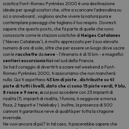
sciistica Font-Romeu Pyrénées 2000 è una destinazione
ideale per quegli sciatori che, oltre a scaricare l'adrenalina su
sci o
snowboard
, vogliono anche vivere la natura pura e
contemplare paesaggi che tagliano il tuo respiro. Dovresti
sapere che questo posto, che fa parte di quelle che sono
conosciute come le stazioni sciistiche di
Neiges Catalanes
('Nieves Catalanas'), è molto apprezzato per il suo elevato
numero di ore di sole, oltre che per essere un luogo dove uscire
con le
racchette
da
neve
- l'itinerario è di 15 km - e magnifici
sentieri escursionistici
nel sud della Francia.
Se hai il coraggio di divertirti a sciare nel weekend a Font-
Romeu Pyrénées 2000, ti assicuriamo che non mancherà
nulla. Qui ti aspettano
43 km di piste
,
distribuite su 41
piste di tutti i livelli, dato che ci sono 15 piste verdi, 9 blu,
8 rosse e 9 nere, a
cui puoi accedere con 23 impianti di
risalita (11, impianti di risalita, 1 funivia, 4 seggiovie a morsa
fissa, 2 tappeti e 1
telebaby
). Inoltre, la presenza di 500
cannoni ti garantisce neve di qualità per tutta la stagione
invernale.
Ne vuoi ancora di più? In tal caso, ti piacerebbe sapere che