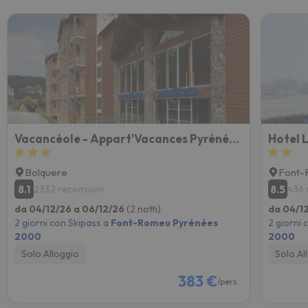
Vacancéole - Appart'Vacances Pyrénées 2000
Hotel 
Bolquere
Font-
8.1
8.5
2332 recensioni
436 
da 04/12/26 a 06/12/26
(2 notti)
da 04/1
2 giorni con Skipass a
Font-Romeu Pyrénées
2 giorni 
2000
2000
Solo Alloggio
Solo Al
383 €
/pers.