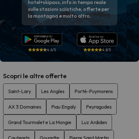
hotel+skipass, info in tempo reale
sulle stazioni sciistiche, offerte per
la montagna e molto altro.
4.6/5
4.8/5
Scopri le altre offerte
Saint-Lary
Les Angles
Porté-Puymorens
AX 3 Domaines
Piau Engaly
Peyragudes
Grand Tourmalet e La Mongie
Luz Ardiden
Cauterets
Gourette
Pierre Saint Martin