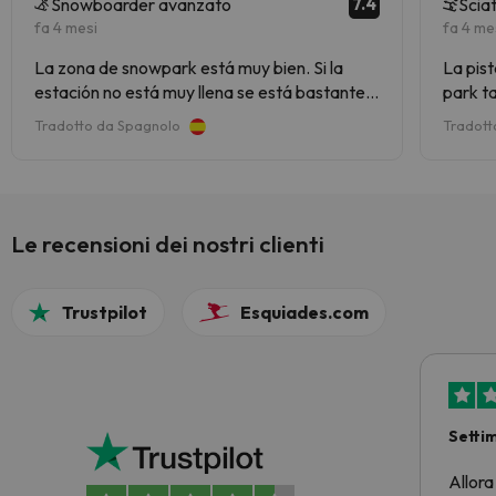
7.4
Snowboarder avanzato
Scia
fa 4 mesi
fa 4 me
La zona de snowpark está muy bien. Si la
La pist
estación no está muy llena se está bastante
park t
bien ,pero yo no iría en temporada alta.
rojas.
Tradotto da Spagnolo
Tradott
Le recensioni dei nostri clienti
Trustpilot
Esquiades.com
Setti
Allora