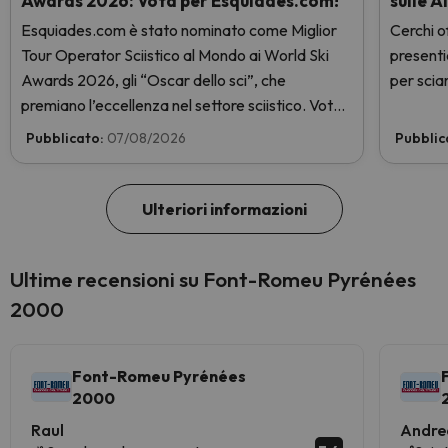
Awards 2026: Vota per Esquiades.com!
sulle A
Esquiades.com è stato nominato come Miglior
Cerchi of
Tour Operator Sciistico al Mondo ai World Ski
presenti
Awards 2026, gli “Oscar dello sci”, che
per sciar
premiano l’eccellenza nel settore sciistico. Vota
subito e aiutaci a arrivare in cima!
Pubblicato:
07/08/2026
Pubblic
Ulteriori informazioni
Ultime recensioni su Font-Romeu Pyrénées
2000
Font-Romeu Pyrénées
2000
Raul
Andre