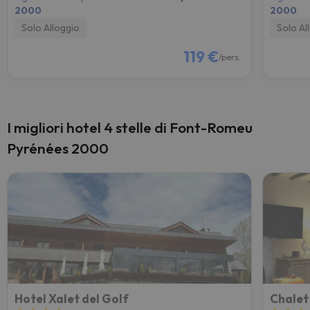
2000
2000
Solo Alloggio
Solo Al
119 €
/pers.
I migliori hotel 4 stelle di Font-Romeu
Pyrénées 2000
Hotel Xalet del Golf
Chalet 