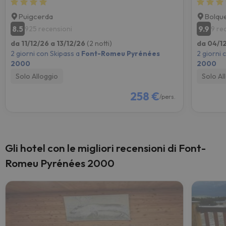
Puigcerda
Bolqu
8.5
9.9
925 recensioni
9 re
da 11/12/26 a 13/12/26
(2 notti)
da 04/1
2 giorni con Skipass a
Font-Romeu Pyrénées
2 giorni 
2000
2000
Solo Alloggio
Solo Al
258 €
/pers.
Gli hotel con le migliori recensioni di Font-
Romeu Pyrénées 2000