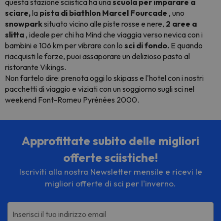
questa stazione sciistica ha una
scuola per imparare a
sciare,
la
pista di biathlon Marcel Fourcade
, uno
snowpark
situato vicino alle piste rosse e nere,
2 aree a
slitta
, ideale per chi ha Mind che viaggia verso nevica con i
bambini e 106 km per vibrare con lo
sci di fondo.
E quando
riacquisti le forze, puoi assaporare un delizioso pasto al
ristorante Vikings.
Non fartelo dire: prenota oggi lo skipass e l'hotel con i nostri
pacchetti di
viaggio e viziati con un soggiorno sugli sci nel
weekend Font-Romeu Pyrénées 2000.
Approfittate subito delle migliori
offerte sciistiche!
Iscriviti alla nostra Newsletter mensile e ricevi le
migliori offerte di sci per l'inverno.
Inserisci il tuo indirizzo email