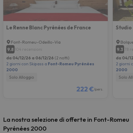
Le Renne Blanc Pyrénées de France
Font-Romeu-Odeillo-Via
Bolqu
9.8
9.3
104 recensioni
78 r
da 04/12/26 a 06/12/26
(2 notti)
da 04/1
2 giorni con Skipass a
Font-Romeu Pyrénées
2 giorni 
2000
2000
Solo Alloggio
Solo Al
222 €
/pers.
La nostra selezione di offerte in Font-Romeu
Pyrénées 2000