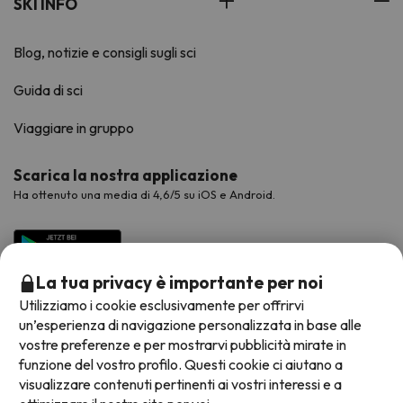
SKI INFO
Blog, notizie e consigli sugli sci
Guida di sci
Viaggiare in gruppo
Scarica la nostra applicazione
Ha ottenuto una media di 4,6/5 su iOS e Android.
La tua privacy è importante per noi
Utilizziamo i cookie esclusivamente per offrirvi
un’esperienza di navigazione personalizzata in base alle
vostre preferenze e per mostrarvi pubblicità mirate in
funzione del vostro profilo. Questi cookie ci aiutano a
visualizzare contenuti pertinenti ai vostri interessi e a
Metodi di pagamento disponibili