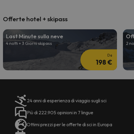
Offerte hotel + skipass
Last Minute sulla neve
Off
4 notti + 3 Giorni skipass
2 no
Da
198 €
24 anni di esperienza di viaggio sugli sci
Più di 222.905 opinioni in 7 lingue
Ottimi prezzi per le offerte di sci in Europa