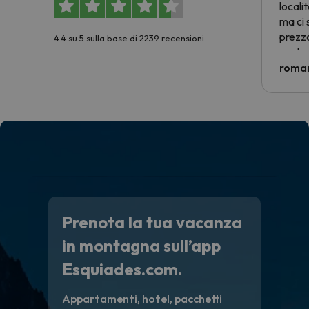
locali
ma ci 
prezzo
4.4 su 5 sulla base di 2239 recensioni
nostra 
econom
roman
costre
voluto
per 6 g
paghi 
Prenota la tua vacanza
in montagna sull’app
Esquiades.com.
Appartamenti, hotel, pacchetti