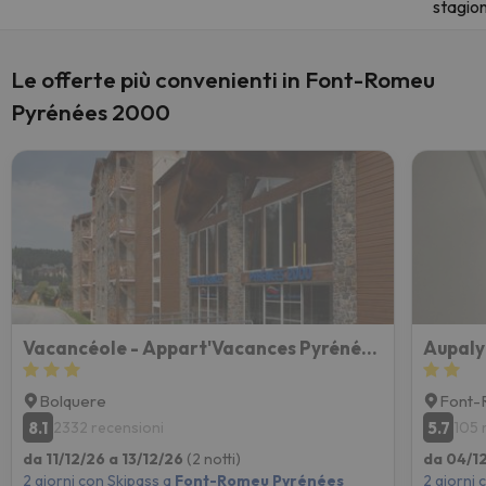
stagio
Le offerte più convenienti in Font-Romeu
Pyrénées 2000
Vacancéole - Appart'Vacances Pyrénées 2000
Aupaly
Bolquere
Font-
8.1
5.7
2332 recensioni
105 
da 11/12/26 a 13/12/26
(2 notti)
da 04/1
2 giorni con Skipass a
Font-Romeu Pyrénées
2 giorni 