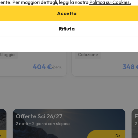
nente. Per maggiori dettagli, leggi la nostra
Politica sui Cookies.
Ferienwohnung im Chalet Firn - OG
Alpenhof
Accetta
rchen
Unterbäch
9.1
 recensioni
186 recensioni
Rifiuta
01/27 a 10/01/27
(2 notti)
da 08/01/27 a 10/01/27
(2 nott
i con Skipass a
Saas-Fee
2 giorni con Skipass a
Saas-Fe
ation pass
Destination pass
Alloggio
Colazione
404 €
348 
/pers.
Offerte Sci 26/27
F
2 notti + 2 giorni con skipass
2
a
Da