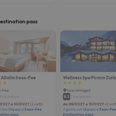
Destination pass
 Allalin Saas-Fee
s-Fee
Saas Almagell
8.2
9 recensioni
71 recensioni
01/27 a 10/01/27
(2 notti)
da 08/01/27 a 10/01/27
(2 nott
i con Skipass a
Saas-Fee
2 giorni con Skipass a
Saas-Fe
ation pass
Destination pass