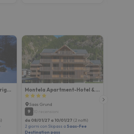
Wellness Spa Pirmin Zurbriggen
Montela Apartment-Hotel & Resort
Schweize
Saas Grund
Saas-Fe
9
8.3
10 recensioni
665 rec
i)
da 08/01/27 a 10/01/27
(2 notti)
da 08/01/2
e
2 giorni con Skipass a
Saas-Fee
2 giorni co
Destination pass
Destinatio