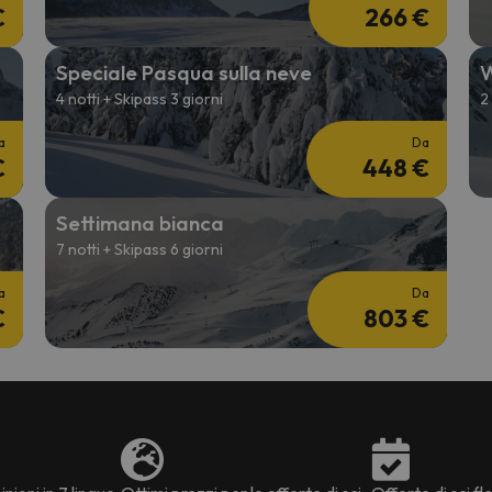
€
266 €
Speciale Pasqua sulla neve
W
4 notti + Skipass 3 giorni
2
a
Da
€
448 €
Settimana bianca
7 notti + Skipass 6 giorni
a
Da
€
803 €