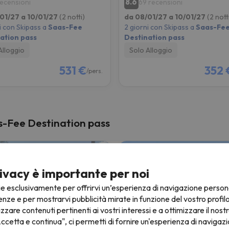
8.6
recensioni
69 recensioni
01/27 a 10/01/27
(2 notti)
da 08/01/27 a 10/01/27
(2 nott
i con Skipass a
Saas-Fee
2 giorni con Skipass a
Saas-Fe
ation pass
Destination pass
Alloggio
Solo Alloggio
531 €
352 
/pers.
as-Fee Destination pass
ivacy è importante per noi
ie esclusivamente per offrirvi un’esperienza di navigazione person
enze e per mostrarvi pubblicità mirate in funzione del vostro profil
izzare contenuti pertinenti ai vostri interessi e a ottimizzare il nostr
ccetta e continua", ci permetti di fornire un'esperienza di navigazi