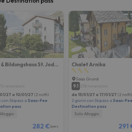
ee Destination pass
la strada. Non appena troverà la bussola, tornerà.
Hotel & Bildungshaus St. Jodern
Chalet Arnika
Saas Grund
9.1
70 recensioni
238 recensioni
01/27 a 10/01/27
(2 notti)
da 15/01/27 a 17/01/27
(2 notti
i con Skipass a
Saas-Fee
2 giorni con Skipass a
Saas-Fe
ation pass
Destination pass
Alloggio
Solo Alloggio
282 €
291 
/pers.