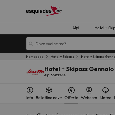
Alpi
Hotel + Ski
Homepage
Hotel + Skipass
Hotel + Skipass Genn
Hotel + skipass
Hotel di montagn
Hotel + Skipass Gennaio
Alpi Svizzere
Info
Bollettino neve
Offerte
Webcam
Meteo
Ops, non abbiamo trovato alcun risultato corr