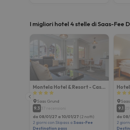
I migliori hotel 4 stelle di Saas-Fee 
Montela Hotel & Resort - Casa Antares
Hotel
Saas Grund
Saa
9.3
9.1
37 recensioni
25
da 08/01/27 a 10/01/27
(2 notti)
da 08/
2 giorni con Skipass a
Saas-Fee
2 giorn
Destination pass
Destin