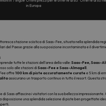
nioni in 7 lingue
Ottimi prezzi per le offerte di sci
Offerte di sci fle
in Europa
ttoresca stazione sciistica di Saas-Fee, situata nella splendida re
ari del Paese grazie alla sua posizione incontaminata e il divertime
:
prende tutte le stazioni dell'area della valle:
Saas-Fee, Saas-Al
sso solo alle stazioni di
Saas-Fee e Saas-Almagell
.
-Fee offre
100 km di piste accuratamente curate
e 5 km di emo
alita
assicurano un trasporto continuo in tutto il resort. Questa stra
alle di Saas affascina i visitatori con la sua bellezza impressionant
 disposizione una splendida selezione di piste ben progettate ideal
perti.