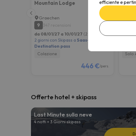
efficiente e perti
Mountain Lodge
Graechen
Bue
9
9
347 recensioni
15
da 08/01/27 a 10/01/27
(2 notti)
da 08/
2 giorni con Skipass a
Saas-Fee
2 giorn
Destination pass
Destin
Colazione
Solo 
446 €
/pers.
Offerte hotel + skipass
Last Minute sulla neve
4 notti + 3 Giorni skipass
D