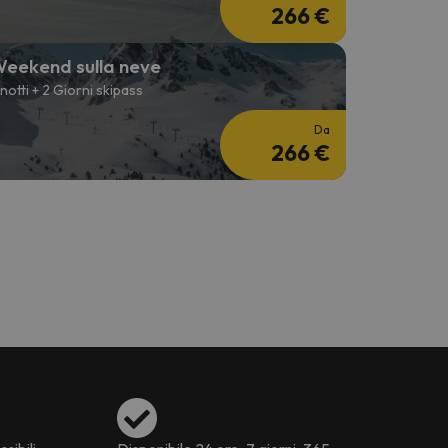
266 €
eekend sulla neve
 notti + 2 Giorni skipass
Da
266 €