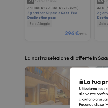
9.1
8.5
238 recensioni
2 
da 08/01/27 a 10/01/27
(2 notti)
da 08/
2 giorni con Skipass a
Saas-Fee
2 giorn
Destination pass
Destin
Solo Alloggio
Solo 
296 €
/pers.
La nostra selezione di offerte in Sa
La tua pr
Utilizziamo i cook
alle vostre prefer
ci aiutano a visual
Facendo clic su "A