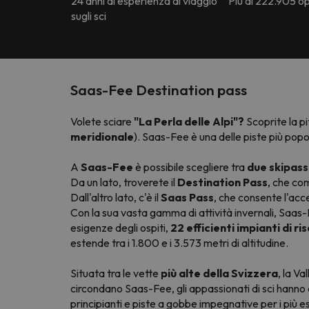
24 anni di esperienza di viaggio
Più di 222.905 opi
sugli sci
Saas-Fee Destination pass
Volete sciare
"La Perla delle Alpi"?
Scoprite la pi
meridionale
). Saas-Fee è una delle piste più popol
A
Saas-Fee
è possibile scegliere tra
due skipass
Da un lato, troverete il
Destination Pass
, che com
Dall'altro lato, c'è il
Saas Pass
, che consente l'acce
Con la sua vasta gamma di attività invernali, Saas
esigenze degli ospiti,
22 efficienti impianti di ris
estende tra i 1.800 e i 3.573 metri di altitudine.
Situata tra le vette
più alte della Svizzera
, la V
circondano Saas-Fee, gli appassionati di sci hanno a
principianti e piste a gobbe impegnative per i più es