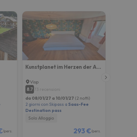
Kunstplanet im Herzen der Alpen am Planetenweg
Hotel Re
Visp
Visperte
8.7
8
73 recensioni
416 rec
)
da 08/01/27 a 10/01/27
(2 notti)
da 08/01/2
e
2 giorni con Skipass a
Saas-Fee
2 giorni co
Destination pass
Destinatio
Solo Alloggio
Colazione
€
293 €
/pers.
/pers.