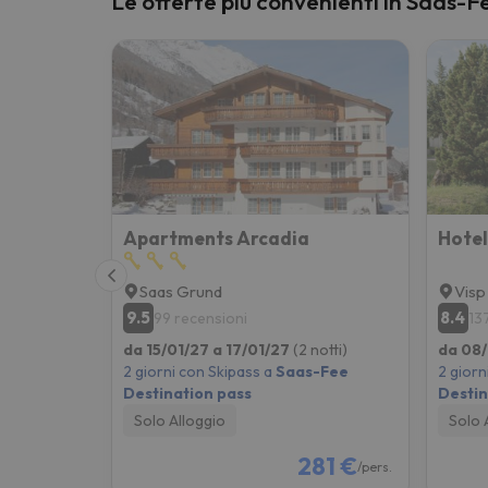
Le offerte più convenienti in Saas-F
Sembra che il nostro ricercatore abbia perso 
Apartments Arcadia
Saas Grund
Visp
9.5
8.4
99 recensioni
13
da 15/01/27 a 17/01/27
(2 notti)
da 08/
2 giorni con Skipass a
Saas-Fee
2 giorn
Destination pass
Destin
Solo Alloggio
Solo 
281 €
/pers.