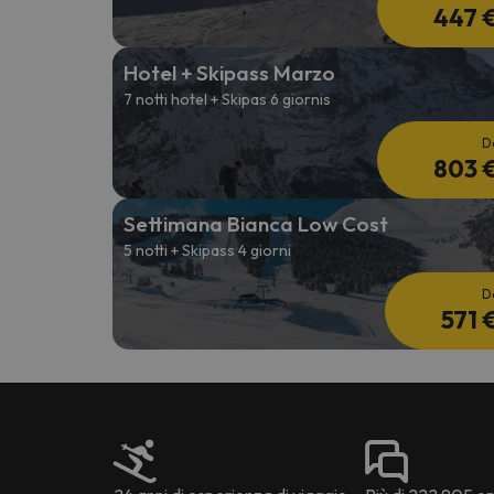
447 
Hotel + Skipass Marzo
7 notti hotel + Skipas 6 giornis
D
803 
Settimana Bianca Low Cost
5 notti + Skipass 4 giorni
D
571 