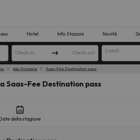
pass
Hotel
Info Stazioni
Novità
G
2 adulti
Check-in
Check-out
aio
Alpi Svizzere
Saas-Fee Destination pass
a
 a Saas-Fee Destination pass
Date della stagione
ispondente alla sua ricerca. Provare a modificare la destinazione.