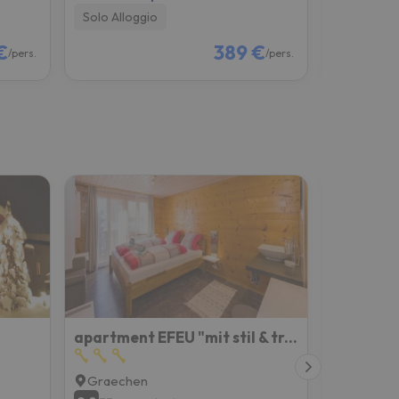
Solo Alloggio
Colazione
€
389 €
/pers.
/pers.
apartment EFEU "mit stil & tradition"
Apartmen
Graechen
Saas Gru