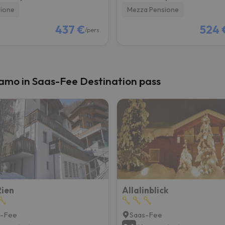
ione
Mezza Pensione
437 €
524 
/pers.
mo in Saas-Fee Destination pass
ien
Allalinblick
s-Fee
Saas-Fee