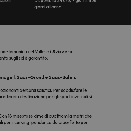
ssibili
Disponibile 24 ore, 7 giorni, 365
giorni all'anno
gione lemanica del Vallese (
Svizzera
nto sugli sci è garantito:
magell, Saas-Grund e Saas-Balen.
zionanti percorsi sciistici. Per soddisfare le
ordinaria destinazione per gli sport invernali si
e. Con 18 maestose cime di quattromila metri che
i per il carving, pendenze dolci perfette per i