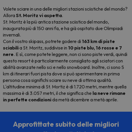
Volete sciare in una delle migliori stazioni sciistiche del mondo?
Allora
St. Moritz vi aspetta
.
St. Moritz è la più antica stazione sciistica del mondo,
inaugurata più di 150 anni fa, e ha già ospitato due Olimpiadi
invernali.
Con il vostro skipass, potrete godere di
163 km di piste
sciabili
a St. Moritz, suddivise in
10 piste blu, 16 rosse e 7
nere
. E sì, come potete leggere, non ci sono piste verdi, quindi
questo resort è particolarmente consigliato agli sciatori con
abilità avanzate nello sci e nello
snowboard
. Inoltre, ci sono 5
km di itinerari fuori pista dove si può sperimentare in prima
persona cosa significhi sciare su neve di ottima qualità.
L'altitudine minima di St. Mortiz è di 1.720 metri, mentre quella
massima è di 3.057 metri, il che significa che
la neve rimane
in perfette condizioni
da metà dicembre a metà aprile.
Approfittate subito delle migliori