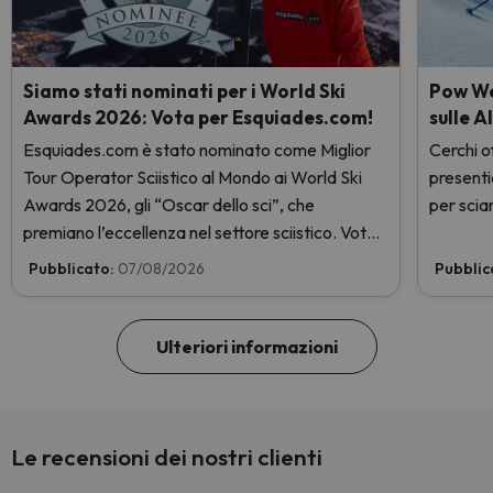
Siamo stati nominati per i World Ski
Pow Wee
Awards 2026: Vota per Esquiades.com!
sulle A
Esquiades.com è stato nominato come Miglior
Cerchi of
Tour Operator Sciistico al Mondo ai World Ski
presenti
Awards 2026, gli “Oscar dello sci”, che
per sciar
premiano l’eccellenza nel settore sciistico. Vota
subito e aiutaci a arrivare in cima!
Pubblicato:
07/08/2026
Pubblic
Ulteriori informazioni
Le recensioni dei nostri clienti