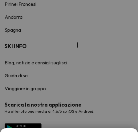
Pirinei Francesi
Andorra
Spagna
SKI INFO
Blog, notizie e consigli sugli sci
Guida di sci
Viaggiare in gruppo
Scarica la nostra applicazione
Ha ottenuto una media di 4,6/5 su iOS e Android.