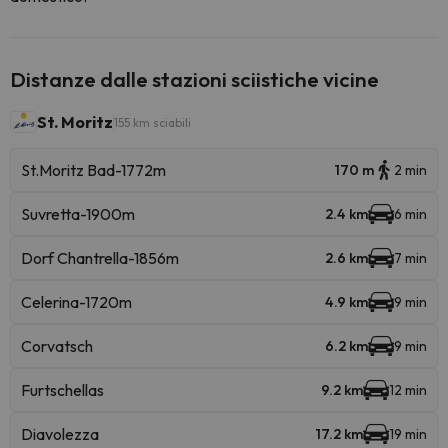
Distanze dalle stazioni sciistiche vicine
St. Moritz
155 km sciabili
St.Moritz Bad-1772m
170 m
2 min
Suvretta-1900m
2.4 km
6 min
Dorf Chantrella-1856m
2.6 km
7 min
Celerina-1720m
4.9 km
9 min
Corvatsch
6.2 km
9 min
Furtschellas
9.2 km
12 min
Diavolezza
17.2 km
19 min