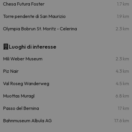
Chesa Futura Foster
1.7 km
Torre pendente di San Maurizio
1.9 km
Olympia Bobrun St. Moritz - Celerina
2.3 km
Luoghi di interesse
Mili Weber Museum
2.3 km
Piz Nair
4.3 km
Val Roseg Wanderweg
4.5 km
Muottas Muragl
6.8 km
Passo del Bernina
17 km
Bahnmuseum Albula AG
17.6 km