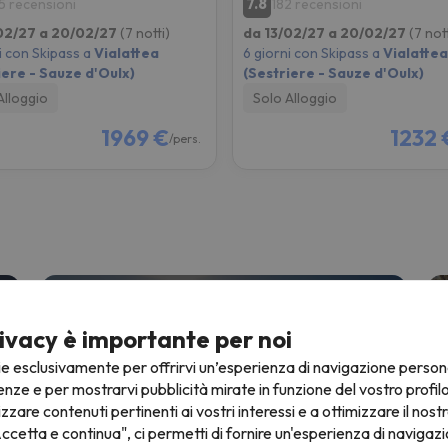
7.8
5 recensioni
182 recensioni
02/27 a 20/02/27
(7 notti)
da 13/02/27 a 20/02/27
(7 nott
i con Skipass a
Vialattea
6 giorni con Skipass a
Vialattea
iere - Sauze d'Oulx)
(Sestriere - Sauze d'Oulx)
Alloggio
Solo Alloggio
1969 €
1232 
/pers.
Offerte Sci 26/27
C
2 notti + 2 giorni con skipass
3
ivacy è importante per noi
a
Da
ie esclusivamente per offrirvi un’esperienza di navigazione person
€
154 €
enze e per mostrarvi pubblicità mirate in funzione del vostro profil
izzare contenuti pertinenti ai vostri interessi e a ottimizzare il nostr
ccetta e continua", ci permetti di fornire un'esperienza di navigazi
Febbraio sulla neve
H