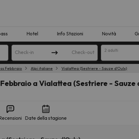
pass
Hotel
Info Stazioni
Novità
G
2 adulti
Check-in
Check-out
ass Febbraio
Alpi italiane
Vialattea (Sestriere - Sauze d'Oulx)
a
 Febbraio a Vialattea (Sestriere - Sauze 
Recensioni
Date della stagione
ispondente alla sua ricerca. Provare a modificare la destinazione.