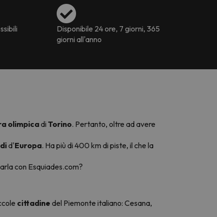
ssibili
Disponibile 24 ore, 7 giorni, 365
giorni all'anno
ra olimpica
di
Torino
. Pertanto, oltre ad avere
ndi
d'
Europa
. Ha più di 400 km di piste, il che la
sitarla con Esquiades.com?
ccole
cittadine
del Piemonte italiano: Cesana,