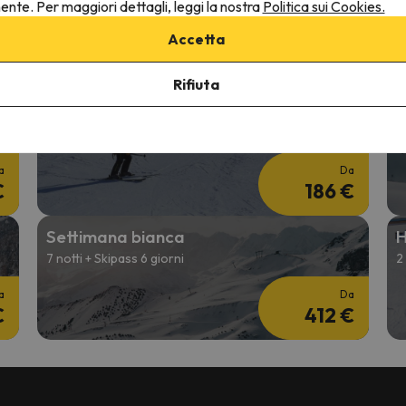
nente. Per maggiori dettagli, leggi la nostra
Politica sui Cookies.
2 notti + 2 Giorni skipass
7
Accetta
a
Da
€
164 €
Rifiuta
Hotel + Skipass Aprile
W
2 notti + 2 Giorni skipass
2
a
Da
€
186 €
Settimana bianca
H
7 notti + Skipass 6 giorni
2
a
Da
€
412 €