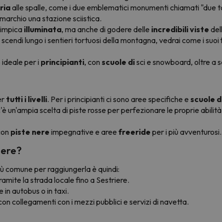
ria
alle spalle, come i due emblematici monumenti chiamati "due tor
 marchio una stazione sciistica.
olimpica
illuminata
, ma anche di godere delle
incredibili viste
del
 scendi lungo i sentieri tortuosi della montagna, vedrai come i suoi fi
 ideale per i
principianti
, con
scuole di
sci e snowboard, oltre a s
er
tutti i livelli
. Per i principianti ci sono aree specifiche e
scuole di
c'è un'ampia scelta di piste rosse per perfezionare le proprie abilit
 con
piste nere
impegnative e aree
freeride
per i più avventurosi.
iere?
più comune per raggiungerla è quindi:
amite la strada locale fino a Sestriere.
 in autobus o in taxi.
con collegamenti con i mezzi pubblici e servizi di navetta.