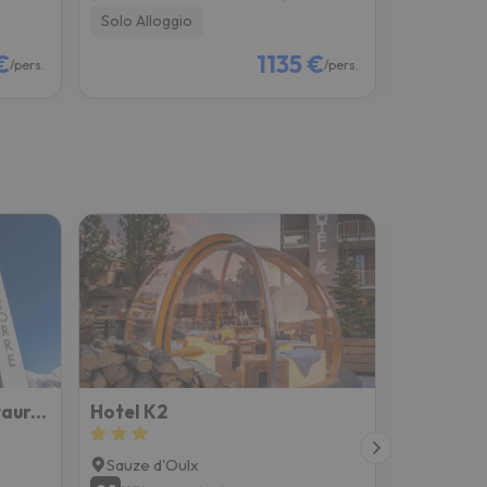
Solo Alloggio
Colazione
€
1135 €
/pers.
/pers.
Hotel La Torre Spa & Restaurant
Hotel K2
Case Vac
Sauze d'Oulx
Sauze d'