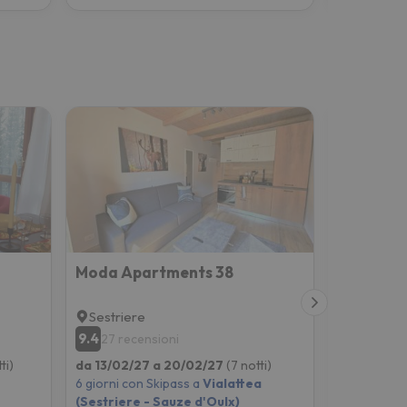
Moda Apartments 38
Baita Gi
Sestriere
Cesana T
9.4
9.6
27 recensioni
186 rec
ti)
da 13/02/27 a 20/02/27
(7 notti)
da 20/02/
6 giorni con Skipass a
Vialattea
6 giorni co
(Sestriere - Sauze d'Oulx)
(Sestriere