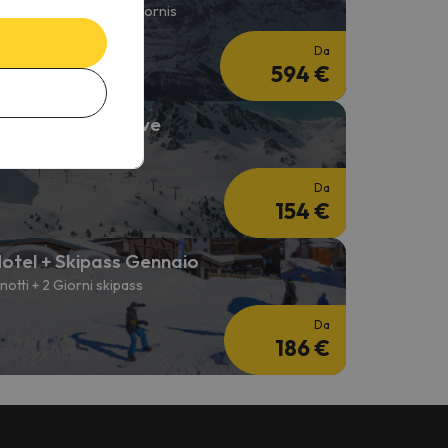
 notti hotel + Skipas 6 giornis
Da
594 €
eekend sulla neve
 notti + 2 Giorni skipass
Da
154 €
otel + Skipass Gennaio
 notti + 2 Giorni skipass
Da
186 €