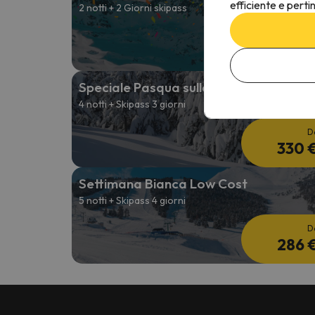
efficiente e perti
2 notti + 2 Giorni skipass
D
151 
Speciale Pasqua sulla neve
4 notti + Skipass 3 giorni
D
330 
Settimana Bianca Low Cost
5 notti + Skipass 4 giorni
D
286 