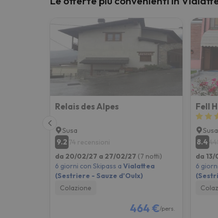
Le offerte più convenienti in Vialatt
Sembra che il nostro ricercatore abbia perso 
Relais des Alpes
Fell 
Susa
Susa
9.2
8.4
74 recensioni
44
da 20/02/27 a 27/02/27
(7 notti)
da 13/
6 giorni con Skipass a
Vialattea
6 giorn
(Sestriere - Sauze d'Oulx)
(Sestr
Colazione
Colaz
464 €
/pers.