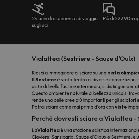
24 anni di esperienza di viaggio
Più di 222.905 opi
sugli sci
Vialattea (Sestriere - Sauze d'Oulx)
Riesci a immaginare di sciare su una
pista olimpic
Il Sestiere
è stato teatro di diverse competizioni s
piste di livello facile e intermedio, si distingue per of
Questo ambiente naturale di bellezza unica si trova 
rende una delle aree più importanti per gli sciatori e g
Potrai sciare come mai prima d'ora con
viste
impar
Perché dovresti sciare a Vialattea -
La
Vialattea
è una stazione sciistica internazional
Claviere, Sansicario, Sauze d'Oloux e Sestriere, e