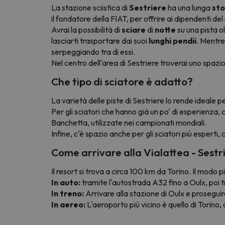
La stazione sciistica di
Sestriere
ha una lunga
sto
il fondatore della FIAT, per offrire ai dipendenti del
Avrai la possibilità di
sciare
di
notte
su una pista 
lasciarti trasportare dai suoi
lunghi pendii
. Mentre
serpeggiando tra di essi.
Nel centro dell'area di Sestriere troverai uno spazio
Che tipo di sciatore è adatto?
La varietà delle piste di Sestriere lo rende ideale p
Per gli sciatori che hanno già un po' di esperienza, 
Banchetta, utilizzate nei campionati mondiali.
Infine, c'è spazio anche per gli sciatori più esperti,
Come arrivare alla Vialattea - Sestr
Il resort si trova a circa 100 km da Torino. Il modo 
In auto:
tramite l'autostrada A32 fino a Oulx, poi tr
In treno:
Arrivare alla stazione di Oulx e proseguire
In aereo:
L'aeroporto più vicino è quello di Torino, 