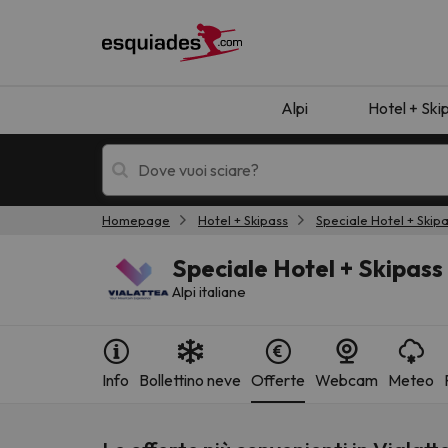
Alpi
Hotel + Ski
Homepage
Hotel + Skipass
Speciale Hotel + Skip
Hotel + skipass
Hotel di montagn
Speciale Hotel + Skipass
Alpi italiane
Info
Bollettino neve
Offerte
Webcam
Meteo
Ops, non abbiamo trovato alcun risultato corr