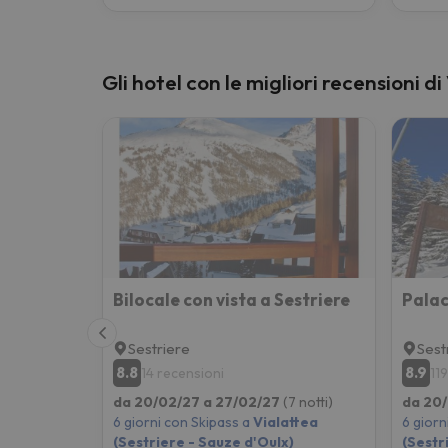
Gli hotel con le migliori recensioni d
Bilocale con vista a Sestriere
Palac
Sestriere
Sest
8.8
8.9
14 recensioni
11
da 20/02/27 a 27/02/27
(7 notti)
da 20
6 giorni con Skipass a
Vialattea
6 giorn
(Sestriere - Sauze d'Oulx)
(Sestr