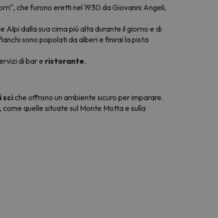
ri", che furono eretti nel 1930 da Giovanni Angeli,
le Alpi dalla sua cima più alta durante il giorno e di
anchi sono popolati da alberi e finirai la pista
ervizi di bar e
ristorante
.
 sci
che offrono un ambiente sicuro per imparare.
à, come quelle situate sul Monte Motta e sulla