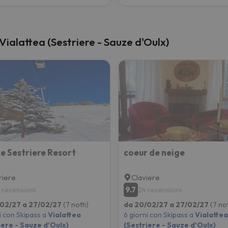
i Vialattea (Sestriere - Sauze d'Oulx)
e Sestriere Resort
coeur de neige
riere
Claviere
9.7
9 recensioni
24 recensioni
/02/27 a 27/02/27
(7 notti)
da 20/02/27 a 27/02/27
(7 not
i con Skipass a
Vialattea
6 giorni con Skipass a
Vialattea
iere - Sauze d'Oulx)
(Sestriere - Sauze d'Oulx)