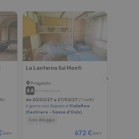
l
La Lanterna Sui Monti
Pragelato
Pragelat
8.8
8.4
14 recensioni
380 rec
ti)
da 20/02/27 a 27/02/27
(7 notti)
da 20/02/
6 giorni con Skipass a
Vialattea
6 giorni co
(Sestriere - Sauze d'Oulx)
(Sestriere
Solo Alloggio
Solo Allog
€
672 €
/pers.
/pers.