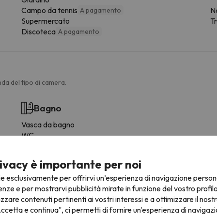
Campo da tennis
Na
A pagamento
Supermercato
T
Discoteca
A pagamento
da del tipo di camera.
Bagno
Vasca da bagno
WC
Doccia
Servizi
ivacy è importante per noi
Douche ou baignoire
ie esclusivamente per offrirvi un’esperienza di navigazione person
Bagno privato
enze e per mostrarvi pubblicità mirate in funzione del vostro profil
Bidet
izzare contenuti pertinenti ai vostri interessi e a ottimizzare il nostr
Carta igienica
ccetta e continua", ci permetti di fornire un'esperienza di navigazi