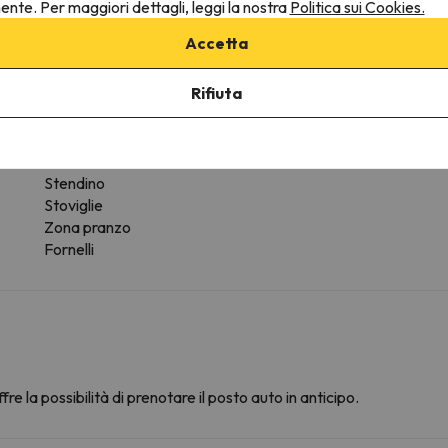
nente. Per maggiori dettagli, leggi la nostra
Politica sui Cookies.
Altri servizi
Accetta
Gli asciugamani sono disponibili
Lavatrice
Rifiuta
Forno
Frigo
Cafetière
Microonde
Stendino
Stoviglie
Zona pranzo
Fornelli
fre la possibilità di prenotare il posto auto in anticipo.