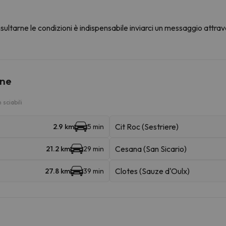
ultarne le condizioni è indispensabile inviarci un messaggio attrav
ine
sciabili
Cit Roc (Sestriere)
2.9 km
5 min
Cesana (San Sicario)
21.2 km
29 min
Clotes (Sauze d'Oulx)
27.8 km
39 min