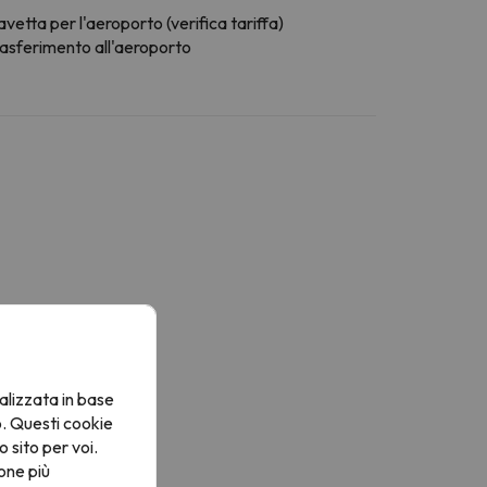
vetta per l'aeroporto (verifica tariffa)
rasferimento all'aeroporto
alizzata in base
o. Questi cookie
o sito per voi.
one più