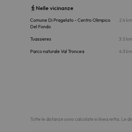
Nelle vicinanze
Comune Di Pragelato - Centro Olimpico
2.4 k
Del Fondo
Tuassieres
3.5 k
Parco naturale Val Troncea
4.3 k
Tutte le distanze sono calcolate in linea retta. Le 