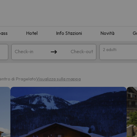
pass
Hotel
Info Stazioni
Novità
G
2 adulti
Check-in
Check-out
a
entro di Pragelato
Visualizza sulla mappa
ispondente alla sua ricerca. Provare a modificare la destinazione.