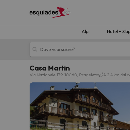
Alpi
Hotel + Ski
Casa Martin
Hotel + skipass
Hotel di montagn
Via Nazionale 139, 10060, Pragelato
A 2.4 km dal c
Ops, non abbiamo trovato alcun risultato corr