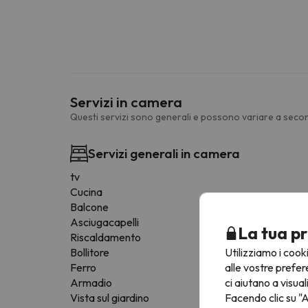
Servizi in camera
Questi servizi sono generali e possono variare a secon
Servizi generali in camera
tv
Cucina
Balcone
Asciugacapelli
La tua pr
Riscaldamento
Utilizziamo i cook
Bollitore
alle vostre prefer
Ferro
ci aiutano a visual
Armadio
Facendo clic su "A
Vista sul giardino