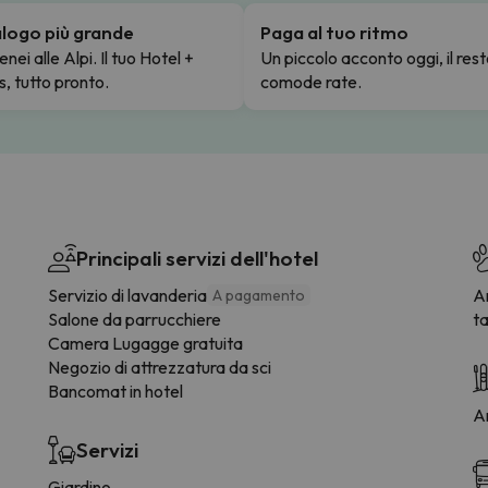
talogo più grande
Paga al tuo ritmo
enei alle Alpi. Il tuo Hotel +
Un piccolo acconto oggi, il rest
s, tutto pronto.
comode rate.
Principali servizi dell'hotel
Servizio di lavanderia
Am
A pagamento
Salone da parrucchiere
ta
Camera Lugagge gratuita
Negozio di attrezzatura da sci
Bancomat in hotel
Ar
Servizi
Giardino