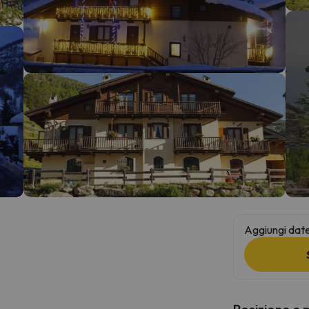
la strada. Non appena troverà la bussola, tornerà.
Aggiungi date 
Posizione e 