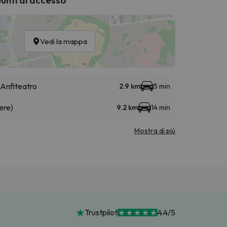
Vedi la mappa
Anfiteatro
2.9 km
5 min
ere)
9.2 km
14 min
Mostra di più
Trustpilot
4.4/5