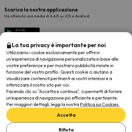
Scarica la nostra applicazione
Ha ottenuto una media di 4,6/5 su iOS e Android.
La tua privacy è importante per noi
Utilizziamo i cookie esclusivamente per offrirvi
un’esperienza di navigazione personalizzata in base alle
vostre preferenze e per mostrarvi pubblicità mirate in
funzione del vostro profilo. Questi cookie ci aiutano a
visualizzare contenuti pertinenti ai vostri interessi e a
Metodi di pagamento disponibili
ottimizzare il nostro sito per voi.
Facendo clic su "Accetta e continua", ci permetti di fornire
un'esperienza di navigazione più efficiente e pertinente.
Per maggiori dettagli, leggi la nostra
Politica sui Cookies.
Termini e condizioni generali
Accetta
Protezione dei dati
Aggiungi date per verificare la disponibilità
Informativa sui cookie
Rifiuta