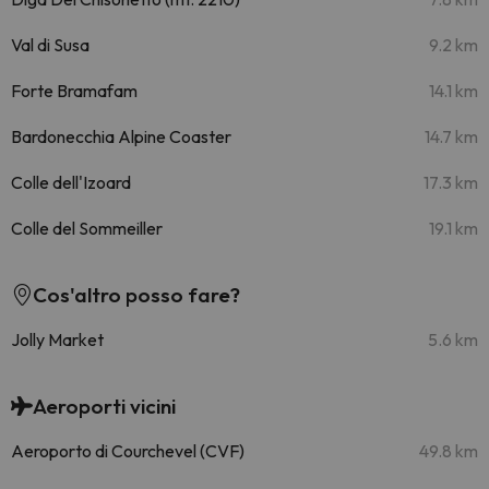
Val di Susa
9.2 km
Forte Bramafam
14.1 km
Bardonecchia Alpine Coaster
14.7 km
Colle dell'Izoard
17.3 km
Colle del Sommeiller
19.1 km
Cos'altro posso fare?
Jolly Market
5.6 km
Aeroporti vicini
Aeroporto di Courchevel (CVF)
49.8 km