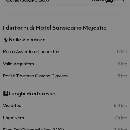
Clotes (Sauze d'Oulx)
21.4 km
31 min
I dintorni di Hotel Sansicario Majestic
Nelle vicinanze
Parco Avventura Chaberton
1.1 km
Valle Argentera
5 km
Ponte Tibetano Cesana Claviere
5 km
Luoghi di interesse
Vialattea
5.8 km
Lago Nero
7.4 km
Diga Del Chisonetto (mt. 2210)
7.8 km