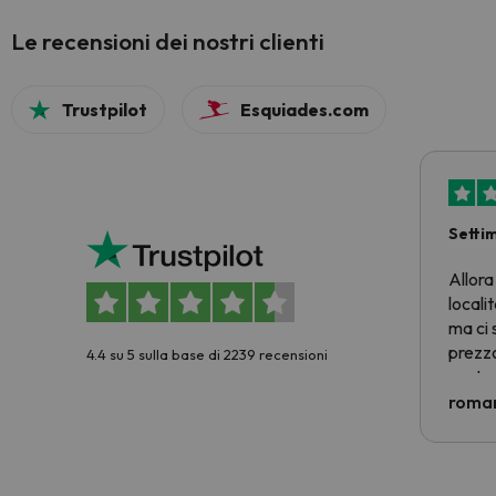
Le recensioni dei nostri clienti
Trustpilot
Esquiades.com
Setti
Allora
locali
ma ci 
prezzo
4.4 su 5 sulla base di 2239 recensioni
nostra 
econom
roman
costre
voluto
per 6 g