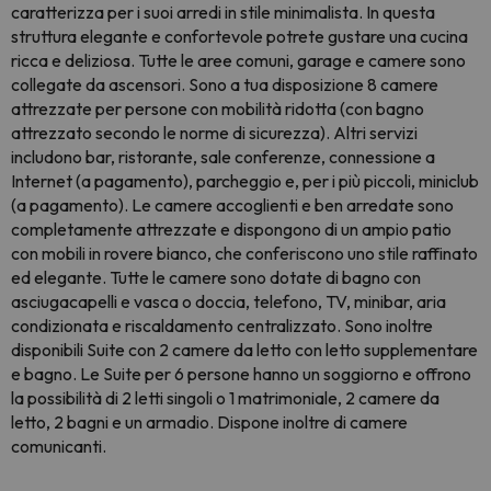
caratterizza per i suoi arredi in stile minimalista. In questa
struttura elegante e confortevole potrete gustare una cucina
ricca e deliziosa. Tutte le aree comuni, garage e camere sono
collegate da ascensori. Sono a tua disposizione 8 camere
attrezzate per persone con mobilità ridotta (con bagno
attrezzato secondo le norme di sicurezza). Altri servizi
includono bar, ristorante, sale conferenze, connessione a
Internet (a pagamento), parcheggio e, per i più piccoli, miniclub
(a pagamento). Le camere accoglienti e ben arredate sono
completamente attrezzate e dispongono di un ampio patio
con mobili in rovere bianco, che conferiscono uno stile raffinato
ed elegante. Tutte le camere sono dotate di bagno con
asciugacapelli e vasca o doccia, telefono, TV, minibar, aria
condizionata e riscaldamento centralizzato. Sono inoltre
disponibili Suite con 2 camere da letto con letto supplementare
e bagno. Le Suite per 6 persone hanno un soggiorno e offrono
la possibilità di 2 letti singoli o 1 matrimoniale, 2 camere da
letto, 2 bagni e un armadio. Dispone inoltre di camere
comunicanti.