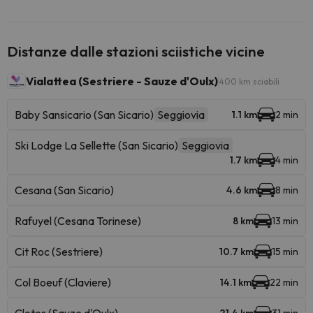
Distanze dalle stazioni sciistiche vicine
Vialattea (Sestriere - Sauze d'Oulx)
400 km sciabili
Baby Sansicario (San Sicario)
Seggiovia
1.1 km
2 min
Ski Lodge La Sellette (San Sicario)
Seggiovia
1.7 km
4 min
Cesana (San Sicario)
4.6 km
8 min
Rafuyel (Cesana Torinese)
8 km
13 min
Cit Roc (Sestriere)
10.7 km
15 min
Col Boeuf (Claviere)
14.1 km
22 min