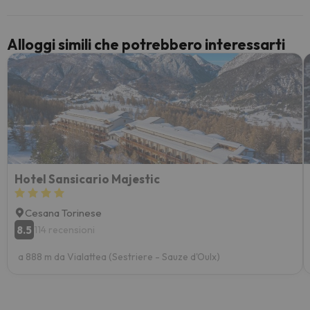
paghi 
Alloggi simili che potrebbero interessarti
Hotel Sansicario Majestic
Cesana Torinese
8.5
114 recensioni
a 888 m da Vialattea (Sestriere - Sauze d'Oulx)