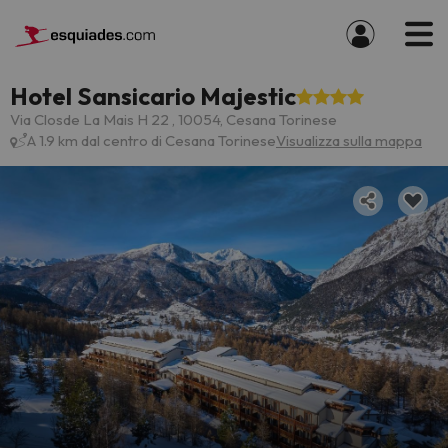
Hotel Sansicario Majestic
Via Closde La Mais H 22 , 10054, Cesana Torinese
A 1.9 km dal centro di Cesana Torinese
Visualizza sulla mappa