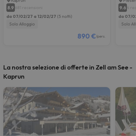
Kaprun
Piese
8.9
9.6
681 recensioni
4 re
da 07/02/27 a 12/02/27
(5 notti)
da 07/0
Solo Alloggio
Solo Al
890 €
/pers.
La nostra selezione di offerte in Zell am See -
Kaprun