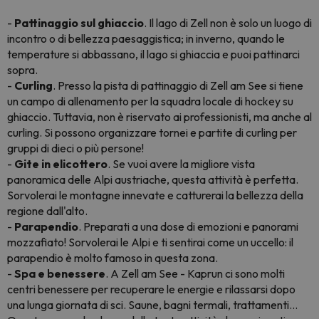
-
Pattinaggio sul ghiaccio
. Il lago di Zell non è solo un luogo di
incontro o di bellezza paesaggistica; in inverno, quando le
temperature si abbassano, il lago si ghiaccia e puoi pattinarci
sopra.
-
Curling
. Presso la pista di pattinaggio di Zell am See si tiene
un campo di allenamento per la squadra locale di hockey su
ghiaccio. Tuttavia, non è riservato ai professionisti, ma anche al
curling. Si possono organizzare tornei e partite di curling per
gruppi di dieci o più persone!
-
Gite in elicottero
. Se vuoi avere la migliore vista
panoramica delle Alpi austriache, questa attività è perfetta.
Sorvolerai le montagne innevate e catturerai la bellezza della
regione dall'alto.
-
Parapendio
. Preparati a una dose di emozioni e panorami
mozzafiato! Sorvolerai le Alpi e ti sentirai come un uccello: il
parapendio è molto famoso in questa zona.
-
Spa e benessere
. A Zell am See - Kaprun ci sono molti
centri benessere per recuperare le energie e rilassarsi dopo
una lunga giornata di sci. Saune, bagni termali, trattamenti...