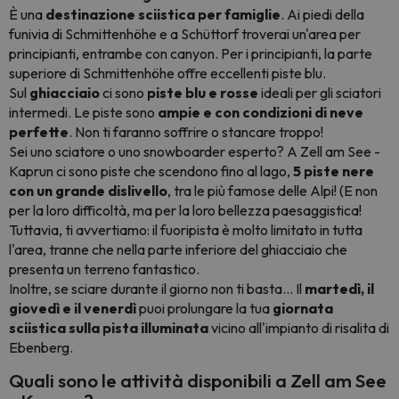
È una
destinazione sciistica per famiglie
. Ai piedi della
funivia di Schmittenhöhe e a Schüttorf troverai un'area per
principianti, entrambe con canyon. Per i principianti, la parte
superiore di Schmittenhöhe offre eccellenti piste blu.
Sul
ghiacciaio
ci sono
piste blu e rosse
ideali per gli sciatori
intermedi. Le piste sono
ampie e con condizioni di neve
perfette
. Non ti faranno soffrire o stancare troppo!
Sei uno sciatore o uno snowboarder esperto? A Zell am See -
Kaprun ci sono piste che scendono fino al lago,
5 piste nere
con un grande dislivello
, tra le più famose delle Alpi! (E non
per la loro difficoltà, ma per la loro bellezza paesaggistica!
Tuttavia, ti avvertiamo: il fuoripista è molto limitato in tutta
l'area, tranne che nella parte inferiore del ghiacciaio che
presenta un terreno fantastico.
Inoltre, se sciare durante il giorno non ti basta... Il
martedì, il
giovedì e il venerdì
puoi prolungare la tua
giornata
sciistica sulla pista illuminata
vicino all'impianto di risalita di
Ebenberg.
Quali sono le attività disponibili a Zell am See