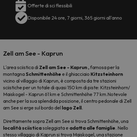
Offerte di sci flessibili
Disponibile 24 ore, 7 giorni, 365 giorni all'anno
Zell am See - Kaprun
L'area sciistica di
Zell am See - Kaprun
,
famosa per la
montagna
Schmittenhöhe
e il ghiacciaio
Kitzsteinhorn
vicino al villaggio di Kaprun, è composta da tre stazioni
sciistiche per un totale di quasi 150 km di piste: Kitzsteinhorn/
Maiskogel - Kaprun 61 km e Schmittenhöhe 77 km.Notevole
anche per la sua splendida posizione, il centro pedonale di Zell
am See si erge sul bordo del
lago Zell
.
Direttamente sopra Zell am See si trova Schmittenhöhe, una
località sciistica
soleggiata e
adatta alle famiglie
. Nello
stesso villaggio di Kaprun si trova Maiskogel, una stazione