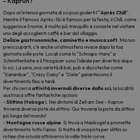
- Kaprun?
Dopo un'intensa giornata di sci puoi goderti l'"
Après Chill
".
Mentre il famoso Après-Ski è famoso per la festa, il Chill, come
suggerisce il nome, è molto più tranquillo e consiste nel visitare
uno degli accoglienti caffè e bar del villaggio.
Delizie gastronomiche, caminetto e musica soft
. Ma non
preoccuparti, c'è anche un'atmosfera vivace dopo la tua
giornata sulle piste: Locali come lo "Schnaps-Hans" a
Schmittenhöhe e il Pinzgauer sono l'ideale per divertirsi dopo
lo sci. La sera, una varietà di bar, pub e discoteche come
"Karambar", "Crazy Daisy" e "Diele" garantiscono il
divertimento fino a tardi.
Per chi cerca
attività invernali diverse dallo sci,
la località
austriaca offre fantastiche opzioni:
-
Slittino (toboga
). Nei dintorni di Zell am See - Kaprun
troverai diverse piste da slittino. Qui troverai la pista da slittino
più lunga del mondo!
-
Montagne russe alpine
. Si trova a Maiskogel e promette
divertimento tutto l'anno. Si tratta di una pista per slittini su
rotaie che scivola attraverso la valle tra le curve.