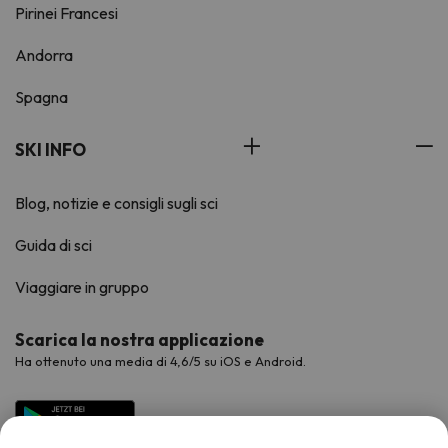
Pirinei Francesi
Andorra
Spagna
SKI INFO
Blog, notizie e consigli sugli sci
Guida di sci
Viaggiare in gruppo
Scarica la nostra applicazione
Ha ottenuto una media di 4,6/5 su iOS e Android.