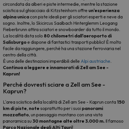
circondata da alberi e piste intermedie, mentre la stazione
sciistica sul ghiacciaio di Kitzsteinhorn offre
un'esperienza
alpina unica
con piste ideali per gli sciatori esperti e neve da
sogno. Inoltre, lo Skicircus Saalbach Hinterglemm Leogang
Fieberbrunn attira sciatori e snowboarder da tutto il mondo.
La località dista solo
80 chilometri dall'aeroporto di
Salisburgo
e dispone di fantastici trasporti pubblici! È molto
facile da raggiungere, perché ha una stazione ferroviaria nel
centro della città.
È una delle destinazioni imperdibili delle
Alpi austriache
.
Continua a leggere e innamorati di Zell am See -
Kaprun!
Perché dovresti sciare a Zell am See -
Kaprun?
L'area sciistica della località di Zell am See - Kaprun conta
150
km di piste
,
note
soprattutto per i suoi
panorami
mozzafiato
, un paesaggio montano con una vista
panoramica su
30 montagne alte oltre 3.000 m.
Il famoso
Parco Nazionale degli Alti Tauri
!