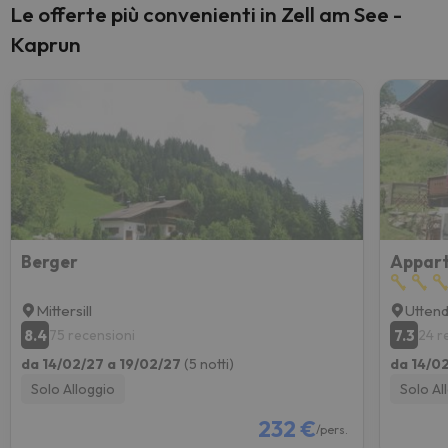
Le offerte più convenienti in Zell am See -
Kaprun
Berger
Appart
Mittersill
Utten
8.4
7.3
75 recensioni
24 r
da 14/02/27 a 19/02/27
(5 notti)
da 14/0
Solo Alloggio
Solo Al
232 €
/pers.