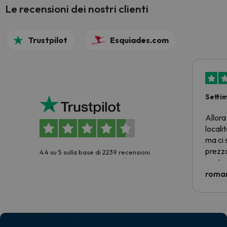
Le recensioni dei nostri clienti
Trustpilot
Esquiades.com
Setti
Allora
locali
ma ci 
prezzo
4.4 su 5 sulla base di 2239 recensioni
nostra 
econom
roman
costre
voluto
per 6 g
paghi 