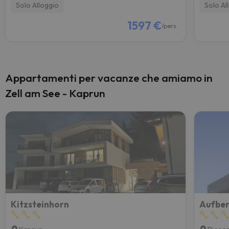
Solo Alloggio
Solo Al
1597 €
/pers.
Appartamenti per vacanze che amiamo in
Zell am See - Kaprun
Kitzsteinhorn
Aufber