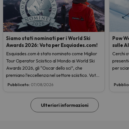
Siamo stati nominati per i World Ski
Pow Wee
Awards 2026: Vota per Esquiades.com!
sulle A
Esquiades.com è stato nominato come Miglior
Cerchi of
Tour Operator Sciistico al Mondo ai World Ski
presenti
Awards 2026, gli “Oscar dello sci”, che
per sciar
premiano l’eccellenza nel settore sciistico. Vota
subito e aiutaci a arrivare in cima!
Pubblicato:
07/08/2026
Pubblic
Ulteriori informazioni