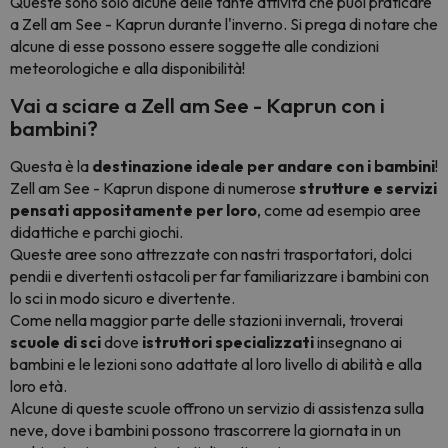
Queste sono solo alcune delle tante attività che puoi praticare
a Zell am See - Kaprun durante l'inverno. Si prega di notare che
alcune di esse possono essere soggette alle condizioni
meteorologiche e alla disponibilità!
Vai a sciare a Zell am See - Kaprun con i
bambini?
Questa è la
destinazione ideale per andare con i bambini
!
Zell am See - Kaprun dispone di numerose
strutture e servizi
pensati appositamente per loro
, come ad esempio aree
didattiche e parchi giochi.
Queste aree sono attrezzate con nastri trasportatori, dolci
pendii e divertenti ostacoli per far familiarizzare i bambini con
lo sci in modo sicuro e divertente.
Come nella maggior parte delle stazioni invernali, troverai
scuole di sci
dove
istruttori specializzati
insegnano ai
bambini e le lezioni sono adattate al loro livello di abilità e alla
loro età.
Alcune di queste scuole offrono un servizio di assistenza sulla
neve, dove i bambini possono trascorrere la giornata in un