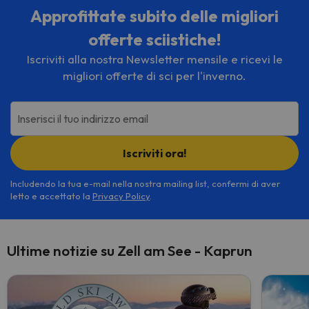
Approfittate subito delle migliori
offerte sciistiche!
Iscriviti alla nostra Newsletter mensile e ricevi le
migliori offerte di sci per l'inverno.
Inserisci il tuo indirizzo email
Iscriviti ora!
Includendo la tua e-mail nella nostra mailing list, confermi di aver
letto e accettato la
Privacy Policy
.
Ultime notizie su Zell am See - Kaprun