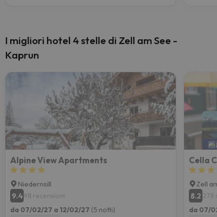
I migliori hotel 4 stelle di Zell am See -
Kaprun
Alpine View Apartments
Cella C
Niedernsill
Zell a
9.4
8.2
98 recensioni
278 
da 07/02/27 a 12/02/27
(5 notti)
da 07/0