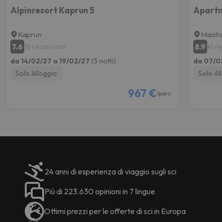
Alpinresort Kaprun 5
Apart
Kaprun
Maish
7.6
8.9
18 recensioni
41 r
da 14/02/27 a 19/02/27
(5 notti)
da 07/0
Solo Alloggio
Solo Al
967 €
/pers.
24 anni di esperienza di viaggio sugli sci
Più di 223.630 opinioni in 7 lingue
Ottimi prezzi per le offerte di sci in Europa