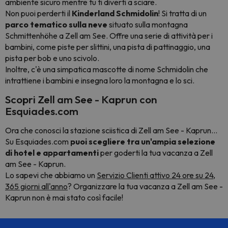
ambiente sicuro mentre tu ti diverti a sciare.
Non puoi perderti il
Kinderland Schmidolin
! Si tratta di un
parco tematico sulla neve
situato sulla montagna
Schmittenhöhe a Zell am See. Offre una serie di attività per i
bambini, come piste per slittini, una pista di pattinaggio, una
pista per bob e uno scivolo.
Inoltre, c'è una simpatica mascotte di nome Schmidolin che
intrattiene i bambini e insegna loro la montagna e lo sci.
Scopri Zell am See - Kaprun con
Esquiades.com
Ora che conosci la stazione sciistica di Zell am See - Kaprun...
Su Esquiades.com
puoi scegliere tra un'ampia selezione
di hotel e appartamenti
per goderti la tua vacanza a Zell
am See - Kaprun.
Lo sapevi che abbiamo un
Servizio Clienti attivo 24 ore su 24,
365 giorni all'anno
? Organizzare la tua vacanza a Zell am See -
Kaprun non è mai stato così facile!